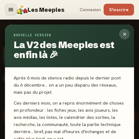
Les Meeples
Connexion
S'inscrire
MÉDIAS
›
DEBO JEUX
✕
NOUVELLE VERSION
La V2 des Meeples est
enfin là 🎉
CERTIFIÉ
Instagram
Debo Jeux
Après 6 mois de silence radio depuis le dernier post
du 6 décembre… on a un peu disparu des réseaux,
mais pas du projet.
👩‍❤️‍👨 Wife, 👩‍👧‍👦 Mom of 3 💕 🎲
Boardgames fan 🇨🇵/🇬🇧
Ces derniers mois, on a repris énormément de choses
en profondeur : les fiches jeux, les avis joueurs, les
Suivre ce média
avis médias, les listes, le calendrier des sorties, la
recherche, la communauté, toute la partie technique
derrière… bref, pas mal d'heures d'échanges et de
cafés plus tard, on y est.