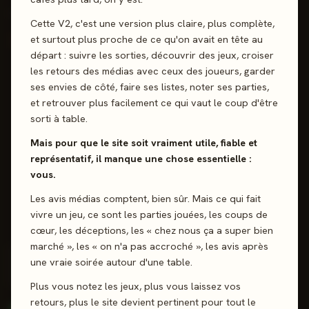
DERNIER AVIS PUBLIÉ
Cette V2, c'est une version plus claire, plus complète,
"
Chez nous, Dorf, c’est vraiment
et surtout plus proche de ce qu'on avait en tête au
départ : suivre les sorties, découvrir des jeux, croiser
le plaisir chill de compléter des
les retours des médias avec ceux des joueurs, garder
ses envies de côté, faire ses listes, noter ses parties,
objectifs ensemble, d’essayer
et retrouver plus facilement ce qui vaut le coup d'être
de faire le meilleur score
sorti à table.
possible, de cocher des cases,
Mais pour que le site soit vraiment utile, fiable et
représentatif, il manque une chose essentielle :
d’ouvrir des enveloppes et de
vous.
découvrir tout ce que le jeu a à
Les avis médias comptent, bien sûr. Mais ce qui fait
off...
vivre un jeu, ce sont les parties jouées, les coups de
cœur, les déceptions, les « chez nous ça a super bien
marché », les « on n'a pas accroché », les avis après
Dorf Romantik : Sakura
une vraie soirée autour d'une table.
Gigamic · 25 janv. 2026
Plus vous notez les jeux, plus vous laissez vos
retours, plus le site devient pertinent pour tout le