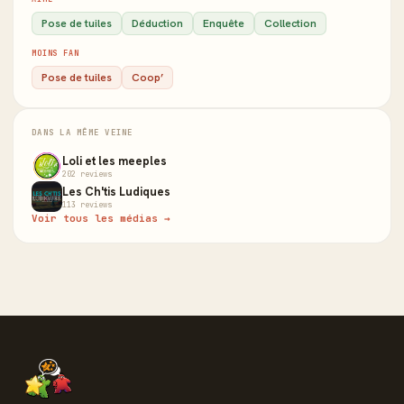
Pose de tuiles
Déduction
Enquête
Collection
MOINS FAN
Pose de tuiles
Coop’
DANS LA MÊME VEINE
Loli et les meeples
202 reviews
Les Ch'tis Ludiques
113 reviews
Voir tous les médias →