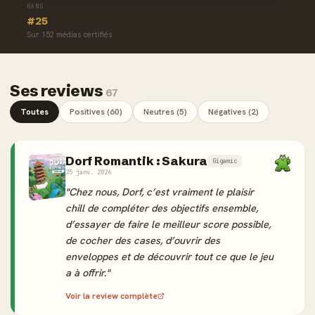
RANG
#25
Sur 152 médias certifiés
Ses reviews
67
Toutes
Positives (60)
Neutres (5)
Négatives (2)
Dorf Romantik : Sakura
Gigamic
25 janv. 2026
"Chez nous, Dorf, c’est vraiment le plaisir
chill de compléter des objectifs ensemble,
d’essayer de faire le meilleur score possible,
de cocher des cases, d’ouvrir des
enveloppes et de découvrir tout ce que le jeu
a à offrir."
Voir la review complète