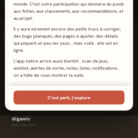
90%
67
Top 16%
·
Enthousiaste
positives
reviews
monde. C'est votre participation qui donnera du poids
aux fiches, aux classements, aux recommandations, et
au projet.
TON CRITIQUE
Il y aura sûrement encore des petits trucs à corriger,
Bienveillant
des bugs planqués, des pages à ajuster, des détails
Rarement négatif
qui piquent un peu les yeux… mais voilà : elle est en
ligne.
SPÉCIALITÉ
L'app native arrive aussi bientôt : scan de jeux,
Pose de tuiles
wishlist, alertes de sortie, notes, listes, notifications…
24% de ses avis
on a hâte de vous montrer la suite.
FRÉQUENCE
~14 / an
Depuis 2021
C'est parti, j'explore
FIDÉLITÉ ÉDITEURS
Gigamic
8 jeux couverts