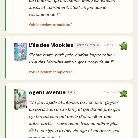
de réflexion quand même. Mes kids valident
aussi, et clairement, c’est un jeu que je
recommande !"
Voir la review complète
L'île des Mookies
Scorpion Masqué
29 mars 2025
"Petite boîte, petit prix, édition impeccable :
L’Île des Mookies est un gros coup de ❤️ !"
Voir la review complète
Agent avenue
Iello
14 mars 2025
"Un jeu rapide et intense, où l’on peut gagner
ou perdre en un instant, et qui donne presque
systématiquement envie d’enchaîner une
autre partie… voire deux, trois ou même plus.
😆 Le design, à la fois vintage et moderne, est
super agréab..."