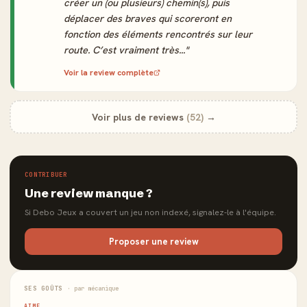
créer un (ou plusieurs) chemin(s), puis
déplacer des braves qui scoreront en
fonction des éléments rencontrés sur leur
route. C’est vraiment très..."
Voir la review complète
Voir plus de reviews
(52)
→
CONTRIBUER
Une review manque ?
Si Debo Jeux a couvert un jeu non indexé, signalez-le à l'équipe.
Proposer une review
SES GOÛTS
· par mécanique
AIME