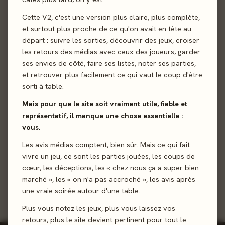
2
Behind
97%
Cette V2, c'est une version plus claire, plus complète,
KYF edition · 8 votes
et surtout plus proche de ce qu'on avait en tête au
départ : suivre les sorties, découvrir des jeux, croiser
les retours des médias avec ceux des joueurs, garder
3
ses envies de côté, faire ses listes, noter ses parties,
Captain Flip
98%
et retrouver plus facilement ce qui vaut le coup d'être
PlayPunk · 7 votes
sorti à table.
Mais pour que le site soit vraiment utile, fiable et
représentatif, il manque une chose essentielle :
Kutná Hora
4
94%
vous.
Iello · 6 votes
Les avis médias comptent, bien sûr. Mais ce qui fait
vivre un jeu, ce sont les parties jouées, les coups de
Château Combo
5
98%
cœur, les déceptions, les « chez nous ça a super bien
Catch Up Games · 6 votes
marché », les « on n'a pas accroché », les avis après
une vraie soirée autour d'une table.
Plus vous notez les jeux, plus vous laissez vos
retours, plus le site devient pertinent pour tout le