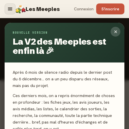
Les Meeples
Connexion
S'inscrire
✕
NOUVELLE VERSION
CLASSEMENT COMMUNAUTAIRE
La V2 des Meeples est
Top 2024
enfin là 🎉
Les Meeples choisissent les meilleurs jeux de 2024
📊 Classement dynamique, calculé à partir des votes des joueurs.
Plus vous êtes nombreux à voter, plus il est représentatif.
Après 6 mois de silence radio depuis le dernier post
du 6 décembre… on a un peu disparu des réseaux,
mais pas du projet.
Ces derniers mois, on a repris énormément de choses
1
Harmonies
en profondeur : les fiches jeux, les avis joueurs, les
93%
avis médias, les listes, le calendrier des sorties, la
Libellud · 19 votes
recherche, la communauté, toute la partie technique
derrière… bref, pas mal d'heures d'échanges et de
cafés plus tard, on y est.