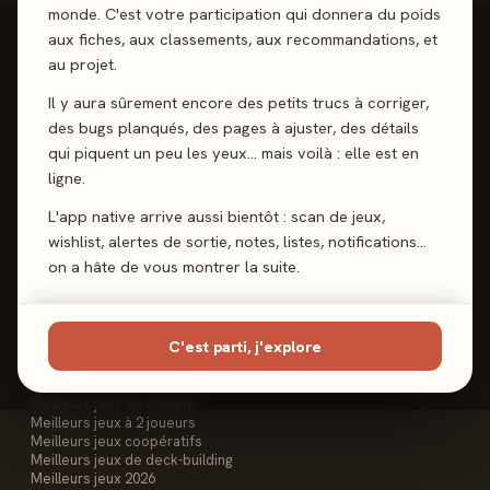
monde. C'est votre participation qui donnera du poids
aux fiches, aux classements, aux recommandations, et
au projet.
Il y aura sûrement encore des petits trucs à corriger,
Reviews, Avis & Tendances
des bugs planqués, des pages à ajuster, des détails
Jeux de Société
qui piquent un peu les yeux… mais voilà : elle est en
ligne.
L'app native arrive aussi bientôt : scan de jeux,
wishlist, alertes de sortie, notes, listes, notifications…
Les Meeples
on a hâte de vous montrer la suite.
Le Site
Contact
FAQ
C'est parti, j'explore
Les Classements
Meilleurs jeux de société
Meilleurs jeux à 2 joueurs
Meilleurs jeux coopératifs
Meilleurs jeux de deck-building
Meilleurs jeux 2026