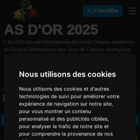
S'identifier
AS D'OR 2025
L'As d'Or est une récompense décernée chaque année lors
du Festival International des Jeux de Cannes, distinguant
les meilleurs jeux de société récents. Ce prix met en
lumière des jeux innovants et accessibles, devenant une
référence incontournable pour les amateurs comme pour
Nous utilisons des cookies
les familles.
Nous utilisons des cookies et d'autres
LA SÉLECTION
technologies de suivi pour améliorer votre
expérience de navigation sur notre site,
pour vous montrer un contenu
personnalisé et des publicités ciblées,
Jeu de l'année
pour analyser le trafic de notre site et
pour comprendre la provenance de nos