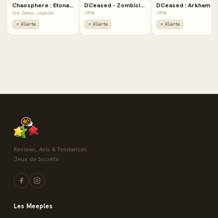
Chaosphere : Etonak Vanguard
DCeased - Zombicide
DCeased : Arkham Asylum - Extension
Ora Games Legends
CMON
CMON
+ Alerte
+ Alerte
+ Alerte
Reviews, Avis & Tendances
Jeux de Société
Les Meeples