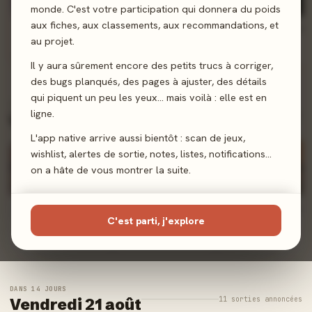
monde. C'est votre participation qui donnera du poids
aux fiches, aux classements, aux recommandations, et
Qui Dés Mieux ?
Déluge de Dragons
Cthulhu Hack : Libri Deorum - Nyarlathotep
au projet.
Gigamic
Lookout Games
Les XII Singes
0 notes
0 notes
0 notes
Il y aura sûrement encore des petits trucs à corriger,
des bugs planqués, des pages à ajuster, des détails
qui piquent un peu les yeux… mais voilà : elle est en
DANS 7 JOURS
ligne.
3 sorties annoncées
Vendredi 14 août
L'app native arrive aussi bientôt : scan de jeux,
wishlist, alertes de sortie, notes, listes, notifications…
on a hâte de vous montrer la suite.
La Vallée des Tori
Clank! Catacombes: Les Enfers - Extension
Horreur à Arkham JCE : Les Enfants du Sang
C'est parti, j'explore
Origames
Origames
Fantasy Flight Games
+ Alerte
+ Alerte
+ Alerte
DANS 14 JOURS
11 sorties annoncées
Vendredi 21 août