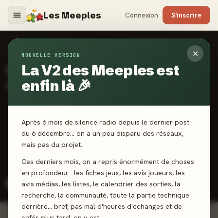
Les Meeples
Connexion
S'inscrire
✕
SORTIES JEUX DE SOCIÉTÉ
NOUVELLE VERSION
Calendrier
La V2 des Meeples est
des sorties
enfin là 🎉
Les jeux sortent le vendredi. Activez une alerte et soyez
parmi les premiers à noter.
Après 6 mois de silence radio depuis le dernier post
du 6 décembre… on a un peu disparu des réseaux,
46 sorties
Ce mois :
·
5 vendredis
mais pas du projet.
Ces derniers mois, on a repris énormément de choses
Toutes catégories
Jeux de société
Extensions
en profondeur : les fiches jeux, les avis joueurs, les
avis médias, les listes, le calendrier des sorties, la
Enfant / Éveil
recherche, la communauté, toute la partie technique
derrière… bref, pas mal d'heures d'échanges et de
cafés plus tard, on y est.