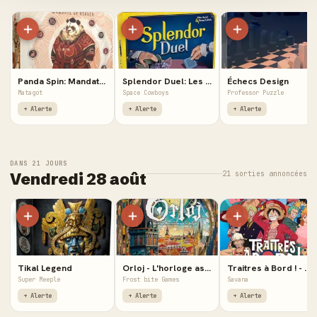
Panda Spin: Mandate of Heaven - Extension
Splendor Duel: Les Faussaires - Extensions
Échecs Design
Matagot
Space Cowboys
Professor Puzzle
+ Alerte
+ Alerte
+ Alerte
DANS 21 JOURS
21 sorties annoncées
Vendredi 28 août
Tikal Legend
Orloj - L'horloge astronomique de Prague
Traitres à Bord ! - One Piece
Super Meeple
Frost bite Games
Savana
+ Alerte
+ Alerte
+ Alerte