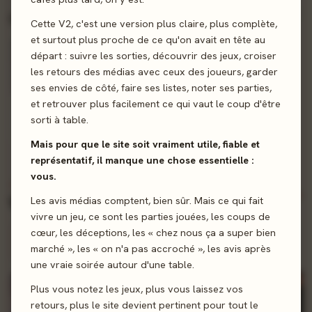
PASSÉ
2 sorties
Mardi 4 août
Cette V2, c'est une version plus claire, plus complète,
et surtout plus proche de ce qu'on avait en tête au
départ : suivre les sorties, découvrir des jeux, croiser
les retours des médias avec ceux des joueurs, garder
ses envies de côté, faire ses listes, noter ses parties,
et retrouver plus facilement ce qui vaut le coup d'être
Dungeons & Dragons 5 : Les Royaumes Oubliés - Héros de Faerûn
Dungeons & Dragons 5 : Les Royaumes Oubliés - Aventures à Faerûn
sorti à table.
Wizards of the Coast
Wizards of the Coast
0 notes
0 notes
Mais pour que le site soit vraiment utile, fiable et
représentatif, il manque une chose essentielle :
vous.
CETTE SEMAINE
NOUVEAU
5 sorties
Vendredi 7 août
Les avis médias comptent, bien sûr. Mais ce qui fait
vivre un jeu, ce sont les parties jouées, les coups de
cœur, les déceptions, les « chez nous ça a super bien
Sortis cette semaine - soyez parmi les premiers
+10 pts bonus
marché », les « on n'a pas accroché », les avis après
à noter !
une vraie soirée autour d'une table.
NOUVEAU
NOUVEAU
NOUVEAU
Plus vous notez les jeux, plus vous laissez vos
retours, plus le site devient pertinent pour tout le