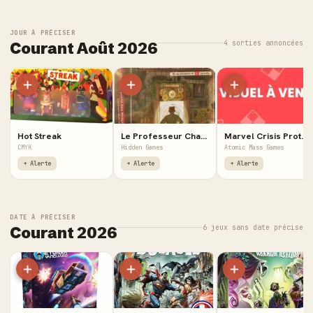
JOUR À PRÉCISER
4 sorties annoncées
Courant Août 2026
Hot Streak
Le Professeur Charlie Voyage à Travers le Temps - Calendrier de l'Avent des Énigmes
Marvel Crisis Protocol : Criminal Underworld - Affiliation Pack
CMYK
Hidden Games
Atomic Mass Games
+ Alerte
+ Alerte
+ Alerte
DATE À PRÉCISER
6 jeux sans date précise
Courant 2026