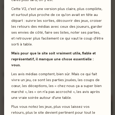
PASSÉ
2 sorties
Mardi 4 août
Cette V2, c'est une version plus claire, plus complète,
et surtout plus proche de ce qu'on avait en tête au
départ : suivre les sorties, découvrir des jeux, croiser
les retours des médias avec ceux des joueurs, garder
ses envies de côté, faire ses listes, noter ses parties,
et retrouver plus facilement ce qui vaut le coup d'être
Dungeons & Dragons 5 : Les Royaumes Oubliés - Héros de Faerûn
Dungeons & Dragons 5 : Les Royaumes Oubliés - Aventures à Faerûn
sorti à table.
Wizards of the Coast
Wizards of the Coast
0 notes
0 notes
Mais pour que le site soit vraiment utile, fiable et
représentatif, il manque une chose essentielle :
vous.
CETTE SEMAINE
NOUVEAU
5 sorties
Vendredi 7 août
Les avis médias comptent, bien sûr. Mais ce qui fait
vivre un jeu, ce sont les parties jouées, les coups de
cœur, les déceptions, les « chez nous ça a super bien
Sort cette semaine - activez une alerte pour être prévenu
marché », les « on n'a pas accroché », les avis après
une vraie soirée autour d'une table.
NOUVEAU
NOUVEAU
NOUVEAU
Plus vous notez les jeux, plus vous laissez vos
retours, plus le site devient pertinent pour tout le