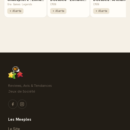
Ora Games Legends
CMON
CMON
+ Alerte
+ Alerte
+ Alerte
Reviews, Avis & Tendances
Jeux de Société
Les Meeples
Le Site