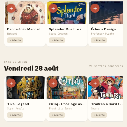
Panda Spin: Mandate of Heaven - Extension
Splendor Duel: Les Faussaires - Extensions
Échecs Design
Matagot
Space Cowboys
Professor Puzzle
+ Alerte
+ Alerte
+ Alerte
DANS 22 JOURS
21 sorties annoncées
Vendredi 28 août
Tikal Legend
Orloj - L'horloge astronomique de Prague
Traitres à Bord ! - One Piece
Super Meeple
Frost bite Games
Savana
+ Alerte
+ Alerte
+ Alerte