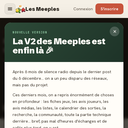
Les Meeples
Connexion
S'inscrire
✕
SORTIES JEUX DE SOCIÉTÉ
NOUVELLE VERSION
Calendrier
La V2 des Meeples est
des sorties
enfin là 🎉
Les jeux sortent le vendredi. Activez une alerte et soyez
parmi les premiers à noter.
Après 6 mois de silence radio depuis le dernier post
du 6 décembre… on a un peu disparu des réseaux,
46 sorties
Ce mois :
·
5 vendredis
mais pas du projet.
Ces derniers mois, on a repris énormément de choses
Toutes catégories
Jeux de société
Extensions
en profondeur : les fiches jeux, les avis joueurs, les
avis médias, les listes, le calendrier des sorties, la
Enfant / Éveil
recherche, la communauté, toute la partie technique
derrière… bref, pas mal d'heures d'échanges et de
cafés plus tard, on y est.