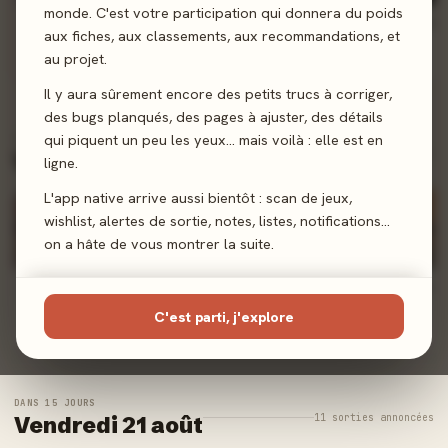
monde. C'est votre participation qui donnera du poids
Qui Dés Mieux ?
Déluge de Dragons
Cthulhu Hack : Libri Deorum - Nyarlathotep
aux fiches, aux classements, aux recommandations, et
Gigamic
Lookout Games
Les XII Singes
au projet.
+ Alerte
+ Alerte
+ Alerte
Il y aura sûrement encore des petits trucs à corriger,
des bugs planqués, des pages à ajuster, des détails
qui piquent un peu les yeux… mais voilà : elle est en
DANS 8 JOURS
3 sorties annoncées
Vendredi 14 août
ligne.
L'app native arrive aussi bientôt : scan de jeux,
wishlist, alertes de sortie, notes, listes, notifications…
on a hâte de vous montrer la suite.
La Vallée des Tori
Clank! Catacombes: Les Enfers - Extension
Horreur à Arkham JCE : Les Enfants du Sang
Origames
Origames
Fantasy Flight Games
C'est parti, j'explore
+ Alerte
+ Alerte
+ Alerte
DANS 15 JOURS
11 sorties annoncées
Vendredi 21 août