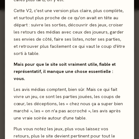
Cette V2, c'est une version plus claire, plus complète,
et surtout plus proche de ce qu'on avait en tête au
départ : suivre les sorties, découvrir des jeux, croiser
01 - LE JEU
les retours des médias avec ceux des joueurs, garder
ses envies de côté, faire ses listes, noter ses parties,
Des tuiles et des chemins... de fer ! Railroad Tiles se
et retrouver plus facilement ce qui vaut le coup d'être
déroule en huit manches. Vous commencez chaque manche
sorti à table.
en choisissant vos tuiles parmi celles disponibles dans la
Mais pour que le site soit vraiment utile, fiable et
réserve commune, puis vous placez vos itinéraires devant
représentatif, il manque une chose essentielle :
vous, en essayant de créer autant de connexions que
vous.
possible ; veillez à ne pas vous enfermer dans des choix
trop contraignants. À chaque manche, vous pouvez
Les avis médias comptent, bien sûr. Mais ce qui fait
vivre un jeu, ce sont les parties jouées, les coups de
également placer des voitures, des trains ou des
cœur, les déceptions, les « chez nous ça a super bien
voyageurs pour peupler le petit paysage que vous créez, à
marché », les « on n'a pas accroché », les avis après
condition d'avoir de la place libre sur vos tuiles. Les actions
une vraie soirée autour d'une table.
disponibles changent d'un tour à l'autre, vous devez donc
Plus vous notez les jeux, plus vous laissez vos
vous préparer à l'avance ! Plus chaque nouveau placement
retours, plus le site devient pertinent pour tout le
relie de pièces de même type, plus vous gagnez de points.