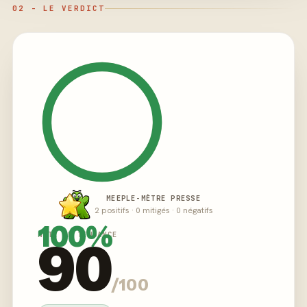
02 - LE VERDICT
MEEPLE-MÈTRE PRESSE
2 positifs · 0 mitigés · 0 négatifs
100%
NOTE DE TENDANCE
90
/100