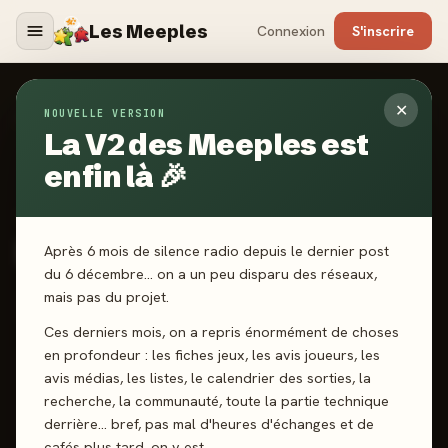
Les Meeples
Connexion
S'inscrire
✕
NOUVELLE VERSION
Jeux
/
Railroad Tiles
La V2 des Meeples est
enfin là 🎉
2026
·
IELLO
Railroad Tiles
Après 6 mois de silence radio depuis le dernier post
du 6 décembre… on a un peu disparu des réseaux,
mais pas du projet.
1-4 joueurs
8 ans+
30 min
Pose de tuiles
Ces derniers mois, on a repris énormément de choses
en profondeur : les fiches jeux, les avis joueurs, les
J'ai joué
Envie de jouer
Wishlist
avis médias, les listes, le calendrier des sorties, la
recherche, la communauté, toute la partie technique
Donner mon avis
derrière… bref, pas mal d'heures d'échanges et de
cafés plus tard, on y est.