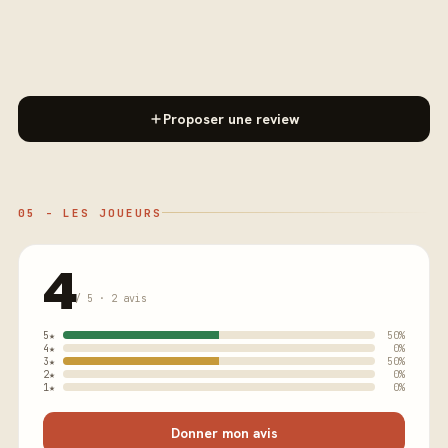
Proposer une review
05 - LES JOUEURS
4
/ 5 · 2 avis
5★
50%
4★
0%
3★
50%
2★
0%
1★
0%
Donner mon avis