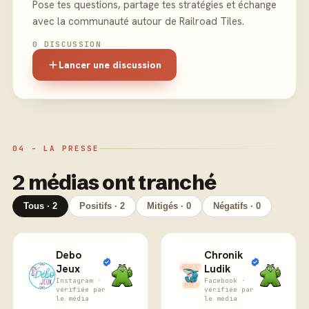
Pose tes questions, partage tes stratégies et échange
avec la communauté autour de Railroad Tiles.
0 DISCUSSION
Lancer une discussion
04 - LA PRESSE
2 médias ont tranché
Tous · 2
Positifs · 2
Mitigés · 0
Négatifs · 0
Debo
Chronik
Jeux
Ludik
Instagram ·
Facebook ·
vérifiée par
vérifiée par
le média
le média