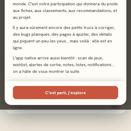
monde. C'est votre participation qui donnera du poids
Vous pouvez également marquer des points bonus à la fin
aux fiches, aux classements, aux recommandations, et
du jeu pour avoir placé des tuiles dans un grand rectangle
au projet.
sans espaces et pour avoir créé des séries de trois tuiles
Il y aura sûrement encore des petits trucs à corriger,
de ville adjacentes.
des bugs planqués, des pages à ajuster, des détails
qui piquent un peu les yeux… mais voilà : elle est en
Pose de tuiles
ligne.
L'app native arrive aussi bientôt : scan de jeux,
Sortie
30 janvier 2026
wishlist, alertes de sortie, notes, listes, notifications…
on a hâte de vous montrer la suite.
Auteur
Hjalmar Hach
·
Lorenzo Silva
Illustration
Francesco De Benedittis
·
Marta Tranquilli
C'est parti, j'explore
Éditeur
Iello