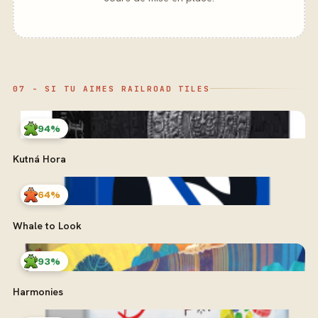
07 - SI TU AIMES RAILROAD TILES
94%
Kutná Hora
64%
Whale to Look
93%
Harmonies