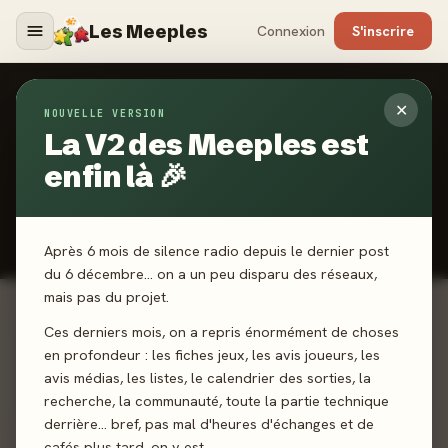
Les Meeples
Connexion
S'inscrire
✕
NOUVELLE VERSION
CLASSEMENT COMMUNAUTAIRE
La V2 des Meeples est
Top 2024
enfin là 🎉
Les Meeples choisissent les meilleurs jeux de 2024
📊 Classement dynamique, calculé à partir des votes des joueurs.
Plus vous êtes nombreux à voter, plus il est représentatif.
Après 6 mois de silence radio depuis le dernier post
du 6 décembre… on a un peu disparu des réseaux,
mais pas du projet.
Ces derniers mois, on a repris énormément de choses
1
Harmonies
en profondeur : les fiches jeux, les avis joueurs, les
93%
avis médias, les listes, le calendrier des sorties, la
Libellud · 19 votes
recherche, la communauté, toute la partie technique
derrière… bref, pas mal d'heures d'échanges et de
cafés plus tard, on y est.