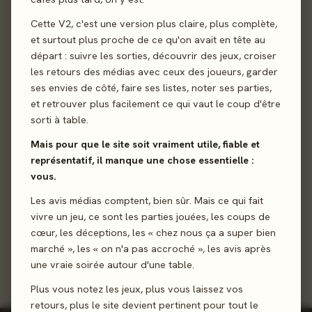
2
Behind
97%
Cette V2, c'est une version plus claire, plus complète,
KYF edition · 8 votes
et surtout plus proche de ce qu'on avait en tête au
départ : suivre les sorties, découvrir des jeux, croiser
les retours des médias avec ceux des joueurs, garder
3
ses envies de côté, faire ses listes, noter ses parties,
Captain Flip
98%
et retrouver plus facilement ce qui vaut le coup d'être
PlayPunk · 7 votes
sorti à table.
Mais pour que le site soit vraiment utile, fiable et
représentatif, il manque une chose essentielle :
Kutná Hora
4
94%
vous.
Iello · 6 votes
Les avis médias comptent, bien sûr. Mais ce qui fait
vivre un jeu, ce sont les parties jouées, les coups de
Château Combo
5
98%
cœur, les déceptions, les « chez nous ça a super bien
Catch Up Games · 6 votes
marché », les « on n'a pas accroché », les avis après
une vraie soirée autour d'une table.
Plus vous notez les jeux, plus vous laissez vos
retours, plus le site devient pertinent pour tout le