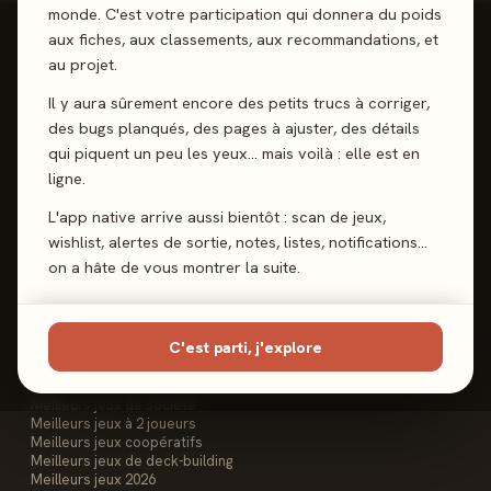
monde. C'est votre participation qui donnera du poids
aux fiches, aux classements, aux recommandations, et
au projet.
Il y aura sûrement encore des petits trucs à corriger,
Reviews, Avis & Tendances
des bugs planqués, des pages à ajuster, des détails
Jeux de Société
qui piquent un peu les yeux… mais voilà : elle est en
ligne.
L'app native arrive aussi bientôt : scan de jeux,
wishlist, alertes de sortie, notes, listes, notifications…
Les Meeples
on a hâte de vous montrer la suite.
Le Site
Contact
FAQ
C'est parti, j'explore
Les Classements
Meilleurs jeux de société
Meilleurs jeux à 2 joueurs
Meilleurs jeux coopératifs
Meilleurs jeux de deck-building
Meilleurs jeux 2026