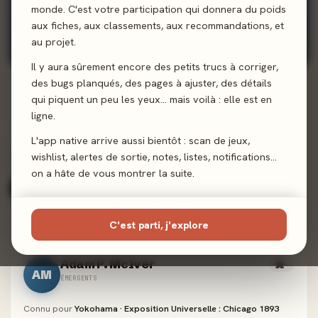
monde. C'est votre participation qui donnera du poids
aux fiches, aux classements, aux recommandations, et
Crocotame
au projet.
25 jeux
Primé
Il y aura sûrement encore des petits trucs à corriger,
des bugs planqués, des pages à ajuster, des détails
qui piquent un peu les yeux… mais voilà : elle est en
ligne.
L'app native arrive aussi bientôt : scan de jeux,
Meilleur score
Ludographie
A-Z
TRIER :
wishlist, alertes de sortie, notes, listes, notifications…
on a hâte de vous montrer la suite.
Tous (881)
Primés (11)
Expert
Famille
Émergents
C'est parti, j'explore
Adam P. McIver
-
AM
ÉMERGENTS
Connu pour
Yokohama · Exposition Universelle : Chicago 1893