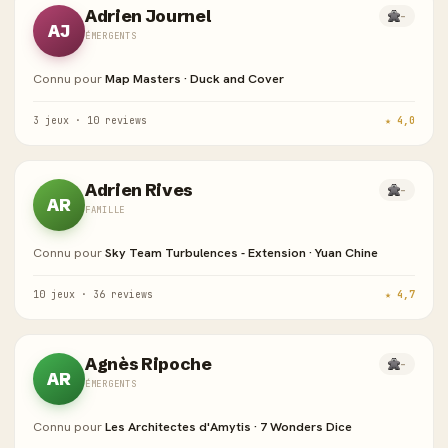
Adrien Journel
-
AJ
ÉMERGENTS
Connu pour
Map Masters · Duck and Cover
3 jeux · 10 reviews
★ 4,0
Adrien Rives
-
AR
FAMILLE
Connu pour
Sky Team Turbulences - Extension · Yuan Chine
10 jeux · 36 reviews
★ 4,7
Agnès Ripoche
-
AR
ÉMERGENTS
Connu pour
Les Architectes d'Amytis · 7 Wonders Dice