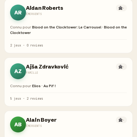
Aidan Roberts
-
AR
ÉMERGENTS
Connu pour
Blood on the Clocktower: Le Carrousel · Blood on the
Clocktower
2 jeux · 0 reviews
Ajša Zdravković
-
AZ
FAMILLE
Connu pour
Elios · Au Pif !
5 jeux · 2 reviews
Alain Boyer
-
AB
ÉMERGENTS