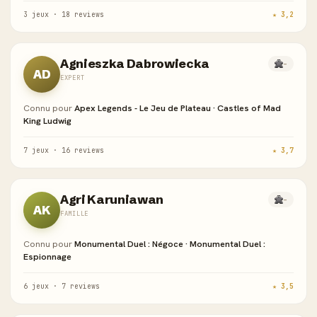
3 jeux · 18 reviews
★ 3,2
Agnieszka Dabrowiecka
-
AD
EXPERT
Connu pour
Apex Legends - Le Jeu de Plateau · Castles of Mad
King Ludwig
7 jeux · 16 reviews
★ 3,7
Agri Karuniawan
-
AK
FAMILLE
Connu pour
Monumental Duel : Négoce · Monumental Duel :
Espionnage
6 jeux · 7 reviews
★ 3,5