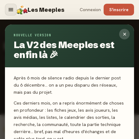
Les Meeples
Connexion
S'inscrire
✕
ACCUEIL
›
ILLUSTRATEURS
NOUVELLE VERSION
La V2 des Meeples est
Les illustrateurs
enfin là 🎉
Les créateurs derrière les jeux que vous aimez. Ludographie,
mécaniques de prédilection - découvrez les signatures qui
façonnent le jeu de société.
Après 6 mois de silence radio depuis le dernier post
du 6 décembre… on a un peu disparu des réseaux,
881
11
mais pas du projet.
ILLUSTRATEURS
Ces derniers mois, on a repris énormément de choses
PRIMÉS
en profondeur : les fiches jeux, les avis joueurs, les
avis médias, les listes, le calendrier des sorties, la
recherche, la communauté, toute la partie technique
Signatures à l'honneur
MEILLEURS SCORES
derrière… bref, pas mal d'heures d'échanges et de
cafés plus tard, on y est.