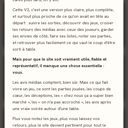
91%
Cette V2, c'est une version plus claire, plus complète,
CA
et surtout plus proche de ce qu'on avait en tête au
départ : suivre les sorties, découvrir des jeux, croiser
les retours des médias avec ceux des joueurs, garder
Christine Alcouffe
ses envies de côté, faire ses listes, noter ses parties,
et retrouver plus facilement ce qui vaut le coup d'être
30 jeux
sorti à table.
Mais pour que le site soit vraiment utile, fiable et
80%
MC
représentatif, il manque une chose essentielle :
vous.
Les avis médias comptent, bien sûr. Mais ce qui fait
Maud Chalmel
vivre un jeu, ce sont les parties jouées, les coups de
cœur, les déceptions, les « chez nous ça a super bien
19 jeux
Primé
marché », les « on n'a pas accroché », les avis après
une vraie soirée autour d'une table.
81%
C
Plus vous notez les jeux, plus vous laissez vos
retours, plus le site devient pertinent pour tout le