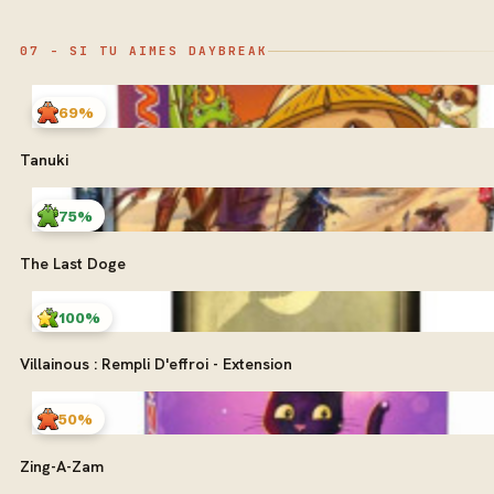
07 - SI TU AIMES DAYBREAK
69%
Tanuki
75%
The Last Doge
100%
Villainous : Rempli D'effroi - Extension
50%
Zing-A-Zam