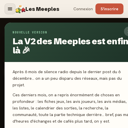
Les Meeples
Connexion
S'inscrire
NOUVELLE VERSION
Jeux
/
Daybreak
La V2 des Meeples est enfi
là 🎉
2024
·
CMYK
Daybreak
Après 6 mois de silence radio depuis le dernier post du 6
décembre… on a un peu disparu des réseaux, mais pas du
projet.
1-4 joueurs
10 ans+
90 min
Gestion de Main
Ces derniers mois, on a repris énormément de choses en
profondeur : les fiches jeux, les avis joueurs, les avis médias,
J'ai joué
Envie de jouer
Wishlist
les listes, le calendrier des sorties, la recherche, la
communauté, toute la partie technique derrière… bref, pas ma
Donner mon avis
d'heures d'échanges et de cafés plus tard, on y est.