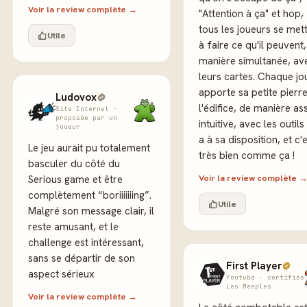
Voir la review complète →
"Attention à ça" et hop,
tous les joueurs se met
Utile
à faire ce qu'il peuvent
manière simultanée, av
leurs cartes. Chaque jo
apporte sa petite pierre
Ludovox
l'édifice, de manière as
Site Internet ·
proposée par un
intuitive, avec les outils 
joueur
a à sa disposition, et c'
Le jeu aurait pu totalement
très bien comme ça !
basculer du côté du
Voir la review complète 
Serious game et être
complètement “boriiiiiiing”.
Utile
Malgré son message clair, il
reste amusant, et le
challenge est intéressant,
sans se départir de son
First Player
aspect sérieux
Youtube · certifiée
Les Meeples
Voir la review complète →