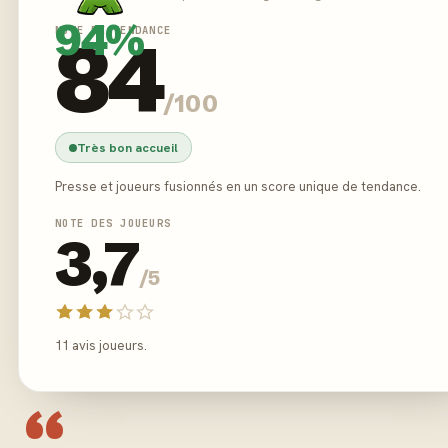
94%
NOTE DE TENDANCE
84
/100
Très bon accueil
Presse et joueurs fusionnés en un score unique de tendance.
NOTE DES JOUEURS
3,7
/5
11 avis joueurs.
“