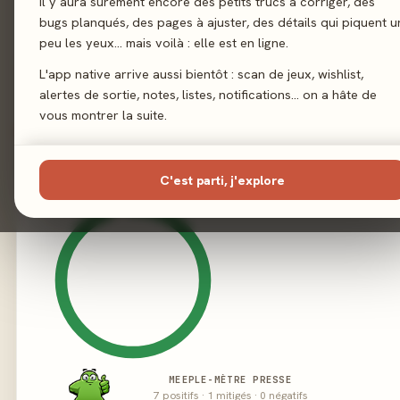
Il y aura sûrement encore des petits trucs à corriger, des
Illustration
Mads 
bugs planqués, des pages à ajuster, des détails qui piquent u
peu les yeux… mais voilà : elle est en ligne.
Éditeur
C
L'app native arrive aussi bientôt : scan de jeux, wishlist,
alertes de sortie, notes, listes, notifications… on a hâte de
vous montrer la suite.
02 - LE VERDICT
C'est parti, j'explore
MEEPLE-MÈTRE PRESSE
7 positifs · 1 mitigés · 0 négatifs