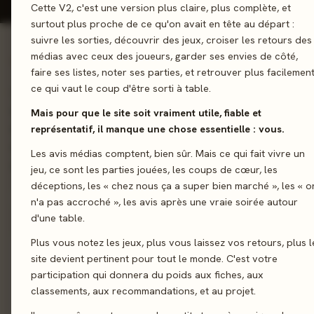
Cette V2, c'est une version plus claire, plus complète, et
surtout plus proche de ce qu'on avait en tête au départ :
suivre les sorties, découvrir des jeux, croiser les retours des
médias avec ceux des joueurs, garder ses envies de côté,
01 - LE JEU
faire ses listes, noter ses parties, et retrouver plus facilemen
ce qui vaut le coup d'être sorti à table.
Luttez ensemble contre le réchauffement climatique ! Vous in
une puissance mondiale qui doit absolument réduire ses émis
Mais pour que le site soit vraiment utile, fiable et
de carbone. Développez d’époustouflantes technologies et d
représentatif, il manque une chose essentielle : vous.
sociétés résilientes pour faire face au réchauffement climatiq
Les avis médias comptent, bien sûr. Mais ce qui fait vivre un
sauver la planète.
jeu, ce sont les parties jouées, les coups de cœur, les
déceptions, les « chez nous ça a super bien marché », les « o
Gestion de Main
n'a pas accroché », les avis après une vraie soirée autour
d'une table.
Plus vous notez les jeux, plus vous laissez vos retours, plus l
Sortie
6 décembre 
site devient pertinent pour tout le monde. C'est votre
participation qui donnera du poids aux fiches, aux
Auteur
Matt Leacock
·
Matteo Mena
classements, aux recommandations, et au projet.