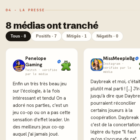
04 - LA PRESSE
8 médias ont tranché
Tous · 8
Positifs · 7
Mitigés · 1
Négatifs · 0
Penelope
MissMeepleBg
Gaming
Instagram ·
vérifiée par le
Twitch · vérifiée
média
par le média
Daybreak et moi, c'étai
Enfin un très très beau jeu
plutôt mal parti ! [...] J'ir
sur l'écologie, à la fois
jusqu'à dire que Daybr
intéressant et tendu! On a
pourraient réconcilier
adoré nos parties, c'est un
certains joueurs à la
jeu co-op ou on a pas cette
coopération. Daybreak
sensation d'effet leader. Un
c'est de la concertation
des meilleurs jeux co-op
légère du type "Il faut
auquel j'ai jamais joué.
qu'on s'occupe de ça",