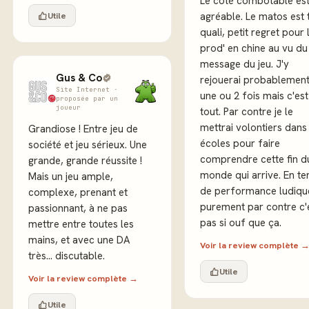
Le côté combotable es
Utile
agréable. Le matos est 
quali, petit regret pour 
prod' en chine au vu du
message du jeu. J'y
Gus & Co
rejouerai probablemen
Site Internet ·
une ou 2 fois mais c'est
proposée par un
joueur
tout. Par contre je le
mettrai volontiers dans
Grandiose ! Entre jeu de
écoles pour faire
société et jeu sérieux. Une
comprendre cette fin d
grande, grande réussite !
monde qui arrive. En t
Mais un jeu ample,
de performance ludiqu
complexe, prenant et
purement par contre c'
passionnant, à ne pas
pas si ouf que ça.
mettre entre toutes les
mains, et avec une DA
Voir la review complète 
très… discutable.
Utile
Voir la review complète →
Utile