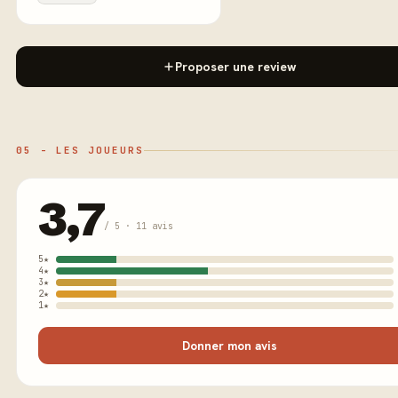
Proposer une review
05 - LES JOUEURS
3,7
/ 5 · 11 avis
5★
4★
3★
2★
1★
Donner mon avis