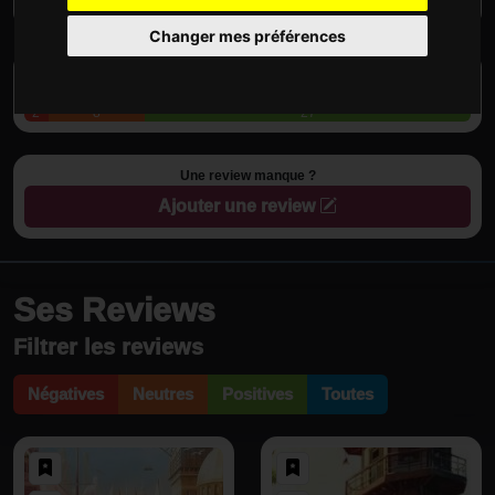
Boardgames is in my heart ❤️
Changer mes préférences
Tendance des Reviews
2
8
27
Une review manque ?
Ajouter une review
Ses Reviews
Filtrer les reviews
Négatives
Neutres
Positives
Toutes