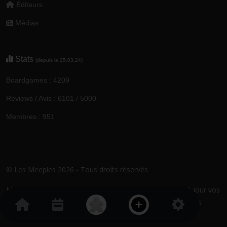
Éditeurs
Médias
Stats
(depuis le 25.03.24)
Boardgames : 4209
Reviews / Avis : 6101 / 5000
Membres : 951
© Les Meeples 2026 - Tous droits réservés
Mentions
Conditions
Politique de
Mettre à jour vos
Légales
Générales
confidentialité
préférences
(CGU/CGV)
Cookies