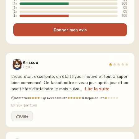
4★
50%
3★
0%
2★
0%
1★
50%
Donner mon avis
Krissou
8 juil.
L'idée était excellente, on était hyper motivé et tout à super
bien commencé. On faisait notre niveau jour après jour et on
avait hâte d'atteindre le mois suiva...
Lire la suite
🎲
Matériel
🧩
Accessibilité
🔁
Rejouabilité
🎲 20+ parties
Utile