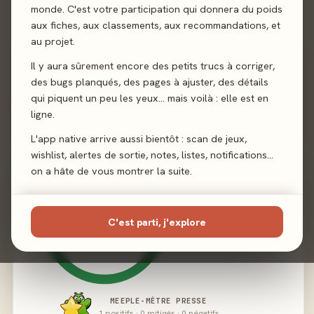
Illustration
Radja
monde. C'est votre participation qui donnera du poids
aux fiches, aux classements, aux recommandations, et
Éditeur
Sorry we are french
au projet.
Il y aura sûrement encore des petits trucs à corriger,
des bugs planqués, des pages à ajuster, des détails
qui piquent un peu les yeux… mais voilà : elle est en
02 - LE VERDICT
ligne.
L'app native arrive aussi bientôt : scan de jeux,
wishlist, alertes de sortie, notes, listes, notifications…
on a hâte de vous montrer la suite.
C'est parti, j'explore
MEEPLE-MÈTRE PRESSE
1 positifs · 0 mitigés · 0 négatifs