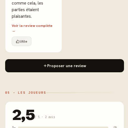
comme cela, les
parties étaient
plaisantes.
Voir la review complète
→
Utile
Proposer une review
05 - LES JOUEURS
2,5
/ 5 · 2 avis
5★
0%