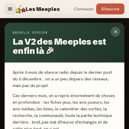
Les Meeples
Connexion
S'inscrire
✕
NOUVELLE VERSION
Jeux
/
365 Aventures - Le Donjon
La V2 des Meeples est
enfin là 🎉
2024
·
SORRY WE ARE FRENCH
365 Aventures - Le
Après 6 mois de silence radio depuis le dernier post
Donjon
du 6 décembre… on a un peu disparu des réseaux,
mais pas du projet.
Ces derniers mois, on a repris énormément de choses
1 joueurs
14 ans+
5 min
Affrontement
Exploration
en profondeur : les fiches jeux, les avis joueurs, les
avis médias, les listes, le calendrier des sorties, la
recherche, la communauté, toute la partie technique
J'ai joué
Envie de jouer
Wishlist
derrière… bref, pas mal d'heures d'échanges et de
cafés plus tard, on y est.
Donner mon avis