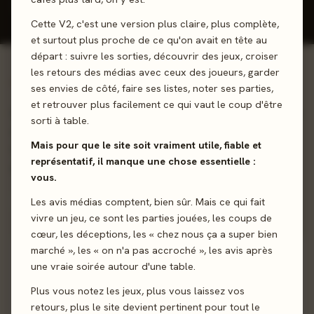
Cette V2, c'est une version plus claire, plus complète,
et surtout plus proche de ce qu'on avait en tête au
départ : suivre les sorties, découvrir des jeux, croiser
les retours des médias avec ceux des joueurs, garder
01 - LE JEU
ses envies de côté, faire ses listes, noter ses parties,
et retrouver plus facilement ce qui vaut le coup d'être
Découvrez cet OLNI (Objet Ludique Non Identifié) unique en
sorti à table.
son genre qui mélange calendrier et jeu d’aventures.
Mais pour que le site soit vraiment utile, fiable et
Chaque jours combattez des monstres et chaque mois,
représentatif, il manque une chose essentielle :
découvrez de nouvelles règles, objets et créatures !
vous.
Les avis médias comptent, bien sûr. Mais ce qui fait
Affrontement
Exploration
vivre un jeu, ce sont les parties jouées, les coups de
cœur, les déceptions, les « chez nous ça a super bien
marché », les « on n'a pas accroché », les avis après
Sortie
27 septembre 2024
une vraie soirée autour d'une table.
Auteur
Juhwa Lee
Plus vous notez les jeux, plus vous laissez vos
retours, plus le site devient pertinent pour tout le