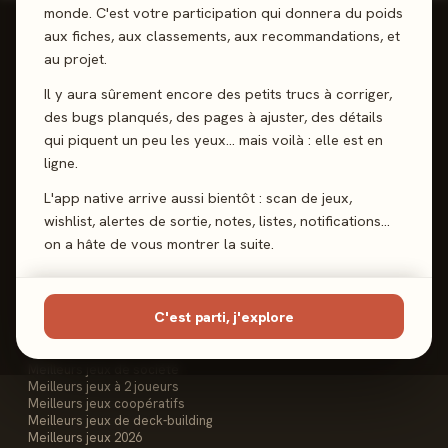
monde. C'est votre participation qui donnera du poids
aux fiches, aux classements, aux recommandations, et
au projet.
Il y aura sûrement encore des petits trucs à corriger,
Reviews, Avis & Tendances
des bugs planqués, des pages à ajuster, des détails
Jeux de Société
qui piquent un peu les yeux… mais voilà : elle est en
ligne.
L'app native arrive aussi bientôt : scan de jeux,
wishlist, alertes de sortie, notes, listes, notifications…
Les Meeples
on a hâte de vous montrer la suite.
Le Site
Contact
FAQ
C'est parti, j'explore
Les Classements
Meilleurs jeux de société
Meilleurs jeux à 2 joueurs
Meilleurs jeux coopératifs
Meilleurs jeux de deck-building
Meilleurs jeux 2026