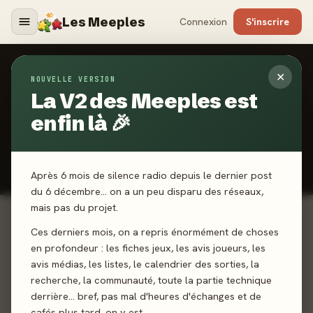
Les Meeples
Connexion
S'inscrire
✕
NOUVELLE VERSION
CLASSEMENT COMMUNAUTAIRE
La V2 des Meeples est
Top 2024
enfin là 🎉
Les Meeples choisissent les meilleurs jeux de 2024
📊 Classement dynamique, calculé à partir des votes des joueurs.
Plus vous êtes nombreux à voter, plus il est représentatif.
Après 6 mois de silence radio depuis le dernier post
du 6 décembre… on a un peu disparu des réseaux,
mais pas du projet.
Ces derniers mois, on a repris énormément de choses
1
Harmonies
en profondeur : les fiches jeux, les avis joueurs, les
93%
avis médias, les listes, le calendrier des sorties, la
Libellud · 19 votes
recherche, la communauté, toute la partie technique
derrière… bref, pas mal d'heures d'échanges et de
cafés plus tard, on y est.