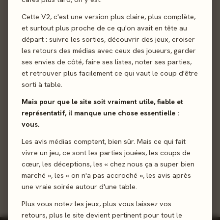
2
Behind
97%
Cette V2, c'est une version plus claire, plus complète,
KYF edition · 8 votes
et surtout plus proche de ce qu'on avait en tête au
départ : suivre les sorties, découvrir des jeux, croiser
les retours des médias avec ceux des joueurs, garder
3
ses envies de côté, faire ses listes, noter ses parties,
Captain Flip
98%
et retrouver plus facilement ce qui vaut le coup d'être
PlayPunk · 7 votes
sorti à table.
Mais pour que le site soit vraiment utile, fiable et
représentatif, il manque une chose essentielle :
Kutná Hora
4
94%
vous.
Iello · 6 votes
Les avis médias comptent, bien sûr. Mais ce qui fait
vivre un jeu, ce sont les parties jouées, les coups de
Château Combo
5
98%
cœur, les déceptions, les « chez nous ça a super bien
Catch Up Games · 6 votes
marché », les « on n'a pas accroché », les avis après
une vraie soirée autour d'une table.
Plus vous notez les jeux, plus vous laissez vos
retours, plus le site devient pertinent pour tout le