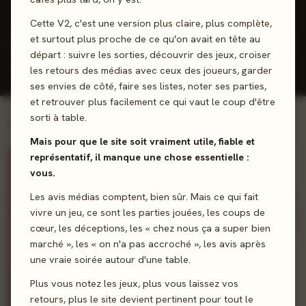
Cette V2, c'est une version plus claire, plus complète,
et surtout plus proche de ce qu'on avait en tête au
Tous
YouTube
départ : suivre les sorties, découvrir des jeux, croiser
Presse écrite
Podcast
Réseaux
les retours des médias avec ceux des joueurs, garder
ses envies de côté, faire ses listes, noter ses parties,
et retrouver plus facilement ce qui vaut le coup d'être
sorti à table.
MÉDIA DU MOIS
Mais pour que le site soit vraiment utile, fiable et
représentatif, il manque une chose essentielle :
Undécent
RÉPARTITION DES
vous.
NOTES
Site Internet ·
Les avis médias comptent, bien sûr. Mais ce qui fait
depuis 2024
207
16
vivre un jeu, ce sont les parties jouées, les coups de
Undécent est un site
3
cœur, les déceptions, les « chez nous ça a super bien
ludique qui propose des
marché », les « on n'a pas accroché », les avis après
avis sur des jeux, des
une vraie soirée autour d'une table.
SCORE
TOTAL
interviews, de l'actu, des
POSITIF
REVIEWS
92%
226
chroniques, des
Plus vous notez les jeux, plus vous laissez vos
présentations d'éditeurs,
retours, plus le site devient pertinent pour tout le