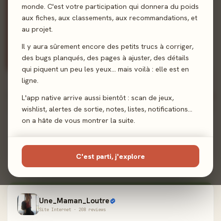
des carnets d'auteurs et
monde. C'est votre participation qui donnera du poids
bien d'autres formats
aux fiches, aux classements, aux recommandations, et
d'articles.
au projet.
Site Internet
Il y aura sûrement encore des petits trucs à corriger,
226 reviews
des bugs planqués, des pages à ajuster, des détails
qui piquent un peu les yeux… mais voilà : elle est en
ligne.
TOUS LES MÉDIAS
L'app native arrive aussi bientôt : scan de jeux,
97
médias · 52 certifiés
wishlist, alertes de sortie, notes, listes, notifications…
on a hâte de vous montrer la suite.
Inspired Gaming
Site Internet · 38 reviews
C'est parti, j'explore
74%
28 ✓
8 ~
2 ✗
Une_Maman_Loutre
Site Internet · 208 reviews