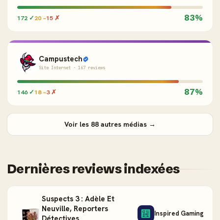
83%
172 ✓
20 ~
15 ✗
Campustech
Site Internet · 167 reviews
87%
146 ✓
18 ~
3 ✗
Voir les 88 autres médias →
Dernières reviews indexées
Suspects 3 : Adèle Et
Neuville, Reporters
Inspired Gaming
Détectives