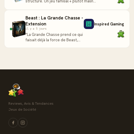
structure. Un jeu familial + plutôt malin,
plus tactique que son habillage cartoon
peut le lai..."
Beast : La Grande Chasse -
Extension
Inspired Gaming
il y a 5 jours
"La Grande Chasse prend ce qui
faisait déjà la force de Beast,
l'asymétrie fine, l'ambiance à
couper au couteau, la beauté
glaçante..."
Reviews, Avis & Tendances
Jeux de Société