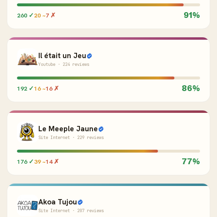
91%
260 ✓
20 ~
7 ✗
Il était un Jeu
Youtube · 224 reviews
86%
192 ✓
16 ~
16 ✗
Le Meeple Jaune
Site Internet · 229 reviews
77%
176 ✓
39 ~
14 ✗
Akoa Tujou
Site Internet · 207 reviews