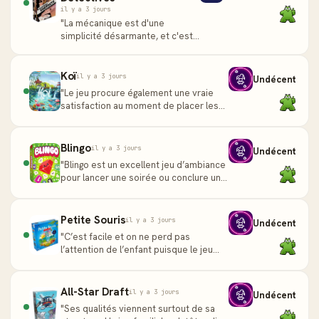
il y a 3 jours
"La mécanique est d'une
simplicité désarmante, et c'est
toute sa force. Pour le joueur :
Suspects est une porte
d'entrée idéale ve..."
Koï
il y a 3 jours
Undécent
"Le jeu procure également une vraie
satisfaction au moment de placer les
magnifiques tuiles koï translucides. On
les ajoute littéra..."
Blingo
il y a 3 jours
Undécent
"Blingo est un excellent jeu d’ambiance
pour lancer une soirée ou conclure une
session de jeux. Son mélange de
circulation simultan..."
Petite Souris
il y a 3 jours
Undécent
"C’est facile et on ne perd pas
l’attention de l’enfant puisque le jeu
est de courte durée (10 minutes). Et un
jeu enfant qui se jo..."
All-Star Draft
il y a 3 jours
Undécent
"Ses qualités viennent surtout de sa