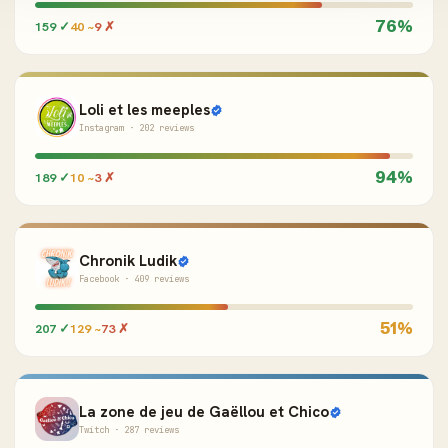
76%
159 ✓
40 ~
9 ✗
Loli et les meeples
Instagram · 202 reviews
94%
189 ✓
10 ~
3 ✗
Chronik Ludik
Facebook · 409 reviews
51%
207 ✓
129 ~
73 ✗
La zone de jeu de Gaëllou et Chico
Twitch · 287 reviews