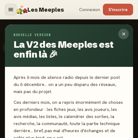
Les Meeples
Connexion
S'inscrire
✕
NOUVELLE VERSION
PRESSE · PODCASTS · YOUTUBE
La V2 des Meeples est
Les médias
enfin là 🎉
Toutes les sources qui notent les jeux de société, indexées sur
le Meeple-mètre. Le badge
indique les médias qui ont lié
leur compte et publié au moins une review en direct.
Après 6 mois de silence radio depuis le dernier post
du 6 décembre… on a un peu disparu des réseaux,
97
6 109
mais pas du projet.
MÉDIAS
REVIEWS INDEXÉES
Ces derniers mois, on a repris énormément de choses
en profondeur : les fiches jeux, les avis joueurs, les
avis médias, les listes, le calendrier des sorties, la
78%
recherche, la communauté, toute la partie technique
derrière… bref, pas mal d'heures d'échanges et de
POSITIVES EN MOY.
cafés plus tard, on y est.