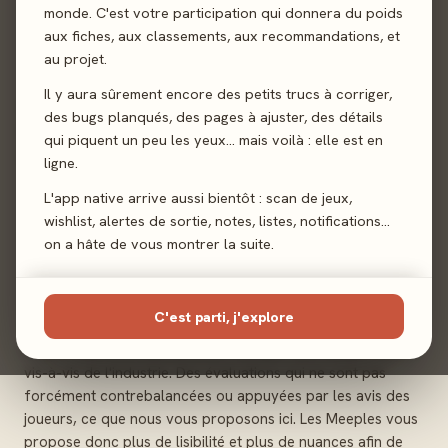
principal avantage est d'introduire naturellement de la
monde. C'est votre participation qui donnera du poids
nuance dans les avis en visualisant, sur la même page, les
aux fiches, aux classements, aux recommandations, et
avis positifs et les avis négatifs portés sur chaque jeu.
au projet.
Il y aura sûrement encore des petits trucs à corriger,
Notre objectif : vous apporter toutes
des bugs planqués, des pages à ajuster, des détails
les infos sur les titres qui vous
qui piquent un peu les yeux… mais voilà : elle est en
intéressent
ligne.
Le jeu de société est un loisir incroyable, mais l'offre est
L'app native arrive aussi bientôt : scan de jeux,
tellement vaste qu'il est toujours compliqué d'identifier les
wishlist, alertes de sortie, notes, listes, notifications…
jeux susceptibles de plaire à nos tables de jeux. Les médias
on a hâte de vous montrer la suite.
et autres acteurs d'influence ont parfois des avis
extrêmement tranchés sur les jeux qu'ils découvrent, entre
« le coup de cœur de l'année » qui sera remplacé la
C'est parti, j'explore
semaine suivante par un autre titre, ou des jugements
négatifs parfois surjoués pour marquer une indépendance
vis-à-vis de l'industrie. Des évaluations qui ne sont pas
forcément contrebalancées ou appuyées par les avis des
joueurs, ce que nous vous proposons ici. Les Meeples vous
propose donc plus de lisibilité et plus de nuances afin de