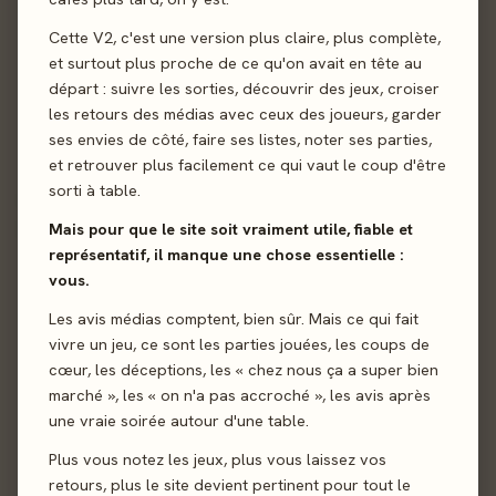
joueurs de trouver rapidement l'information sur les jeux qui
les intéressent et surtout de mettre en avant leurs avis
Cette V2, c'est une version plus claire, plus complète,
concernant les jeux auxquels ils jouent.
et surtout plus proche de ce qu'on avait en tête au
départ : suivre les sorties, découvrir des jeux, croiser
Les Meeples, c'est nous, et c'est aussi vous, car ce sont
les retours des médias avec ceux des joueurs, garder
avant tout vos avis sur les jeux auxquels vous jouez qui
ses envies de côté, faire ses listes, noter ses parties,
feront vivre le site !
et retrouver plus facilement ce qui vaut le coup d'être
sorti à table.
Une méthode éprouvée qui apporte de
la nuance
Mais pour que le site soit vraiment utile, fiable et
représentatif, il manque une chose essentielle :
A la manière de sites populaires d'agrégation de contenus,
vous.
Les Meeples centralise l'ensemble des informations
pertinentes sur les jeux de société afin de vous les restituer
Les avis médias comptent, bien sûr. Mais ce qui fait
de manière claire sur une page unique. Vous saurez donc
vivre un jeu, ce sont les parties jouées, les coups de
ce que les médias, mais aussi les joueurs, pensent des titres
cœur, les déceptions, les « chez nous ça a super bien
qui vous intéressent.
marché », les « on n'a pas accroché », les avis après
une vraie soirée autour d'une table.
L'intérêt de cette méthode est qu'elle est objective, car elle
établit une note globale en fonction des avis proposés,
Plus vous notez les jeux, plus vous laissez vos
d'un côté par les médias, d'un autre par les joueurs. Son
retours, plus le site devient pertinent pour tout le