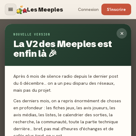
Les Meeples
Connexion
S'inscrire
À propos
✕
NOUVELLE VERSION
La V2 des Meeples est
HOME
A PROPOS
enfin là 🎉
Les Meeples
: qui sommes nous ?
Après 6 mois de silence radio depuis le dernier post
Nous sommes des joueurs passionnés de jeu de société,
du 6 décembre… on a un peu disparu des réseaux,
heureux de partager cette passion. Notre équipe s'est
mais pas du projet.
constituée au cœur d'une communauté de joueurs, formée
autour de la chaîne Youtube/Twitch Kaelawen et les
Ces derniers mois, on a repris énormément de choses
Meeples qui vous a présenté des jeux de société chaque
en profondeur : les fiches jeux, les avis joueurs, les
semaine entre décembre 2018 et novembre 2023.
avis médias, les listes, le calendrier des sorties, la
recherche, la communauté, toute la partie technique
Notre ambition, c'est de proposer et animer un site
derrière… bref, pas mal d'heures d'échanges et de
communautaire qui a pour objectif de permettre aux
cafés plus tard, on y est.