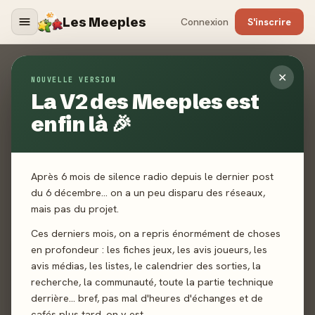
Les Meeples
Connexion
S'inscrire
Mentions Légales
✕
NOUVELLE VERSION
La V2 des Meeples est
ACCUEIL
MENTIONS LÉGALES
enfin là 🎉
En conformité aux obligations des articles 6-III et 19 de la
Loi numéro 2004-575 du 21 juin 2004 pour la Confiance de
l'économie numérique, dite L.C.E.N., nous informons les
Après 6 mois de silence radio depuis le dernier post
visiteurs du site internet
Les Meeples
de ce qui suit :
du 6 décembre… on a un peu disparu des réseaux,
mais pas du projet.
1. Informations légales :
Ces derniers mois, on a repris énormément de choses
Éditeur du site :
en profondeur : les fiches jeux, les avis joueurs, les
Le site
Les Meeples
est édité par la société
MAKINA
avis médias, les listes, le calendrier des sorties, la
COMMUNICATION
recherche, la communauté, toute la partie technique
Société par actions simplifiée (SAS) au capital de 1 000 €
derrière… bref, pas mal d'heures d'échanges et de
Siège social : 12 rue des Charmes, 54310 Homecourt
cafés plus tard, on y est.