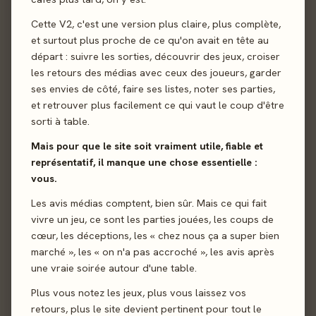
SIREN : 999 592 900 - SIRET (siège) : 999 592 900 00016
Cette V2, c'est une version plus claire, plus complète,
RCS Nancy - Code APE : 70.21Z (Conseil en relations
et surtout plus proche de ce qu'on avait en tête au
publiques et communication)
départ : suivre les sorties, découvrir des jeux, croiser
Directeur de la publication : Alecs
les retours des médias avec ceux des joueurs, garder
Contact :
contact@les-meeples.fr
ses envies de côté, faire ses listes, noter ses parties,
Hébergeur :
et retrouver plus facilement ce qui vaut le coup d'être
Le site est hébergé par : o2switch
sorti à table.
SAS au capital de 100 000 €
Mais pour que le site soit vraiment utile, fiable et
RCS Clermont-Ferrand - SIRET 510 909 80700032
représentatif, il manque une chose essentielle :
Adresse du siège : Chemin des Pardiaux, 63000 Clermont-
vous.
Ferrand
Mail hébergeur : support@o2switch.fr
Les avis médias comptent, bien sûr. Mais ce qui fait
vivre un jeu, ce sont les parties jouées, les coups de
2. Présentation et principe :
cœur, les déceptions, les « chez nous ça a super bien
marché », les « on n'a pas accroché », les avis après
Tout internaute qui utilise le site suivant :
Les Meeples
est
une vraie soirée autour d'une table.
considéré comme usager du site internet.
Le site
Les Meeples
réunit différents services, en l'état,
Plus vous notez les jeux, plus vous laissez vos
disponibles pour les usagers. Il est naturellement précisé
retours, plus le site devient pertinent pour tout le