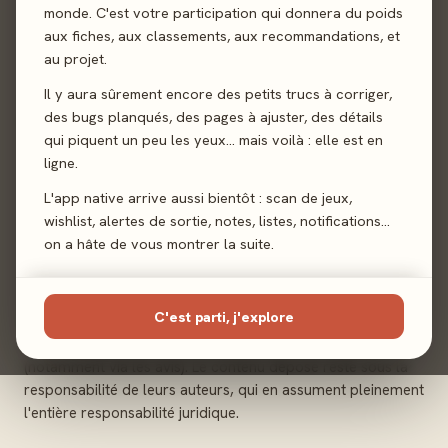
que ceux-ci doivent rester honnêtes et faire preuve de
monde. C'est votre participation qui donnera du poids
bonne foi tant envers les autres utilisateurs qu'envers les
aux fiches, aux classements, aux recommandations, et
développeurs du site. Le site
Les Meeples
est actualisé de
au projet.
façon régulière par l'équipe du site.
Il y aura sûrement encore des petits trucs à corriger,
Nous nous efforçons d'indiquer sur le site internet
Les
des bugs planqués, des pages à ajuster, des détails
Meeples
des informations les plus claires possibles (sous
qui piquent un peu les yeux… mais voilà : elle est en
réserve de modifications), mais ne saurions certifier
ligne.
l'exactitude, la complétude et les informations répandues
sur notre site, qu'elles soient de notre fait ou non. En
L'app native arrive aussi bientôt : scan de jeux,
conséquence, l'utilisateur reconnaît utiliser ces
wishlist, alertes de sortie, notes, listes, notifications…
informations fournies sous son unique responsabilité.
on a hâte de vous montrer la suite.
3. Interactivité :
C'est parti, j'explore
Les utilisateurs du site peuvent y déposer du contenu,
apparaissant sur le site dans des espaces dédiés
(notamment via les avis). Le contenu déposé reste sous la
responsabilité de leurs auteurs, qui en assument pleinement
l'entière responsabilité juridique.