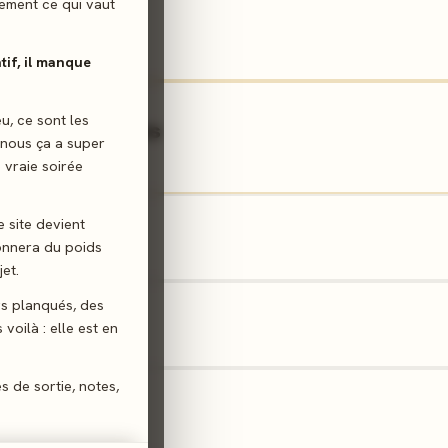
ilement ce qui vaut
attle
duction · 5 votes
atif, il manque
eu, ce sont les
rous Creatures
 nous ça a super
ple · 5 votes
 vraie soirée
e site devient
donnera du poids
on · 3 votes
et.
gs planqués, des
voilà : elle est en
es · 3 votes
es de sortie, notes,
 · 3 votes