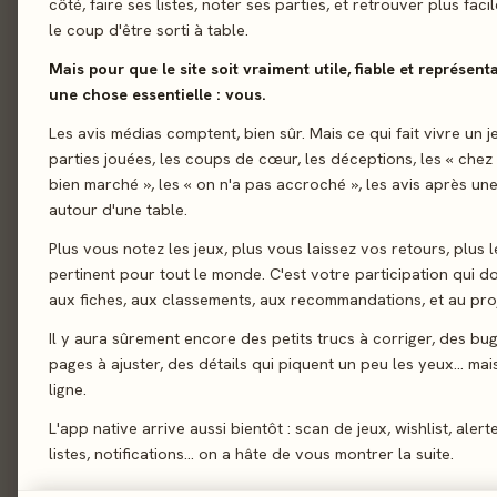
côté, faire ses listes, noter ses parties, et retrouver plus fac
2
Toy B
le coup d'être sorti à table.
Repos Pro
Mais pour que le site soit vraiment utile, fiable et représent
une chose essentielle : vous.
Les avis médias comptent, bien sûr. Mais ce qui fait vivre un j
3
Wond
parties jouées, les coups de cœur, les déceptions, les « chez
Super Mee
bien marché », les « on n'a pas accroché », les avis après une
autour d'une table.
Plus vous notez les jeux, plus vous laissez vos retours, plus l
7 wonders
4
pertinent pour tout le monde. C'est votre participation qui 
Repos Producti
aux fiches, aux classements, aux recommandations, et au proj
Il y aura sûrement encore des petits trucs à corriger, des bu
Cascadia
5
pages à ajuster, des détails qui piquent un peu les yeux… mais 
Lucky Duck Gam
ligne.
L'app native arrive aussi bientôt : scan de jeux, wishlist, alert
Faraway
6
listes, notifications… on a hâte de vous montrer la suite.
Catch Up Games