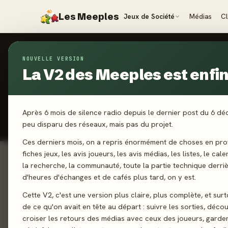
Les Meeples
Jeux de Société
Médias
C
NOUVELLE VERSION
CLASSEMENT COMMUNAUTAIRE
La V2 des Meeples est enfin 
Inconto
Les Meeples choisissent le
Après 6 mois de silence radio depuis le dernier post du 6 d
📊 Classement dynamique, calculé
peu disparu des réseaux, mais pas du projet.
Ces derniers mois, on a repris énormément de choses en prof
fiches jeux, les avis joueurs, les avis médias, les listes, le cal
la recherche, la communauté, toute la partie technique derri
1
d'heures d'échanges et de cafés plus tard, on y est.
Harm
Libellud 
Cette V2, c'est une version plus claire, plus complète, et sur
de ce qu'on avait en tête au départ : suivre les sorties, décou
croiser les retours des médias avec ceux des joueurs, garde