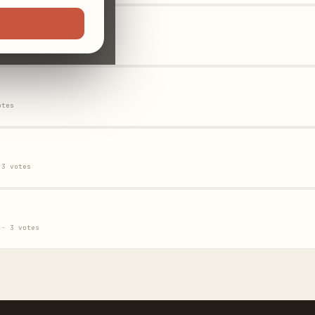
nue
s
otes
 3 votes
 · 3 votes