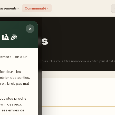
lassements
Communauté
✕
là 🎉
urnables
 Top du Top
écembre… on a un
 à partir des votes des joueurs. Plus vous êtes nombreux à voter, plus il est 
ondeur : les
endrier des sorties,
ère… bref, pas mal
onies
· 7 votes
tout plus proche
vrir des jeux,
r ses envies de