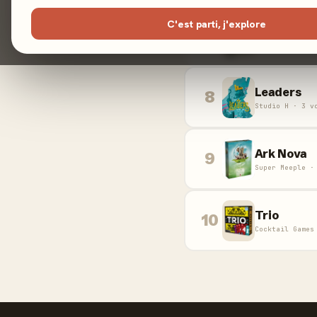
C'est parti, j'explore
Agent ave
7
Iello · 3 vote
Leaders
8
Studio H · 3 v
Ark Nova
9
Super Meeple ·
Trio
10
Cocktail Games