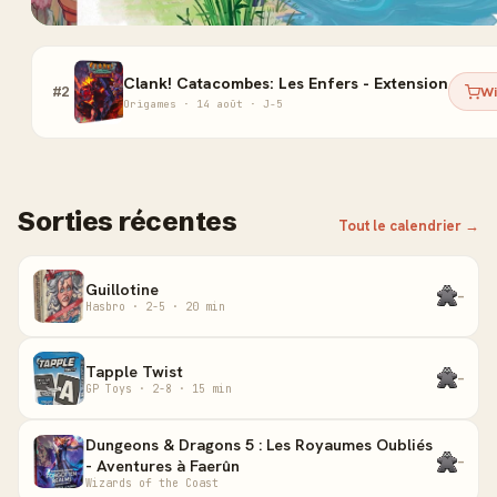
Clank! Catacombes: Les Enfers - Extension
#2
Wi
Origames · 14 août · J-5
Sorties récentes
Tout le calendrier →
Guillotine
-
Hasbro · 2-5 · 20 min
Tapple Twist
-
GP Toys · 2-8 · 15 min
Dungeons & Dragons 5 : Les Royaumes Oubliés
-
- Aventures à Faerûn
Wizards of the Coast