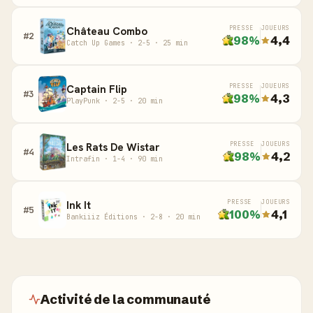
Château Combo
PRESSE
JOUEURS
#2
98%
4,4
Catch Up Games · 2-5 · 25 min
Captain Flip
PRESSE
JOUEURS
#3
98%
4,3
PlayPunk · 2-5 · 20 min
Les Rats De Wistar
PRESSE
JOUEURS
#4
98%
4,2
Intrafin · 1-4 · 90 min
Ink It
PRESSE
JOUEURS
#5
100%
4,1
Bankiiiz Éditions · 2-8 · 20 min
Activité de la communauté