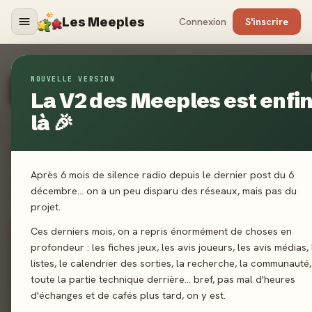
94%
5
Les Meeples - Reviews, Avis & 
/5
Les Meeples
Connexion
S'inscrire
8 médias · vérifiés
2 avis joueurs
NOUVELLE VERSION
115
jeux actifs
60 JOURS GLISSANTS
À LA UNE
8 avis presse · 2 joueurs
La V2 des Meeples est enfi
80
nouveaux avis médias
66
avis joueurs déposés
là 🎉
Tendances
60 JOURS GLISSANTS
Après 6 mois de silence radio depuis le dernier post du 6
50 % presse, 50 % joueurs : le vrai verdict, sans chichi (dès 5 avis).
décembre… on a un peu disparu des réseaux, mais pas du
Voir tout →
projet.
Ces derniers mois, on a repris énormément de choses en
6 avis
10 avis
profondeur : les fiches jeux, les avis joueurs, les avis médias, 
listes, le calendrier des sorties, la recherche, la communauté,
toute la partie technique derrière… bref, pas mal d'heures
d'échanges et de cafés plus tard, on y est.