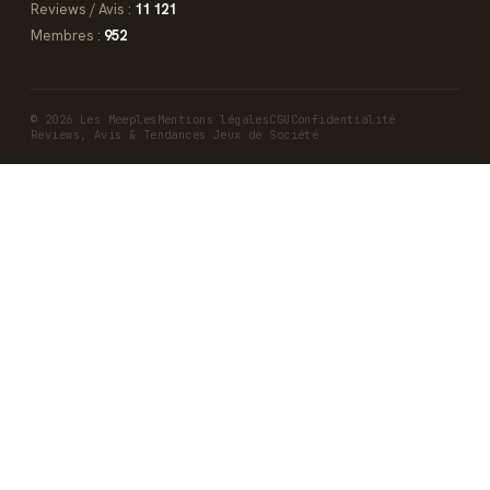
Reviews / Avis :
11 121
Membres :
952
© 2026 Les Meeples
Mentions légales
CGU
Confidentialité
Reviews, Avis & Tendances Jeux de Société