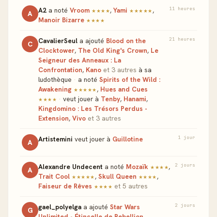
11 heures
A2
a noté
Vroom
,
Yami
,
★★★★
★★★★★
A
Manoir Bizarre
★★★★
21 heures
CavalierSeul
a ajouté
Blood on the
C
Clocktower
,
The Old King's Crown
,
Le
Seigneur des Anneaux : La
Confrontation
,
Kano
et 3 autres
à sa
ludothèque
·
a noté
Spirits of the Wild :
Awakening
,
Hues and Cues
★★★★★
·
veut jouer à
Tenby
,
Hanami
,
★★★★
Kingdomino : Les Trésors Perdus -
Extension
,
Vivo
et 3 autres
1 jour
Artistemini
veut jouer à
Guillotine
A
2 jours
Alexandre Undecent
a noté
Mozaïk
,
★★★★
A
Trait Cool
,
Skull Queen
,
★★★★★
★★★★
Faiseur de Rêves
et 5 autres
★★★★
2 jours
gael_polyelga
a ajouté
Star Wars
G
Unlimited - Étincelle de Rebellion
,