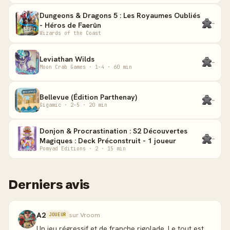
Dungeons & Dragons 5 : Les Royaumes Oubliés
-
- Héros de Faerûn
Wizards of the Coast
Leviathan Wilds
-
Moon Crab Games · 1-4 · 60 min
Bellevue (Édition Parthenay)
-
Gigamic · 2-5 · 20 min
Donjon & Procrastination : S2 Découvertes
-
Magiques : Deck Préconstruit - 1 joueur
Pomyad Editions · 2 · 15 min
Derniers avis
A2
sur Vroom
JOUEUR
Un jeu régressif et de franche rigolade. Le tout est