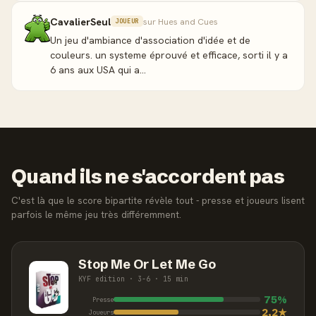
CavalierSeul
sur Hues and Cues
JOUEUR
Un jeu d'ambiance d'association d'idée et de
couleurs. un systeme éprouvé et efficace, sorti il y a
6 ans aux USA qui a...
Quand ils ne s'accordent pas
C'est là que le score bipartite révèle tout - presse et joueurs lisent
parfois le même jeu très différemment.
Stop Me Or Let Me Go
KYF edition · 3-6 · 15 min
75%
Presse
2,2★
Joueurs