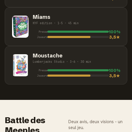
Miams
KYF edition · 1-5 · 45 min
100%
Presse
3,5★
Joueurs
Moustache
Lumberjacks Studio · 3-6 · 30 min
100%
Presse
3,5★
Joueurs
Battle des
Deux avis, deux visions - un
seul jeu.
Meeples