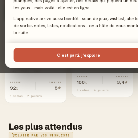
planqués, des pages à ajuster, des détails qui piquent un peu
les yeux… mais voilà : elle est en ligne.
L'app native arrive aussi bientôt : scan de jeux, wishlist, alert
de sortie, notes, listes, notifications… on a hâte de vous mont
MEEPLE-MÈTRE
84
la suite.
MEEPLE-MÈTRE
✦
96
/100
✦
/100
Athlètes de
C'est parti, j'explore
Life of The
Compète
Amazonia
Iello · 2026
Super Meeple · 2026
PRESSE
JOUEURS
100
3,4
PRESSE
JOUEURS
%
92
5
%
4 médias · 6 joueurs
6 médias · 2 joueurs
Les plus attendus
CLASSÉ PAR VOS WISHLISTS