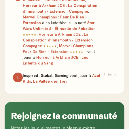
Horreur à Arkham JCE : La Conspiration
d’Innsmouth - Extension Campagne
,
Marvel Champions : Peur De Rien -
Extension
à sa ludothèque
·
a noté
Star
Wars Unlimited - Étincelle de Rebellion
,
Horreur à Arkham JCE : La
★★★★★
Conspiration d’Innsmouth - Extension
Campagne
,
Marvel Champions :
★★★★★
Peur De Rien - Extension
·
veut
★★★★★
jouer à
Horreur à Arkham JCE : Les
Enfants du Sang
3 jours
Inspired_Global_Gaming
veut jouer à
Azul
I
Kids
,
La Vallée des Tori
Rejoignez la communauté
Notez les jeux, alimentez le Meeple-mètre,