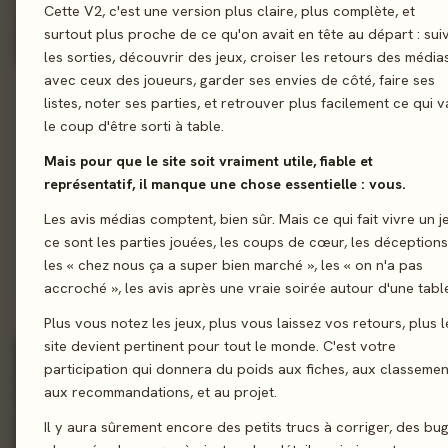
Cette V2, c'est une version plus claire, plus complète, et
surtout plus proche de ce qu'on avait en tête au départ : sui
les sorties, découvrir des jeux, croiser les retours des média
avec ceux des joueurs, garder ses envies de côté, faire ses
MEEPLE-MÈTRE
✦
97
listes, noter ses parties, et retrouver plus facilement ce qui v
MEEPLE-MÈTRE
✦
100
✦
/100
le coup d'être sorti à table.
✦
/100
Mais pour que le site soit vraiment utile, fiable et
World Order
représentatif, il manque une chose essentielle : vous.
Leda
Super Meeple · 2026
Sorry we are french · 2026
Les avis médias comptent, bien sûr. Mais ce qui fait vivre un j
PRESSE
JOUEURS
94
5
ce sont les parties jouées, les coups de cœur, les déceptions
%
PRESSE
JOUEURS
100
5
les « chez nous ça a super bien marché », les « on n'a pas
%
8 médias · 2 joueurs
accroché », les avis après une vraie soirée autour d'une tabl
5 médias · 1 joueurs
Plus vous notez les jeux, plus vous laissez vos retours, plus l
site devient pertinent pour tout le monde. C'est votre
8 avis
10 avis
participation qui donnera du poids aux fiches, aux classemen
aux recommandations, et au projet.
Il y aura sûrement encore des petits trucs à corriger, des bu