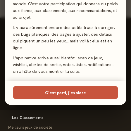
monde. C'est votre participation qui donnera du poids
aux fiches, aux classements, aux recommandations, et
au projet.
Il y aura sûrement encore des petits trucs à corriger,
des bugs planqués, des pages à ajuster, des détails
qui piquent un peu les yeux… mais voilà : elle est en
ligne.
Reviews, Avis & Tendances
Jeux de Société
L'app native arrive aussi bientôt : scan de jeux,
wishlist, alertes de sortie, notes, listes, notifications…
on a hâte de vous montrer la suite.
Les Meeples
C'est parti, j'explore
Le Site
Contact
FAQ
Les Classements
Meilleurs jeux de société