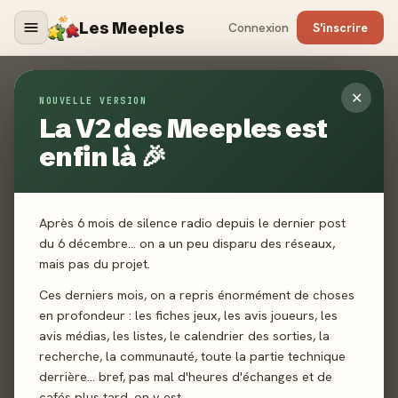
Les Meeples
Connexion
S'inscrire
Contact
✕
NOUVELLE VERSION
La V2 des Meeples est
ACCUEIL
CONTACT
enfin là 🎉
Un jeu non référencé ? Un média manquant ? Un bug ? Une
toute autre demande ? Envoyez-nous un mail, nous vous
répondrons dans les plus brefs délais.
Après 6 mois de silence radio depuis le dernier post
du 6 décembre… on a un peu disparu des réseaux,
mais pas du projet.
Ces derniers mois, on a repris énormément de choses
en profondeur : les fiches jeux, les avis joueurs, les
avis médias, les listes, le calendrier des sorties, la
recherche, la communauté, toute la partie technique
derrière… bref, pas mal d'heures d'échanges et de
cafés plus tard, on y est.