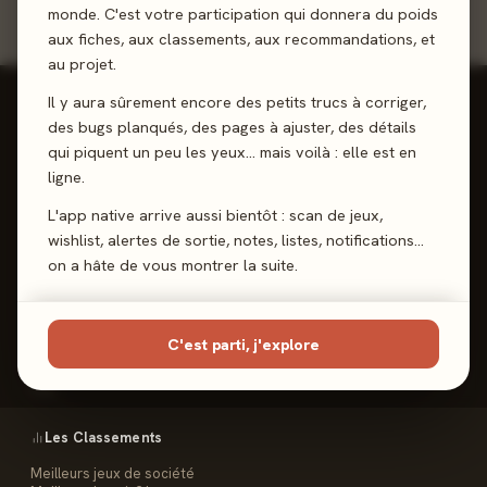
monde. C'est votre participation qui donnera du poids
aux fiches, aux classements, aux recommandations, et
au projet.
Il y aura sûrement encore des petits trucs à corriger,
des bugs planqués, des pages à ajuster, des détails
qui piquent un peu les yeux… mais voilà : elle est en
ligne.
Reviews, Avis & Tendances
Jeux de Société
L'app native arrive aussi bientôt : scan de jeux,
wishlist, alertes de sortie, notes, listes, notifications…
on a hâte de vous montrer la suite.
Les Meeples
C'est parti, j'explore
Le Site
Contact
FAQ
Les Classements
Meilleurs jeux de société