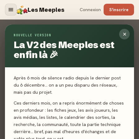
Les Meeples
Connexion
S'inscrire
Contact
✕
NOUVELLE VERSION
La V2 des Meeples est
ACCUEIL
CONTACT
enfin là 🎉
Un jeu non référencé ? Un média manquant ? Un bug ? Une
toute autre demande ? Envoyez-nous un mail, nous vous
répondrons dans les plus brefs délais.
Après 6 mois de silence radio depuis le dernier post
du 6 décembre… on a un peu disparu des réseaux,
mais pas du projet.
Ces derniers mois, on a repris énormément de choses
en profondeur : les fiches jeux, les avis joueurs, les
avis médias, les listes, le calendrier des sorties, la
recherche, la communauté, toute la partie technique
derrière… bref, pas mal d'heures d'échanges et de
cafés plus tard, on y est.