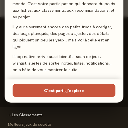
monde. C'est votre participation qui donnera du poids
aux fiches, aux classements, aux recommandations, et
au projet.
Il y aura sûrement encore des petits trucs à corriger,
des bugs planqués, des pages à ajuster, des détails
qui piquent un peu les yeux… mais voilà : elle est en
ligne.
Reviews, Avis & Tendances
Jeux de Société
L'app native arrive aussi bientôt : scan de jeux,
wishlist, alertes de sortie, notes, listes, notifications…
on a hâte de vous montrer la suite.
Les Meeples
C'est parti, j'explore
Le Site
Contact
FAQ
Les Classements
Meilleurs jeux de société