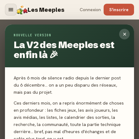
Les Meeples
Connexion
S'inscrire
Contact
✕
NOUVELLE VERSION
La V2 des Meeples est
ACCUEIL
CONTACT
enfin là 🎉
Un jeu non référencé ? Un média manquant ? Un bug ? Une
toute autre demande ? Envoyez-nous un mail, nous vous
répondrons dans les plus brefs délais.
Après 6 mois de silence radio depuis le dernier post
du 6 décembre… on a un peu disparu des réseaux,
mais pas du projet.
Ces derniers mois, on a repris énormément de choses
en profondeur : les fiches jeux, les avis joueurs, les
avis médias, les listes, le calendrier des sorties, la
recherche, la communauté, toute la partie technique
derrière… bref, pas mal d'heures d'échanges et de
cafés plus tard, on y est.