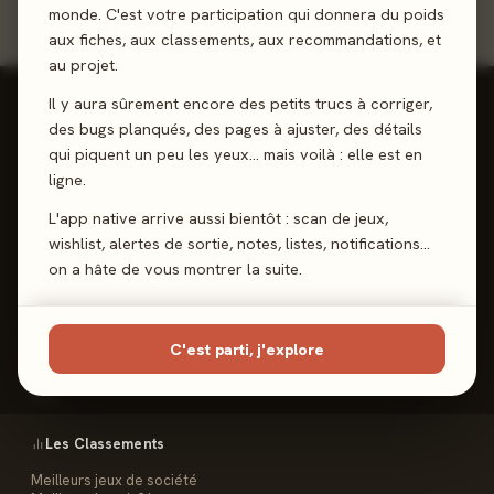
monde. C'est votre participation qui donnera du poids
aux fiches, aux classements, aux recommandations, et
au projet.
Il y aura sûrement encore des petits trucs à corriger,
des bugs planqués, des pages à ajuster, des détails
qui piquent un peu les yeux… mais voilà : elle est en
ligne.
Reviews, Avis & Tendances
Jeux de Société
L'app native arrive aussi bientôt : scan de jeux,
wishlist, alertes de sortie, notes, listes, notifications…
on a hâte de vous montrer la suite.
Les Meeples
C'est parti, j'explore
Le Site
Contact
FAQ
Les Classements
Meilleurs jeux de société