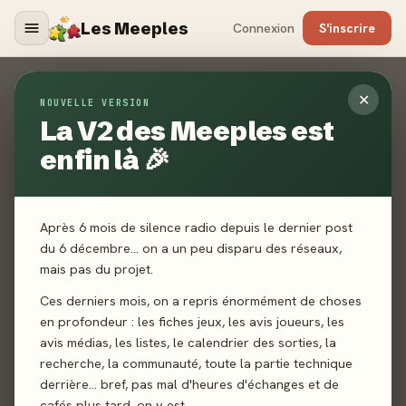
Les Meeples
Connexion
S'inscrire
Contact
✕
NOUVELLE VERSION
La V2 des Meeples est
ACCUEIL
CONTACT
enfin là 🎉
Un jeu non référencé ? Un média manquant ? Un bug ? Une
toute autre demande ? Envoyez-nous un mail, nous vous
répondrons dans les plus brefs délais.
Après 6 mois de silence radio depuis le dernier post
du 6 décembre… on a un peu disparu des réseaux,
mais pas du projet.
Ces derniers mois, on a repris énormément de choses
en profondeur : les fiches jeux, les avis joueurs, les
avis médias, les listes, le calendrier des sorties, la
recherche, la communauté, toute la partie technique
derrière… bref, pas mal d'heures d'échanges et de
cafés plus tard, on y est.