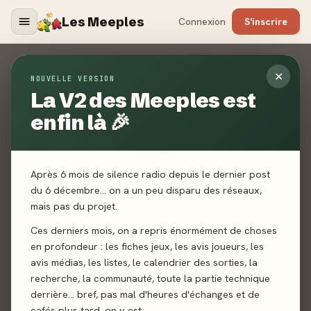
Les Meeples
Connexion
S'inscrire
Contact
✕
NOUVELLE VERSION
La V2 des Meeples est
ACCUEIL
CONTACT
enfin là 🎉
Un jeu non référencé ? Un média manquant ? Un bug ? Une
toute autre demande ? Envoyez-nous un mail, nous vous
répondrons dans les plus brefs délais.
Après 6 mois de silence radio depuis le dernier post
du 6 décembre… on a un peu disparu des réseaux,
mais pas du projet.
Ces derniers mois, on a repris énormément de choses
en profondeur : les fiches jeux, les avis joueurs, les
avis médias, les listes, le calendrier des sorties, la
recherche, la communauté, toute la partie technique
derrière… bref, pas mal d'heures d'échanges et de
cafés plus tard, on y est.