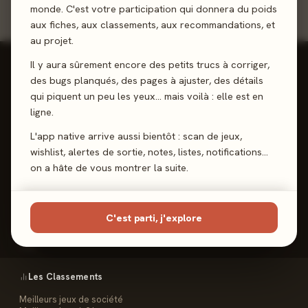
monde. C'est votre participation qui donnera du poids
aux fiches, aux classements, aux recommandations, et
au projet.
Il y aura sûrement encore des petits trucs à corriger,
des bugs planqués, des pages à ajuster, des détails
qui piquent un peu les yeux… mais voilà : elle est en
ligne.
Reviews, Avis & Tendances
Jeux de Société
L'app native arrive aussi bientôt : scan de jeux,
wishlist, alertes de sortie, notes, listes, notifications…
on a hâte de vous montrer la suite.
Les Meeples
C'est parti, j'explore
Le Site
Contact
FAQ
Les Classements
Meilleurs jeux de société