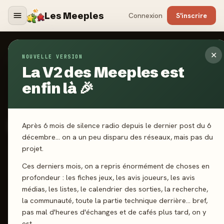
Les Meeples
Connexion
S'inscrire
✕
NOUVELLE VERSION
Jeux
/
les Druides d'Edora
La V2 des Meeples est
enfin là 🎉
2025
·
RAVENSBURGER
les Druides d'Edora
Après 6 mois de silence radio depuis le dernier post du 6
décembre… on a un peu disparu des réseaux, mais pas du
projet.
2-4 joueurs
14 ans+
90 min
Gestion de ressources
Ces derniers mois, on a repris énormément de choses en
Dés
profondeur : les fiches jeux, les avis joueurs, les avis
médias, les listes, le calendrier des sorties, la recherche,
la communauté, toute la partie technique derrière… bref,
J'ai joué
Envie de jouer
Wishlist
pas mal d'heures d'échanges et de cafés plus tard, on y
est.