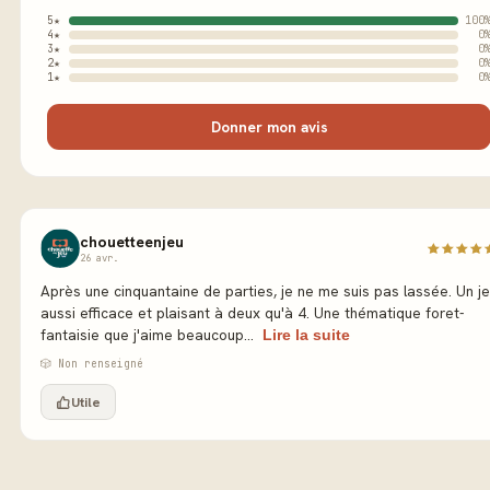
5★
100
4★
0
3★
0
2★
0
1★
0
Donner mon avis
chouetteenjeu
26 avr.
Après une cinquantaine de parties, je ne me suis pas lassée. Un j
aussi efficace et plaisant à deux qu'à 4. Une thématique foret-
fantaisie que j'aime beaucoup...
Lire la suite
🎲 Non renseigné
Utile