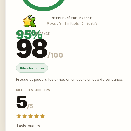
MEEPLE-MÈTRE PRESSE
9 positifs · 1 mitigés · 0 négatifs
95%
NOTE DE TENDANCE
98
/100
Acclamation
Presse et joueurs fusionnés en un score unique de tendance.
NOTE DES JOUEURS
5
/5
1 avis joueurs.