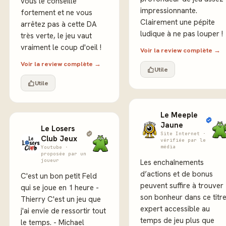
vous le conseille
impressionnante.
fortement et ne vous
Clairement une pépite
arrêtez pas à cette DA
ludique à ne pas louper !
très verte, le jeu vaut
vraiment le coup d'oeil !
Voir la review complète →
Voir la review complète →
Utile
Utile
Le Meeple
Jaune
Le Losers
Site Internet ·
Club Jeux
vérifiée par le
média
Youtube ·
proposée par un
joueur
Les enchaînements
d’actions et de bonus
C'est un bon petit Feld
peuvent suffire à trouver
qui se joue en 1 heure -
son bonheur dans ce titr
Thierry C'est un jeu que
expert accessible au
j'ai envie de ressortir tout
temps de jeu plus que
le temps. - Michael