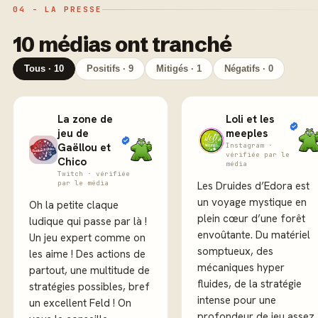
04 - LA PRESSE
10 médias ont tranché
Tous · 10
Positifs · 9
Mitigés · 1
Négatifs · 0
La zone de
Loli et les
jeu de
meeples
Gaëllou et
Instagram ·
vérifiée par le
Chico
média
Twitch · vérifiée
par le média
Les Druides d’Edora est
un voyage mystique en
Oh la petite claque
plein cœur d’une forêt
ludique qui passe par là !
envoûtante. Du matériel
Un jeu expert comme on
somptueux, des
les aime ! Des actions de
mécaniques hyper
partout, une multitude de
fluides, de la stratégie
stratégies possibles, bref
intense pour une
un excellent Feld ! On
profondeur de jeu assez