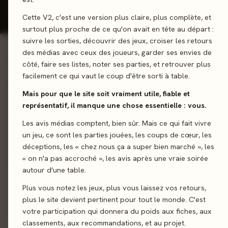
Donner mon avis
Cette V2, c'est une version plus claire, plus complète, et
surtout plus proche de ce qu'on avait en tête au départ :
suivre les sorties, découvrir des jeux, croiser les retours
des médias avec ceux des joueurs, garder ses envies de
01 - LE JEU
côté, faire ses listes, noter ses parties, et retrouver plus
facilement ce qui vaut le coup d'être sorti à table.
Un voyage mystique parmi les druides... Les Druides d'Edora e
Mais pour que le site soit vraiment utile, fiable et
un jeu stratégique de placement de dés et de construction de
représentatif, il manque une chose essentielle : vous.
menhirs et de stèles à l'aide d'herbes médicinales et de pierr
mystérieuses. Signé de Stefan Feld (Les Châteaux de
Les avis médias comptent, bien sûr. Mais ce qui fait vivre
un jeu, ce sont les parties jouées, les coups de cœur, les
Bourgogne, Trajan, Marrakesh...), Les Druides d'Edora vous inv
déceptions, les « chez nous ça a super bien marché », les
à gagner du prestige en vous promenant dans la forêt magiqu
« on n'a pas accroché », les avis après une vraie soirée
en plaçant stratégiquement des dés.
autour d'une table.
Plus vous notez les jeux, plus vous laissez vos retours,
Gestion de ressources
Dés
plus le site devient pertinent pour tout le monde. C'est
votre participation qui donnera du poids aux fiches, aux
classements, aux recommandations, et au projet.
Sortie
3 octobre 202