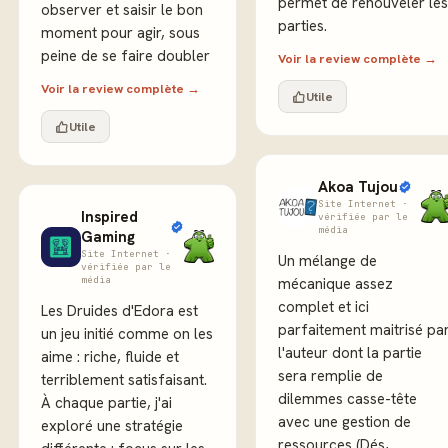
permet de renouveler les
observer et saisir le bon
parties.
moment pour agir, sous
peine de se faire doubler
Voir la review complète →
Voir la review complète →
Utile
Utile
Akoa Tujou
Site Internet ·
Inspired
vérifiée par le
média
Gaming
Site Internet ·
Un mélange de
vérifiée par le
média
mécanique assez
complet et ici
Les Druides d'Edora est
parfaitement maitrisé pa
un jeu initié comme on les
l'auteur dont la partie
aime : riche, fluide et
sera remplie de
terriblement satisfaisant.
dilemmes casse-tête
À chaque partie, j'ai
avec une gestion de
exploré une stratégie
ressources (Dés,