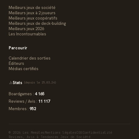
Meilleurs jeux de société
Meilleurs jeux à 2 joueurs
Meilleurs jeux coopératifs
Meilleurs jeux de deck-building
Meilleurs jeux 2026
Les Incontournables
Parcourir
Calendrier des sorties
Éditeurs
Médias certifiés
Stats
(depuis le 25.03.24)
Boardgames :
4 165
Reviews / Avis :
11 117
Membres :
952
© 2026 Les Meeples
Mentions légales
CGU
Confidentialité
Reviews, Avis & Tendances Jeux de Société