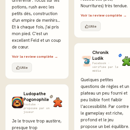
différente : focus sur les
Nourritures) très tendue.
potions, rush avec les
petits dés, construction
Voir la review complète →
d'un empire de menhirs...
Utile
Et à chaque fois, j'ai pris
mon pied. C'est un
excellent Feld et un coup
de cœur.
Chronik
Voir la review complète →
Ludik
Facebook ·
Utile
vérifiée par le
média
Quelques petites
questions de règles et un
plateau un peu fourni et
Ludopathe
Pogonophile
peu lisible font faiblir
Youtube ·
l’accessibilité. Par contre
proposée par un
joueur
le gameplay est riche,
profond et le jeu
Je le trouve trop austère,
propose un bel équilibre.
presque trop