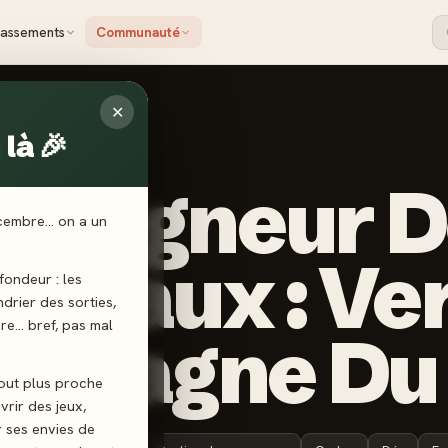
lassements
Communauté
✕
e Du Destin
là 🎉
 Seigneur 
écembre… on a un
neaux : Ver
ondeur : les
endrier des sorties,
ère… bref, pas mal
ontagne Du 
tout plus proche
vrir des jeux,
r ses envies de