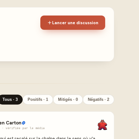
Lancer une discussion
Tous · 3
Positifs · 1
Mitigés · 0
Négatifs · 2
en Carton
 · vérifiée par le média
 qui est recalé sur la chaîne dans le sens où y'a