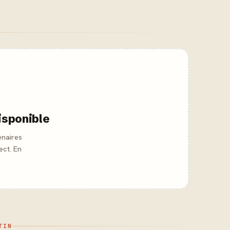
isponible
enaires
ect. En
TIN