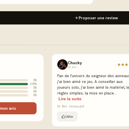
Proposer une review
Chucky
22 avr.
Fan de l'univers du seigneur des anneau
0%
j'ai bien aimé ce jeu. A conseiller aux
100%
joueurs solo, j'ai bien aimé le matériel, l
0%
0%
règles simples, la mise en place...
0%
Lire la suite
🎲 Non renseigné
mon avis
Utile