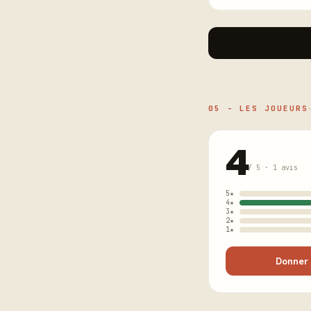
05 - LES JOUEURS
4
/ 5 · 1 avis
5★
4★
3★
2★
1★
Donner 