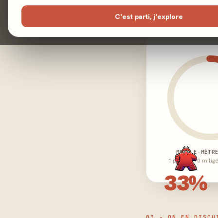
C'est parti, j'explore
02 - LE VERDICT
MEEPLE-MÈTR
1 positifs · 0 mitig
33%
03 - ON EN DISCU