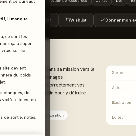
10 ans+
50 min
Gestion de ressources
Cartes
Dés
Ex
ilement ce qui vaut
atif, il manque
ué
Envie de jouer
Wishlist
Donner mon av
eu, ce sont les
 nous ça a super
 vraie soirée
e site devient
unauté de l'Anneau dans sa mission vers la
Sortie
donnera du poids
 Incarnez un des personnages
et.
nter les défis, gérez correctement vos
Auteur
gs planqués, des
nez la Montagne du Destin pour y détruire
voilà : elle est en
Illustration
Cartes
Dés
Exploration
es de sortie, notes,
Éditeur