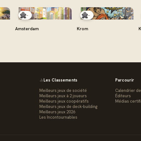
-
-
Amsterdam
Krom
K
Les Classements
Parcourir
Meilleurs jeux de société
Calendrier de
Meilleurs jeux à 2 joueurs
Éditeurs
Meilleurs jeux coopératifs
Médias certif
Meilleurs jeux de deck-building
Meilleurs jeux 2026
Les Incontournables