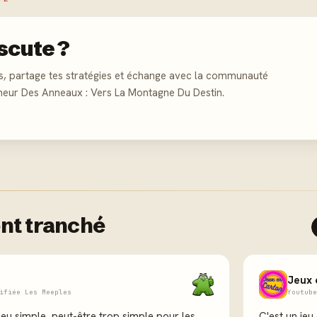
scute ?
s, partage tes stratégies et échange avec la communauté
neur Des Anneaux : Vers La Montagne Du Destin.
nt tranché
Jeux 
ifiée Les Meeples
Youtube
jeu simple, peut-être trop simple pour les
C'est un jeu