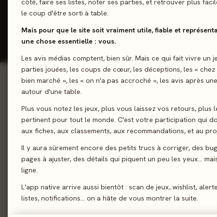
1-4 joueurs
côté, faire ses listes, noter ses parties, et retrouver plus fac
le coup d'être sorti à table.
Mais pour que le site soit vraiment utile, fiable et représent
J'ai jo
une chose essentielle : vous.
Les avis médias comptent, bien sûr. Mais ce qui fait vivre un j
parties jouées, les coups de cœur, les déceptions, les « chez
bien marché », les « on n'a pas accroché », les avis après une
01 - LE JEU
autour d'une table.
Le jeu
01
Plus vous notez les jeux, plus vous laissez vos retours, plus l
Accompagnez la Comm
Le verdict
02
pertinent pour tout le monde. C'est votre participation qui 
Montagne du Destin !
On en discute
aux fiches, aux classements, aux recommandations, et au proj
03
emblématiques, surmo
La presse
Il y aura sûrement encore des petits trucs à corriger, des bu
ressources et atteig
04
pages à ajuster, des détails qui piquent un peu les yeux… mais 
l'Anneau !
Les joueurs
05
ligne.
Acheter
06
Gestion de ressources
L'app native arrive aussi bientôt : scan de jeux, wishlist, alert
listes, notifications… on a hâte de vous montrer la suite.
Similaires
07