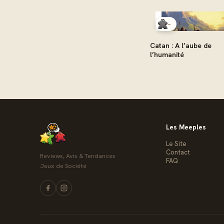
-
Catan : A l’aube de
l’humanité
Les Meeples
Le Site
Contact
Reviews, Avis & Tendances
FAQ
Jeux de Société