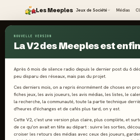
Les Meeples
Jeux de Société
Médias
C
NOUVELLE VERSION
Jeux
/
Le Seigneur Des Anneaux : Vers La Montagn
La V2 des Meeples est enfin 
2024
·
IELLO
Le
Après 6 mois de silence radio depuis le dernier post du 6 d
peu disparu des réseaux, mais pas du projet.
An
Ces derniers mois, on a repris énormément de choses en prof
fiches jeux, les avis joueurs, les avis médias, les listes, le cal
la recherche, la communauté, toute la partie technique derri
M
d'heures d'échanges et de cafés plus tard, on y est.
Cette V2, c'est une version plus claire, plus complète, et sur
de ce qu'on avait en tête au départ : suivre les sorties, décou
croiser les retours des médias avec ceux des joueurs, garde