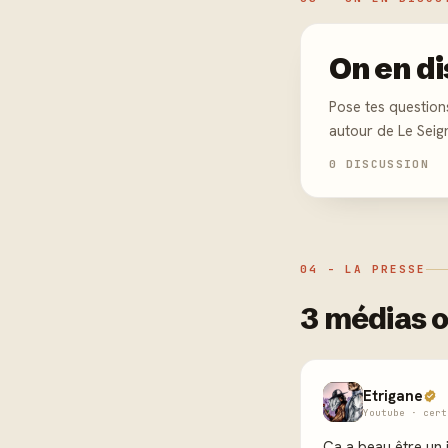
On en di
Pose tes question
autour de Le Seig
0 DISCUSSION
04 - LA PRESSE
3 médias o
Etrigane
Youtube · cert
Ca a beau être un 