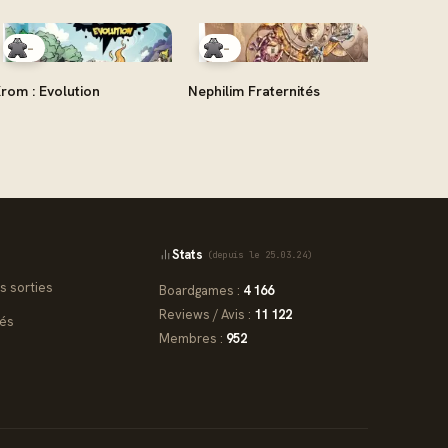
-
-
rom : Evolution
Nephilim Fraternités
Stats
(depuis le 25.03.24)
s sorties
Boardgames :
4 166
Reviews / Avis :
11 122
iés
Membres :
952