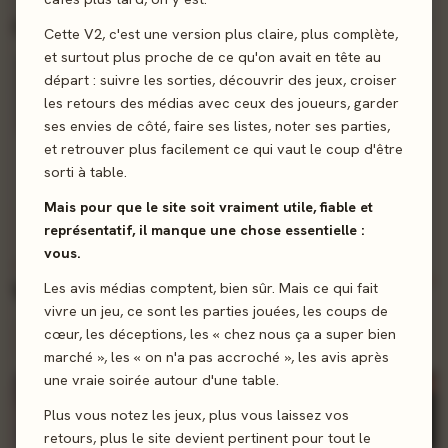
PASSÉ
2 sorties
Mardi 4 août
Cette V2, c'est une version plus claire, plus complète,
et surtout plus proche de ce qu'on avait en tête au
départ : suivre les sorties, découvrir des jeux, croiser
les retours des médias avec ceux des joueurs, garder
ses envies de côté, faire ses listes, noter ses parties,
et retrouver plus facilement ce qui vaut le coup d'être
Dungeons & Dragons 5 : Les Royaumes Oubliés - Héros de Faerûn
Dungeons & Dragons 5 : Les Royaumes Oubliés - Aventures à Faerûn
sorti à table.
Wizards of the Coast
Wizards of the Coast
0 notes
0 notes
Mais pour que le site soit vraiment utile, fiable et
représentatif, il manque une chose essentielle :
vous.
CETTE SEMAINE
NOUVEAU
5 sorties
Vendredi 7 août
Les avis médias comptent, bien sûr. Mais ce qui fait
vivre un jeu, ce sont les parties jouées, les coups de
cœur, les déceptions, les « chez nous ça a super bien
Sort cette semaine - activez une alerte pour être prévenu
marché », les « on n'a pas accroché », les avis après
une vraie soirée autour d'une table.
NOUVEAU
NOUVEAU
NOUVEAU
Plus vous notez les jeux, plus vous laissez vos
retours, plus le site devient pertinent pour tout le