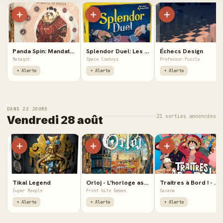
Panda Spin: Mandate of Heaven - Extension
Splendor Duel: Les Faussaires - Extensions
Échecs Design
Matagot
Space Cowboys
Professor Puzzle
+ Alerte
+ Alerte
+ Alerte
DANS 22 JOURS
21 sorties annoncées
Vendredi 28 août
Tikal Legend
Orloj - L'horloge astronomique de Prague
Traitres à Bord ! - One Piece
Super Meeple
Frost bite Games
Savana
+ Alerte
+ Alerte
+ Alerte