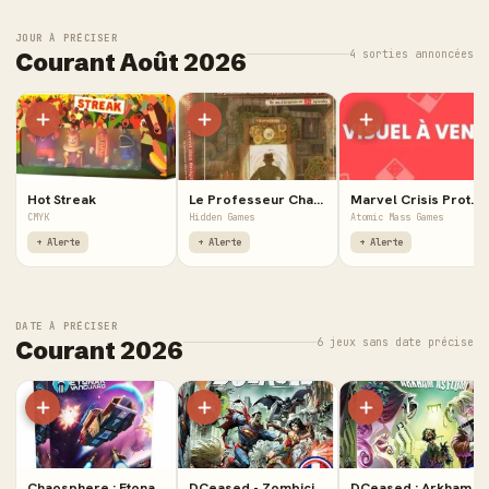
JOUR À PRÉCISER
4 sorties annoncées
Courant Août 2026
Hot Streak
Le Professeur Charlie Voyage à Travers le Temps - Calendrier de l'Avent des Énigmes
Marvel Crisis Protocol : Criminal Underworld - Affiliation Pack
CMYK
Hidden Games
Atomic Mass Games
+ Alerte
+ Alerte
+ Alerte
DATE À PRÉCISER
6 jeux sans date précise
Courant 2026
Chaosphere : Etonak Vanguard
DCeased - Zombicide
DCeased : Arkham Asylum - Extension