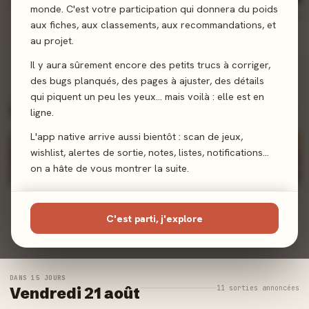
monde. C'est votre participation qui donnera du poids
Qui Dés Mieux ?
Déluge de Dragons
Cthulhu Hack : Libri Deorum - Nyarlathotep
aux fiches, aux classements, aux recommandations, et
Gigamic
Lookout Games
Les XII Singes
au projet.
+ Alerte
+ Alerte
+ Alerte
Il y aura sûrement encore des petits trucs à corriger,
des bugs planqués, des pages à ajuster, des détails
qui piquent un peu les yeux… mais voilà : elle est en
DANS 8 JOURS
3 sorties annoncées
Vendredi 14 août
ligne.
L'app native arrive aussi bientôt : scan de jeux,
wishlist, alertes de sortie, notes, listes, notifications…
on a hâte de vous montrer la suite.
La Vallée des Tori
Clank! Catacombes: Les Enfers - Extension
Horreur à Arkham JCE : Les Enfants du Sang
Origames
Origames
Fantasy Flight Games
C'est parti, j'explore
+ Alerte
+ Alerte
+ Alerte
DANS 15 JOURS
11 sorties annoncées
Vendredi 21 août