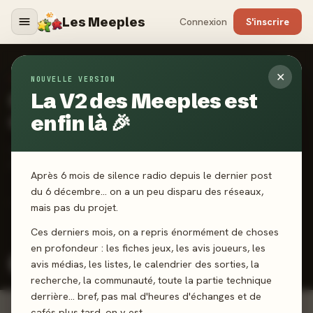
Les Meeples
Connexion
S'inscrire
✕
SORTIES JEUX DE SOCIÉTÉ
NOUVELLE VERSION
Calendrier
La V2 des Meeples est
des sorties
enfin là 🎉
Les jeux sortent le vendredi. Activez une alerte et soyez
parmi les premiers à noter.
Après 6 mois de silence radio depuis le dernier post
du 6 décembre… on a un peu disparu des réseaux,
46 sorties
Ce mois :
·
5 vendredis
mais pas du projet.
Ces derniers mois, on a repris énormément de choses
Toutes catégories
Jeux de société
Extensions
en profondeur : les fiches jeux, les avis joueurs, les
avis médias, les listes, le calendrier des sorties, la
Enfant / Éveil
recherche, la communauté, toute la partie technique
derrière… bref, pas mal d'heures d'échanges et de
cafés plus tard, on y est.