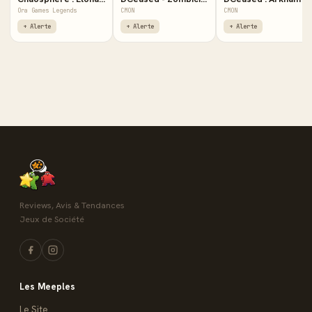
Ora Games Legends
CMON
CMON
+ Alerte
+ Alerte
+ Alerte
Reviews, Avis & Tendances
Jeux de Société
Les Meeples
Le Site