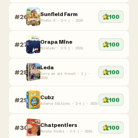
Sunfield Farm
#26
100
Studio H · 2-4 j · 2026
Orapa Mine
#27
100
Miraludo · 2-5 j · 2026
Leda
#28
100
Sorry we are french · 2 j ·
2026
Cubz
#29
100
Actarus Editions · 2-4 j · 2026
Chatpentiers
#30
100
Musoka Studio · 3-5 j · 2026