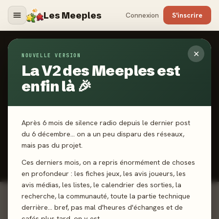
Les Meeples
Connexion
S'inscrire
✕
Accueil
NOUVELLE VERSION
›
Meilleurs jeux
›
📅
La V2 des Meeples est
Les meilleurs jeux de
enfin là 🎉
société de 2026
Le classement des meilleurs jeux de société sortis en
2026, notés par la presse spécialisée et la communauté
Après 6 mois de silence radio depuis le dernier post
du 6 décembre… on a un peu disparu des réseaux,
de joueurs. Les incontournables de l'année.
mais pas du projet.
40 jeux classés · Meeple-mètre = 50 % presse + 50 %
joueurs
Ces derniers mois, on a repris énormément de choses
en profondeur : les fiches jeux, les avis joueurs, les
avis médias, les listes, le calendrier des sorties, la
recherche, la communauté, toute la partie technique
derrière… bref, pas mal d'heures d'échanges et de
Le Coupable est...
#1
100
Carnivore !
cafés plus tard, on y est.