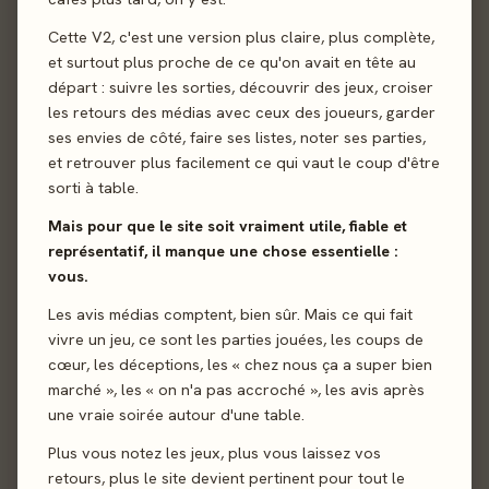
Iello · 1-5 j · 2026
Cette V2, c'est une version plus claire, plus complète,
et surtout plus proche de ce qu'on avait en tête au
Akropolis : Panthéon
départ : suivre les sorties, découvrir des jeux, croiser
#2
100
- Extension
les retours des médias avec ceux des joueurs, garder
Gigamic · 1-4 j · 2026
ses envies de côté, faire ses listes, noter ses parties,
et retrouver plus facilement ce qui vaut le coup d'être
Dragon Eclipse
sorti à table.
#3
100
Awaken Realms · 1-2 j · 2026
Mais pour que le site soit vraiment utile, fiable et
représentatif, il manque une chose essentielle :
Les Enfants de la
vous.
#4
100
Résistance
Les avis médias comptent, bien sûr. Mais ce qui fait
Iello · 2-4 j · 2026
vivre un jeu, ce sont les parties jouées, les coups de
cœur, les déceptions, les « chez nous ça a super bien
Babioles
#5
100
marché », les « on n'a pas accroché », les avis après
Lucky Duck Games · 2-6 j · 2026
une vraie soirée autour d'une table.
Plus vous notez les jeux, plus vous laissez vos
Back Stories -
retours, plus le site devient pertinent pour tout le
#6
100