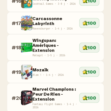
#16
100
Cocktail Games · 3-8 j · 2026
Carcassonne
#17
100
Labyrinth
Ravensburger · 1-4 j · 2026
Wingspan:
Amériques -
#18
100
Extension
Matagot · 1-5 j · 2026
Mozaïk
#19
100
Blam ! · 1-4 j · 2026
Marvel Champions :
Peur De Rien -
#20
100
Extension
Fantasy Flight Games · 1-4 j ·
2026