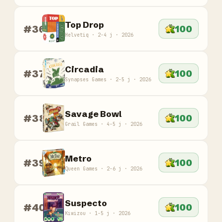
Top Drop
#36
100
Helvetiq · 2-4 j · 2026
Circadia
#37
100
Synapses Games · 2-5 j · 2026
Savage Bowl
#38
100
Grail Games · 4-5 j · 2026
Metro
#39
100
Queen Games · 2-6 j · 2026
Suspecto
#40
100
Kiwizou · 1-5 j · 2026