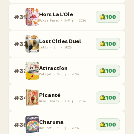
Hors La L'Oie
#31
100
Pixie Games · 5-9 j · 2026
Lost Cities Duel
#32
100
Iello · 2 j · 2026
Attraction
#33
100
Matagot · 2-5 j · 2026
Picanté
#34
100
Grail Games · 3-8 j · 2026
Charuma
#35
100
Darucat · 2-5 j · 2026