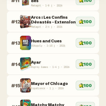
#11
100
dés
Matagot · 1-8 j · 2026
Arcs : Les Confins
#12
100
Dévastés - Extension
Matagot · 2-4 j · 2026
Hues and Cues
#13
100
USAopoly · 3-10 j · 2026
Ayar
#14
100
Osprey Games · 1-4 j · 2026
Mayor of Chicago
#15
100
Inpatience · 1 j · 2026
Matchy Matchy