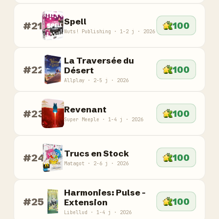
Spell
#21
100
Nuts! Publishing · 1-2 j · 2026
La Traversée du
#22
100
Désert
Allplay · 2-5 j · 2026
Revenant
#23
100
Super Meeple · 1-4 j · 2026
Trucs en Stock
#24
100
Matagot · 2-6 j · 2026
Harmonies: Pulse -
#25
100
Extension
Libellud · 1-4 j · 2026