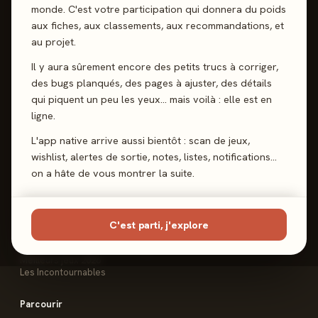
monde. C'est votre participation qui donnera du poids
aux fiches, aux classements, aux recommandations, et
Reviews, Avis & Tendances
Jeux de Société
au projet.
Il y aura sûrement encore des petits trucs à corriger,
des bugs planqués, des pages à ajuster, des détails
qui piquent un peu les yeux… mais voilà : elle est en
Les Meeples
ligne.
Le Site
L'app native arrive aussi bientôt : scan de jeux,
Contact
wishlist, alertes de sortie, notes, listes, notifications…
FAQ
on a hâte de vous montrer la suite.
Les Classements
Meilleurs jeux de société
Meilleurs jeux à 2 joueurs
C'est parti, j'explore
Meilleurs jeux coopératifs
Meilleurs jeux de deck-building
Meilleurs jeux 2026
Les Incontournables
Parcourir