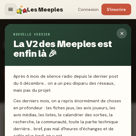
Les Meeples
Connexion
S'inscrire
✕
NOUVELLE VERSION
LA COMMUNAUTÉ CURATE
La V2 des Meeples est
Listes de la communauté
enfin là 🎉
Des classements assumés et des sélections de cœur, faits par
les joueurs. Crée la tienne, partage tes pépites.
Connecte-toi pour créer
Après 6 mois de silence radio depuis le dernier post
du 6 décembre… on a un peu disparu des réseaux,
mais pas du projet.
Populaires
Récentes
Ces derniers mois, on a repris énormément de choses
en profondeur : les fiches jeux, les avis joueurs, les
avis médias, les listes, le calendrier des sorties, la
CLASSÉE
recherche, la communauté, toute la partie technique
derrière… bref, pas mal d'heures d'échanges et de
cafés plus tard, on y est.