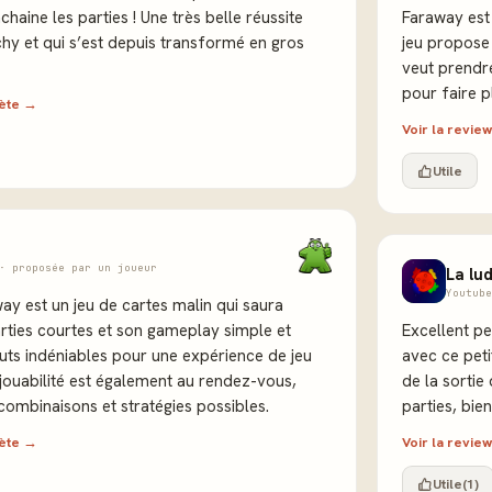
chaine les parties ! Une très belle réussite
Faraway est 
chy et qui s’est depuis transformé en gros
jeu propose 
veut prendr
pour faire p
lète →
Voir la revi
Utile
· proposée par un joueur
La lu
Youtube
way est un jeu de cartes malin qui saura
rties courtes et son gameplay simple et
Excellent pe
outs indéniables pour une expérience de jeu
avec ce peti
rejouabilité est également au rendez-vous,
de la sortie
combinaisons et stratégies possibles.
parties, bie
lète →
Voir la revi
Utile
(1)