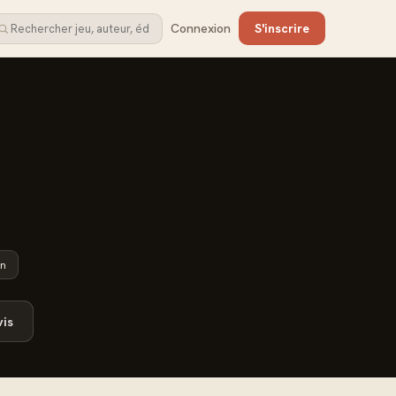
Connexion
S'inscrire
in
is