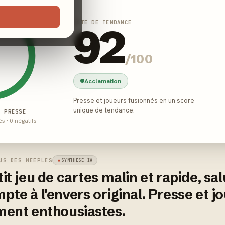
NOTE DE TENDANCE
92
/100
Acclamation
Presse et joueurs fusionnés en un score
unique de tendance.
E PRESSE
és · 0 négatifs
US DES MEEPLES
SYNTHÈSE IA
it jeu de cartes malin et rapide, sa
te à l'envers original. Presse et j
ment enthousiastes.