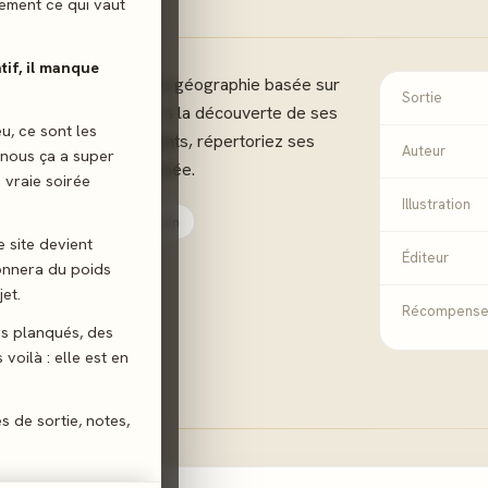
ilement ce qui vaut
atif, il manque
ur Alula, continent à la géographie basée sur
Sortie
s. Sillonnez ce monde à la découverte de ses
eu, ce sont les
 Rencontrez ses habitants, répertoriez ses
Auteur
 nous ça a super
un maximum de renommée.
 vraie soirée
Illustration
mmation
Gestion de Main
e site devient
Éditeur
donnera du poids
et.
Récompens
gs planqués, des
voilà : elle est en
es de sortie, notes,