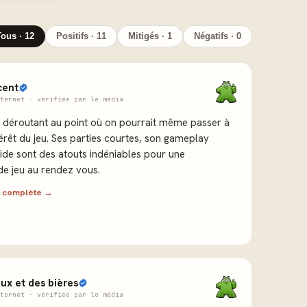
Tous · 12
Positifs · 11
Mitigés · 1
Négatifs · 0
cent
ternet · vérifiée par le média
t déroutant au point où on pourrait même passer à
térêt du jeu. Ses parties courtes, son gameplay
uide sont des atouts indéniables pour une
de jeu au rendez vous.
ew complète →
eux et des bières
ternet · vérifiée par le média