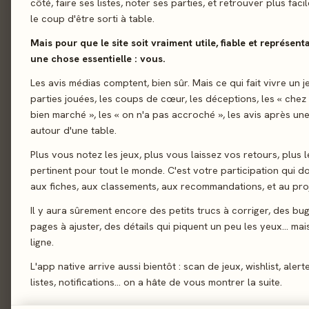
côté, faire ses listes, noter ses parties, et retrouver plus fac
le coup d'être sorti à table.
01 - LE JEU
Le jeu
01
Mais pour que le site soit vraiment utile, fiable et représent
Faraway : Bienvenue s
Le verdict
02
une chose essentielle : vous.
le rythme des saison
On en discute
Les avis médias comptent, bien sûr. Mais ce qui fait vivre un j
03
merveilles secrètes.
parties jouées, les coups de cœur, les déceptions, les « chez
La presse
secrets et obtenez 
04
bien marché », les « on n'a pas accroché », les avis après une
autour d'une table.
Les joueurs
05
Collection
Progra
Plus vous notez les jeux, plus vous laissez vos retours, plus l
Acheter
06
pertinent pour tout le monde. C'est votre participation qui 
Similaires
07
aux fiches, aux classements, aux recommandations, et au proj
Il y aura sûrement encore des petits trucs à corriger, des bu
pages à ajuster, des détails qui piquent un peu les yeux… mais 
ligne.
L'app native arrive aussi bientôt : scan de jeux, wishlist, alert
02 - LE VERDICT
listes, notifications… on a hâte de vous montrer la suite.