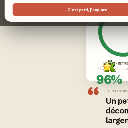
C'est parti, j'explore
MEEPLE-MÈTR
11 positifs · 1 mitig
96%
“
LE CONSENS
Un pet
décomp
large