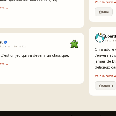
Voir la revi
lète →
Utile
Board
Site In
Jeu
fiée par le média
On a adoré c
. C'est un jeu qui va devenir un classique.
l’envers et 
jamais de bl
lète →
délicieux ca
Voir la revi
Utile
(1)