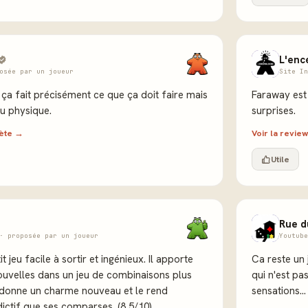
L'enc
osée par un joueur
Site In
ça fait précisément ce que ça doit faire mais
Faraway est 
eu physique.
surprises.
lète →
Voir la revi
Utile
Rue d
· proposée par un joueur
Youtube
 jeu facile à sortir et ingénieux. Il apporte
Ca reste un 
uvelles dans un jeu de combinaisons plus
qui n'est pa
i donne un charme nouveau et le rend
sensations...
ctif que ses comparses. (8,5/10)