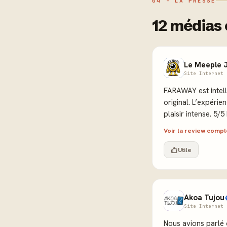
04 - LA PRESSE
12 médias 
Le Meeple 
Site Internet 
FARAWAY est intelli
original. L’expérie
plaisir
Voir la review comp
Utile
Akoa Tujou
Site Internet 
Nous avions parlé d