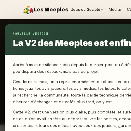
Les Meeples
Jeux de Société
Médias
C
NOUVELLE VERSION
Jeux
/
Faraway
La V2 des Meeples est enfin 
2023
·
CATCH
F
Après 6 mois de silence radio depuis le dernier post du 6 d
peu disparu des réseaux, mais pas du projet.
Ces derniers mois, on a repris énormément de choses en prof
2-6 joueurs
fiches jeux, les avis joueurs, les avis médias, les listes, le cal
la recherche, la communauté, toute la partie technique derri
d'heures d'échanges et de cafés plus tard, on y est.
J'ai jo
Cette V2, c'est une version plus claire, plus complète, et sur
de ce qu'on avait en tête au départ : suivre les sorties, décou
croiser les retours des médias avec ceux des joueurs, garde