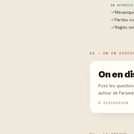
ON APPRÉCIE
Mécanique
Parties co
Règles sim
03 - ON EN DISCU
On en di
Pose tes question
autour de Farawa
0 DISCUSSION