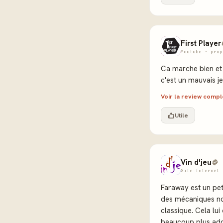
First Player
Youtube · prop
Ca marche bien et 
c'est un mauvais j
Voir la review comp
Utile
Vin d'jeu
Site Internet 
Faraway est un petit
des mécaniques no
classique. Cela lu
beaucoup plus addi