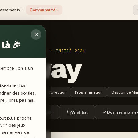
lassements
Communauté
✕
là 🎉
 UP GAMES
·
AS D'OR · INITIÉ 2024
araway
écembre… on a un
ondeur : les
10 ans+
20 min
Collection
Programmation
Gestion de Ma
endrier des sorties,
ère… bref, pas mal
ué
Envie de jouer
Wishlist
Donner mon av
tout plus proche
vrir des jeux,
r ses envies de