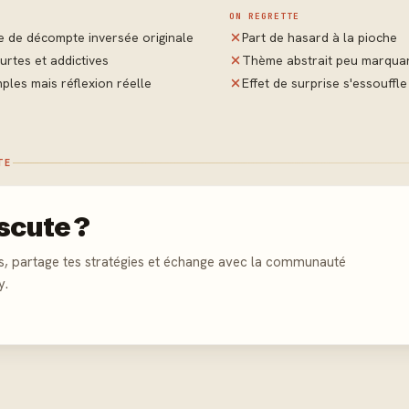
ON REGRETTE
 de décompte inversée originale
Part de hasard à la pioche
urtes et addictives
Thème abstrait peu marqua
ples mais réflexion réelle
Effet de surprise s'essouffle
TE
scute ?
s, partage tes stratégies et échange avec la communauté
y.