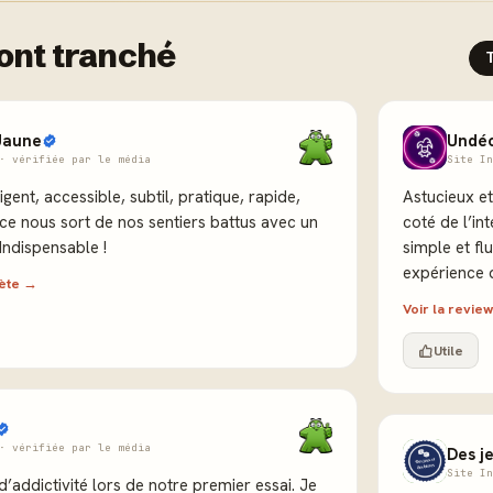
ont tranché
Jaune
Undé
· vérifiée par le média
Site In
gent, accessible, subtil, pratique, rapide,
Astucieux e
nce nous sort de nos sentiers battus avec un
coté de l’in
 intense. 5/5 Indispensable !
simple et fl
expérience 
lète →
Voir la revi
Utile
· vérifiée par le média
Des j
Site In
’addictivité lors de notre premier essai. Je