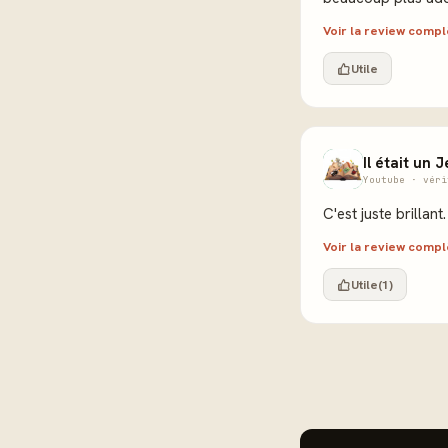
Voir la review comp
Utile
Il était un 
Youtube · véri
C'est juste brillant
Voir la review comp
Utile
(1)