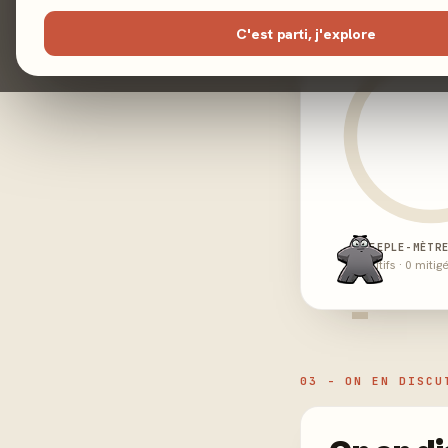
C'est parti, j'explore
MEEPLE-MÈTR
0 positifs · 0 mitig
-
03 - ON EN DISCU