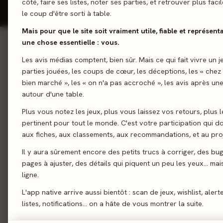
côté, faire ses listes, noter ses parties, et retrouver plus fac
le coup d'être sorti à table.
Mais pour que le site soit vraiment utile, fiable et représent
une chose essentielle : vous.
01 - LE JEU
Les avis médias comptent, bien sûr. Mais ce qui fait vivre un j
Le jeu
01
parties jouées, les coups de cœur, les déceptions, les « chez
Un an après la mort d
Le verdict
02
bien marché », les « on n'a pas accroché », les avis après une
son humour, de sa cha
autour d'une table.
On en discute
03
Vous incarnez un mem
Plus vous notez les jeux, plus vous laissez vos retours, plus l
La presse
pêche en solo avec e
04
pertinent pour tout le monde. C'est votre participation qui 
leçons correctement 
Les joueurs
05
aux fiches, aux classements, aux recommandations, et au proj
le lac !
Acheter
06
Il y aura sûrement encore des petits trucs à corriger, des bu
pages à ajuster, des détails qui piquent un peu les yeux… mais 
Mémoire
Gestion 
Similaires
07
ligne.
L'app native arrive aussi bientôt : scan de jeux, wishlist, alert
listes, notifications… on a hâte de vous montrer la suite.
02 - LE VERDICT