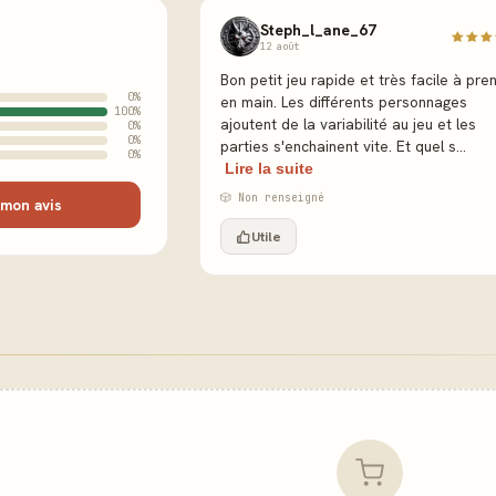
Steph_l_ane_67
12 août
Bon petit jeu rapide et très facile à pre
0%
en main. Les différents personnages
100%
ajoutent de la variabilité au jeu et les
0%
0%
parties s'enchainent vite. Et quel s...
0%
Lire la suite
🎲 Non renseigné
mon avis
Utile