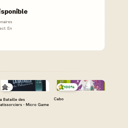
isponible
enaires
ect. En
100%
-
Cabo
a Bataille des
atissorciers - Micro Game