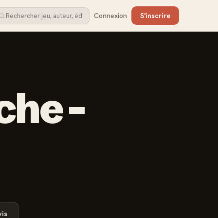
Connexion
S'inscrire
che -
is