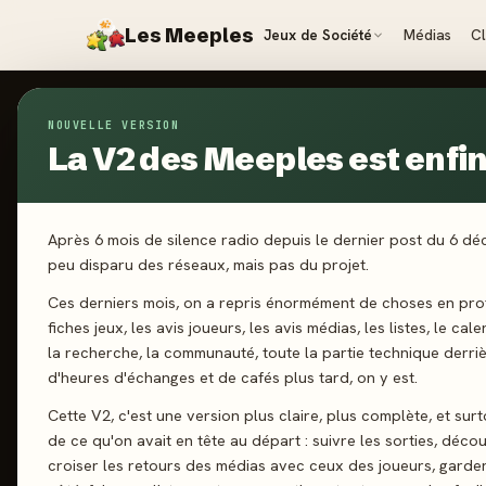
Les Meeples
Jeux de Société
Médias
C
NOUVELLE VERSION
Jeux
/
Leçons De Pêche - Micro Game
La V2 des Meeples est enfin 
2024
·
MATAG
Le
Après 6 mois de silence radio depuis le dernier post du 6 d
peu disparu des réseaux, mais pas du projet.
M
Ces derniers mois, on a repris énormément de choses en prof
fiches jeux, les avis joueurs, les avis médias, les listes, le cal
la recherche, la communauté, toute la partie technique derri
d'heures d'échanges et de cafés plus tard, on y est.
1 joueurs
Cette V2, c'est une version plus claire, plus complète, et sur
de ce qu'on avait en tête au départ : suivre les sorties, décou
croiser les retours des médias avec ceux des joueurs, garde
J'ai jo