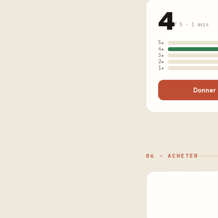
4
/ 5 · 1 avis
5★
4★
3★
2★
1★
Donner 
06 - ACHETER