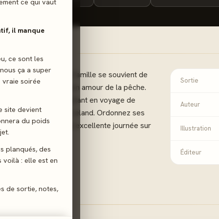
ilement ce qui vaut
atif, il manque
eu, ce sont les
 nous ça a super
e Leland Williams, sa famille se souvient de
 vraie soirée
Sortie
leur et, surtout, de son amour de la pêche.
bre de sa famille partant en voyage de
Auteur
e site devient
n tête, les leçons de Leland. Ordonnez ses
donnera du poids
et vous passerez une excellente journée sur
Illustration
et.
gs planqués, des
Éditeur
voilà : elle est en
de Main
es de sortie, notes,