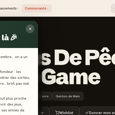
lassements
Communauté
✕
là 🎉
OT
çons De Pê
écembre… on a un
icro Game
ondeur : les
endrier des sorties,
ère… bref, pas mal
8 ans+
15 min
Mémoire
Gestion de Main
tout plus proche
vrir des jeux,
r ses envies de
ué
Envie de jouer
Wishlist
Donner mon av