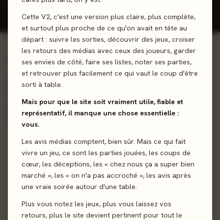
Donner mon avis
Cette V2, c'est une version plus claire, plus complète,
et surtout plus proche de ce qu'on avait en tête au
départ : suivre les sorties, découvrir des jeux, croiser
les retours des médias avec ceux des joueurs, garder
01 - LE JEU
ses envies de côté, faire ses listes, noter ses parties,
et retrouver plus facilement ce qui vaut le coup d'être
Dans Totemic, les esprits des animaux prennent vie entre
sorti à table.
vos mains et se disputent leur place dans le monde naturel.
Mais pour que le site soit vraiment utile, fiable et
En utilisant au mieux ses particularités, chaque animal
représentatif, il manque une chose essentielle :
tentera de prouver que c'est lui le plus puissant !
vous.
Les avis médias comptent, bien sûr. Mais ce qui fait
Draft
Mémoire
Gestion de Main
vivre un jeu, ce sont les parties jouées, les coups de
cœur, les déceptions, les « chez nous ça a super bien
marché », les « on n'a pas accroché », les avis après
Sortie
1 septembre 2023
une vraie soirée autour d'une table.
Auteur
Chris Hamm
Plus vous notez les jeux, plus vous laissez vos
retours, plus le site devient pertinent pour tout le