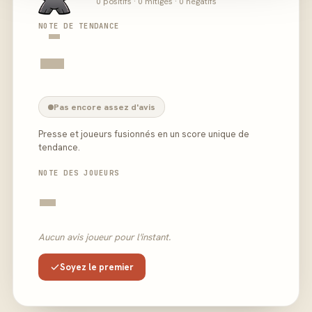
0 positifs · 0 mitigés · 0 négatifs
-
NOTE DE TENDANCE
-
Pas encore assez d'avis
Presse et joueurs fusionnés en un score unique de
tendance.
NOTE DES JOUEURS
-
Aucun avis joueur pour l'instant.
Soyez le premier