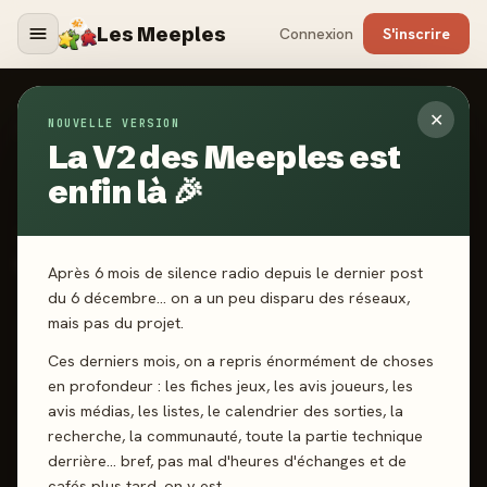
Les Meeples
Connexion
S'inscrire
✕
NOUVELLE VERSION
Jeux
/
Totemic - Micro Game
La V2 des Meeples est
enfin là 🎉
2023
·
MATAGOT
Totemic - Micro Game
Après 6 mois de silence radio depuis le dernier post
du 6 décembre… on a un peu disparu des réseaux,
mais pas du projet.
2 joueurs
8 ans+
20 min
Draft
Mémoire
Ces derniers mois, on a repris énormément de choses
Gestion de Main
en profondeur : les fiches jeux, les avis joueurs, les
avis médias, les listes, le calendrier des sorties, la
recherche, la communauté, toute la partie technique
J'ai joué
Envie de jouer
Wishlist
derrière… bref, pas mal d'heures d'échanges et de
cafés plus tard, on y est.