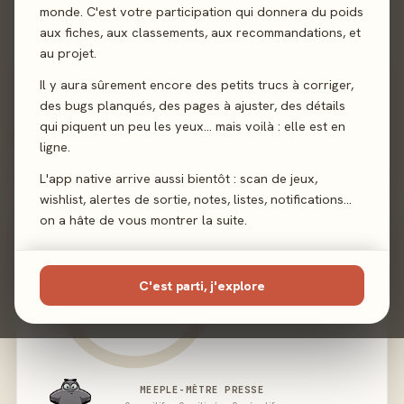
Illustration
Chris Byer
·
Yotoy
monde. C'est votre participation qui donnera du poids
aux fiches, aux classements, aux recommandations, et
au projet.
Éditeur
Matagot
Il y aura sûrement encore des petits trucs à corriger,
des bugs planqués, des pages à ajuster, des détails
qui piquent un peu les yeux… mais voilà : elle est en
02 - LE VERDICT
ligne.
L'app native arrive aussi bientôt : scan de jeux,
wishlist, alertes de sortie, notes, listes, notifications…
on a hâte de vous montrer la suite.
C'est parti, j'explore
MEEPLE-MÈTRE PRESSE