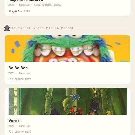
2024 · Famille · Avec Mathieu Bossu
2,4/5
12 avis
PAS ENCORE NOTÉS PAR LA PRESSE
Bo Bo Bon
2026 · Famille
Pas encore noté
Vorex
2023 · Famille
Pas encore noté