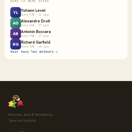
DANS LA MÊME VEINE
Yohann Levet
YL
Score 97% · 26 jeux
Alexandre Droit
AD
Score 96% · 17 jeux
Antonin Boccara
AB
Score 95% · 27 jeux
Richard Garfield
RG
Score 92% · 40 jeux
Voir tous les auteurs →
Reviews, Avis & Tendances
Jeux de Société