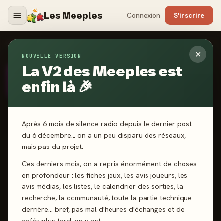
Les Meeples
Connexion
S'inscrire
AUTEURS
›
TIMOTHÉE DECROIX
✕
NOUVELLE VERSION
La V2 des Meeples est
AUTEUR
· DEPUIS 2025
TD
Timothée Decroix
enfin là 🎉
Après 6 mois de silence radio depuis le dernier post
du 6 décembre… on a un peu disparu des réseaux,
mais pas du projet.
SCORE CATALOGUE
-
Ces derniers mois, on a repris énormément de choses
en profondeur : les fiches jeux, les avis joueurs, les
avis médias, les listes, le calendrier des sorties, la
Pas encore noté · 2 jeux notés
recherche, la communauté, toute la partie technique
derrière… bref, pas mal d'heures d'échanges et de
cafés plus tard, on y est.