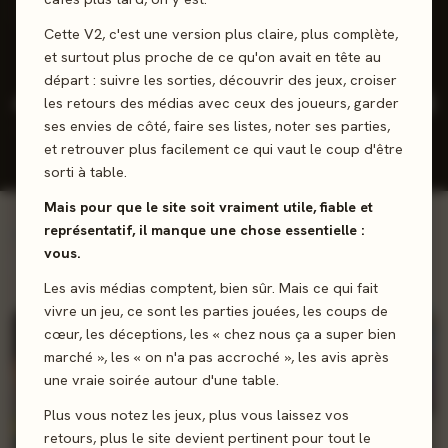
2 positifs
0 neutres
0 négatifs
Cette V2, c'est une version plus claire, plus complète,
et surtout plus proche de ce qu'on avait en tête au
départ : suivre les sorties, découvrir des jeux, croiser
4
10
2,4
2026
les retours des médias avec ceux des joueurs, garder
/5
ses envies de côté, faire ses listes, noter ses parties,
JEUX CONÇUS
REVIEWS
NOTE
DERNIÈRE
PRESSE
JOUEURS
SORTIE
et retrouver plus facilement ce qui vaut le coup d'être
MOY.
sorti à table.
Mais pour que le site soit vraiment utile, fiable et
représentatif, il manque une chose essentielle :
Voir la ludographie →
INCONTOURNABLES
vous.
Œuvres majeures
Les avis médias comptent, bien sûr. Mais ce qui fait
vivre un jeu, ce sont les parties jouées, les coups de
100%
cœur, les déceptions, les « chez nous ça a super bien
marché », les « on n'a pas accroché », les avis après
une vraie soirée autour d'une table.
Plus vous notez les jeux, plus vous laissez vos
retours, plus le site devient pertinent pour tout le