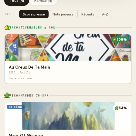
Tous (4)
Famille (4)
Score presse
Note joueurs
Récents
A-Z
TRIER :
INCONTOURNABLES ≥ 90%
100%
Au Creux De Ta Main
2020 · Famille
Pas encore noté
RECOMMANDÉS 70–89%
co-signé
83%
Maps Of Misterra