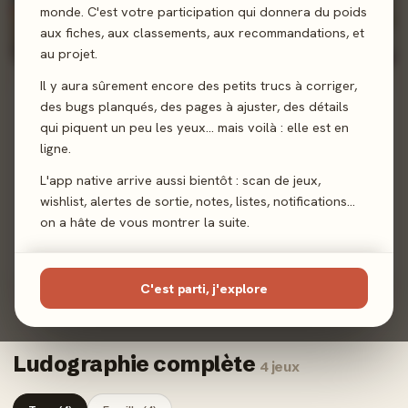
monde. C'est votre participation qui donnera du poids
2020 · FAMILLE · 2-8 J
Au Creux De Ta Main
aux fiches, aux classements, aux recommandations, et
au projet.
Il y aura sûrement encore des petits trucs à corriger,
des bugs planqués, des pages à ajuster, des détails
83%
qui piquent un peu les yeux… mais voilà : elle est en
ligne.
L'app native arrive aussi bientôt : scan de jeux,
wishlist, alertes de sortie, notes, listes, notifications…
2024 · FAMILLE · 1-4 J
on a hâte de vous montrer la suite.
Maps Of Misterra
2,4/5
· 12 avis joueurs
C'est parti, j'explore
Ludographie complète
4 jeux