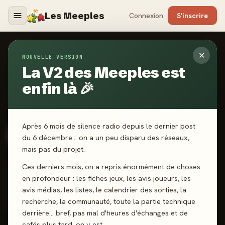
Les Meeples
Connexion
S'inscrire
✕
Caducee
NOUVELLE VERSION
La V2 des Meeples est
Membre depuis le 19 juillet 2024 · 2 ans
enfin là 🎉
0
abonné
0
abonnement
🎲
Niv. 2 · Néophyte du plateau
🥉
Ligue Bronze
180 XP → Joueur du dimanche
Après 6 mois de silence radio depuis le dernier post
du 6 décembre… on a un peu disparu des réseaux,
228
27
3,7★
#45
120
mais pas du projet.
JEUX JOUÉS
AVIS DONNÉS
MA MOYENNE
CLASSEMENT
POINTS
Ces derniers mois, on a repris énormément de choses
RANG MEEPLE-MÈTRE
en profondeur : les fiches jeux, les avis joueurs, les
Top 100
avis médias, les listes, le calendrier des sorties, la
recherche, la communauté, toute la partie technique
Top 5% communauté
derrière… bref, pas mal d'heures d'échanges et de
cafés plus tard, on y est.