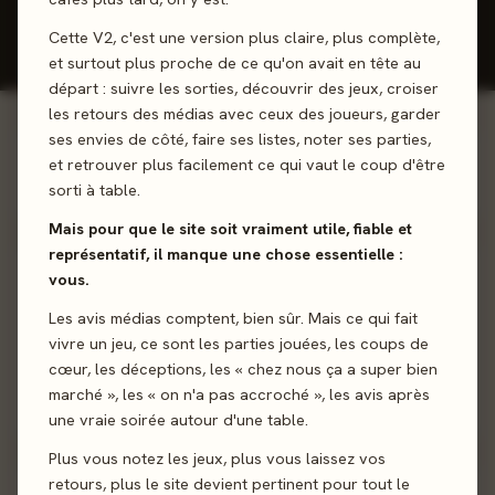
Cette V2, c'est une version plus claire, plus complète,
📋
Ma
Badges &
Statistiques
collection
objectifs
et surtout plus proche de ce qu'on avait en tête au
Listes
départ : suivre les sorties, découvrir des jeux, croiser
les retours des médias avec ceux des joueurs, garder
ses envies de côté, faire ses listes, noter ses parties,
0
0
jeux joués
avis donnés
et retrouver plus facilement ce qui vaut le coup d'être
ACTIVITÉ 30 JOURS
0 jour
sorti à table.
Série de connexion
Mais pour que le site soit vraiment utile, fiable et
représentatif, il manque une chose essentielle :
CLASSEMENT GÉNÉRAL
ACCORD AVEC LA PRESSE
vous.
#45
80%
Les avis médias comptent, bien sûr. Mais ce qui fait
/ 952
vivre un jeu, ce sont les parties jouées, les coups de
cœur, les déceptions, les « chez nous ça a super bien
Top
5%
de la communauté.
Tu notes
comme la presse
.
marché », les « on n'a pas accroché », les avis après
Classement d'après ton
nombre d'avis publiés
.
une vraie soirée autour d'une table.
Plus vous notez les jeux, plus vous laissez vos
retours, plus le site devient pertinent pour tout le
BADGES DÉBLOQUÉS