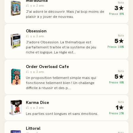
Marabunta
Note
il y a 2 ans
3★
J'ai adoré le découvrir. Mais j'ai bcp moins de
Presse 89%
plaisir à y jouer de nouveau.
Obsession
Note
il y a 2 ans
5★
J'adore Obsession. La thématique est
parfaitement traitée et le système de jeu
Presse 100%
riche et logique. La règle est...
Order Overload Cafe
Note
il y a 2 ans
5★
Un proposition tellement simple mais qui
fonctionne tellement bien ! Un challenge
Presse 88%
difficile à réussir et des p...
Karma Dice
Note
1★
il y a 2 ans
Les parties sont longues et sans émotions.
Presse 25%
Littoral