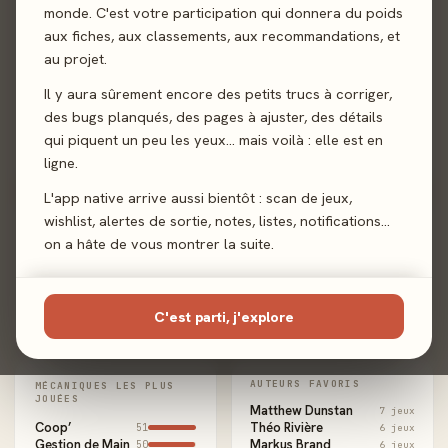
monde. C'est votre participation qui donnera du poids
👪
✍️
aux fiches, aux classements, aux recommandations, et
🧠
🧩
au projet.
Joueur familial
Joueur expert
Collectionneur
Fidèle à un
de mécaniques
auteur
Il y aura sûrement encore des petits trucs à corriger,
🖌️
des bugs planqués, des pages à ajuster, des détails
qui piquent un peu les yeux… mais voilà : elle est en
Fan d'un
illustrateur
ligne.
L'app native arrive aussi bientôt : scan de jeux,
wishlist, alertes de sortie, notes, listes, notifications…
JEUX JOUÉS PAR MOIS
on a hâte de vous montrer la suite.
C'est parti, j'explore
Sept.
Oct.
Déc.
AUTEURS FAVORIS
MÉCANIQUES LES PLUS
JOUÉES
Matthew Dunstan
7 jeux
Coop’
Théo Rivière
51
6 jeux
Gestion de Main
Markus Brand
50
6 jeux