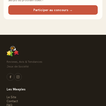
380 pts du prochain ticket !
Participer au concours →
Reviews, Avis & Tendances
Jeux de Société
Les Meeples
Le Site
Contact
FAQ