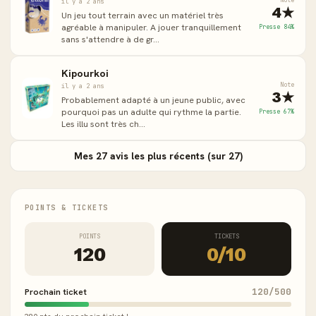
Note
il y a 2 ans
4★
Un jeu tout terrain avec un matériel très
agréable à manipuler. A jouer tranquillement
Presse 84%
sans s'attendre à de gr...
Kipourkoi
Note
il y a 2 ans
3★
Probablement adapté à un jeune public, avec
pourquoi pas un adulte qui rythme la partie.
Presse 67%
Les illu sont très ch...
Mes 27 avis les plus récents (sur 27)
POINTS & TICKETS
POINTS
TICKETS
120
0/10
Prochain ticket
120/500