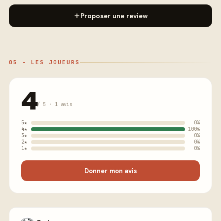
Proposer une review
05 - LES JOUEURS
4
/ 5 · 1 avis
5★
0%
4★
100%
3★
0%
2★
0%
1★
0%
Donner mon avis