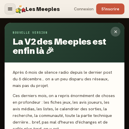
Les Meeples
Connexion
S'inscrire
✕
NOUVELLE VERSION
Jeux
/
Arkeis
La V2 des Meeples est
enfin là 🎉
2023
·
ANKAMA BOARDGAMES
Arkeis
Après 6 mois de silence radio depuis le dernier post
du 6 décembre… on a un peu disparu des réseaux,
mais pas du projet.
2-5 joueurs
12 ans+
60 min
Coop’
Exploration
Ces derniers mois, on a repris énormément de choses
en profondeur : les fiches jeux, les avis joueurs, les
J'ai joué
Envie de jouer
Wishlist
avis médias, les listes, le calendrier des sorties, la
recherche, la communauté, toute la partie technique
Donner mon avis
derrière… bref, pas mal d'heures d'échanges et de
cafés plus tard, on y est.