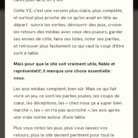
Cette V2, c'est une version plus claire, plus complète,
et surtout plus proche de ce qu'on avait en tête au
départ : suivre les sorties, découvrir des jeux, croiser
01 - LE JEU
les retours des médias avec ceux des joueurs, garder
ses envies de côté, faire ses listes, noter ses parties,
Plongez au cœur des mystères de la pyramide en
et retrouver plus facilement ce qui vaut le coup d'être
explorant ses ruines! Esquivez les pièges, combattez les
sorti à table.
monstres et découvrez la vérité sur un mystère oublié de
Mais pour que le site soit vraiment utile, fiable et
l'Histoire...
représentatif, il manque une chose essentielle :
vous.
Coop’
Exploration
Les avis médias comptent, bien sûr. Mais ce qui fait
vivre un jeu, ce sont les parties jouées, les coups de
Sortie
30 juin 2023
cœur, les déceptions, les « chez nous ça a super bien
marché », les « on n'a pas accroché », les avis après
Auteur
Antoine Bauza
·
Corentin Lebrat
·
Ludovic
une vraie soirée autour d'une table.
Maublanc
·
Théo Rivière
Plus vous notez les jeux, plus vous laissez vos
retours, plus le site devient pertinent pour tout le
Illustration
Aurore Folny