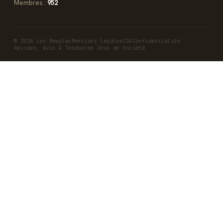
Membres :
952
© 2026 Les Meeples
Mentions légales
CGU
Confidentialité
Reviews, Avis & Tendances Jeux de Société