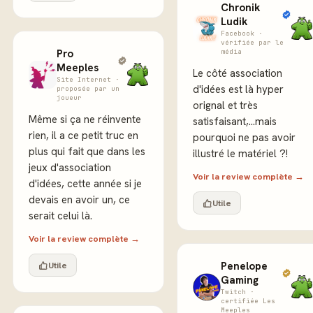
Chronik
Ludik
Facebook ·
vérifiée par le
Pro
média
Meeples
Le côté association
Site Internet ·
d'idées est là hyper
proposée par un
joueur
orignal et très
Même si ça ne réinvente
satisfaisant,...mais
rien, il a ce petit truc en
pourquoi ne pas avoir
plus qui fait que dans les
illustré le matériel ?!
jeux d'association
Voir la review complète →
d'idées, cette année si je
devais en avoir un, ce
Utile
serait celui là.
Voir la review complète →
Utile
Penelope
Gaming
Twitch ·
certifiée Les
Meeples