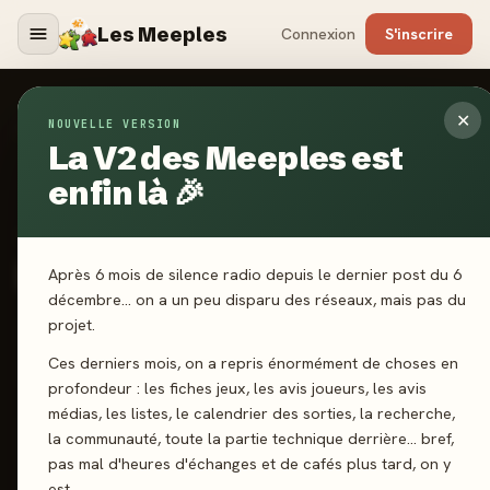
Les Meeples
Connexion
S'inscrire
✕
NOUVELLE VERSION
Jeux
/
Link City
La V2 des Meeples est
enfin là 🎉
2024
·
BANDJO!
Link City
Après 6 mois de silence radio depuis le dernier post du 6
décembre… on a un peu disparu des réseaux, mais pas du
projet.
2-6 joueurs
8 ans+
30 min
Pose de tuiles
Coop’
Ces derniers mois, on a repris énormément de choses en
Association d'idées
profondeur : les fiches jeux, les avis joueurs, les avis
médias, les listes, le calendrier des sorties, la recherche,
la communauté, toute la partie technique derrière… bref,
J'ai joué
Envie de jouer
Wishlist
pas mal d'heures d'échanges et de cafés plus tard, on y
est.