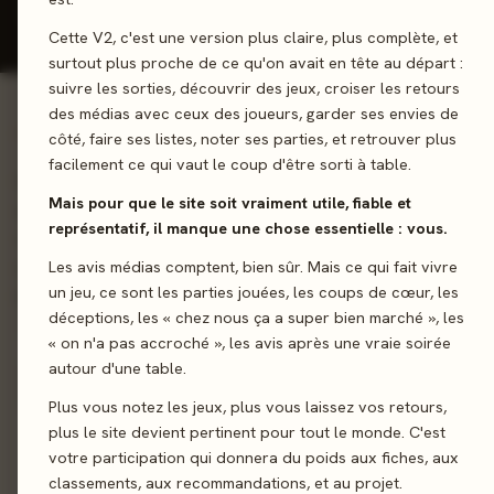
Donner mon avis
Cette V2, c'est une version plus claire, plus complète, et
surtout plus proche de ce qu'on avait en tête au départ :
suivre les sorties, découvrir des jeux, croiser les retours
des médias avec ceux des joueurs, garder ses envies de
01 - LE JEU
côté, faire ses listes, noter ses parties, et retrouver plus
facilement ce qui vaut le coup d'être sorti à table.
Bienvenue à Link City, où chacun crée sa propre ville par
Mais pour que le site soit vraiment utile, fiable et
associations d'idées. La Mairie souhaite agrandir sa ville ! Fere
représentatif, il manque une chose essentielle : vous.
vous les mêmes associations d'idée qu'elle, vous permettant 
connecter un maximum de lieux et réussir une ville unique et
Les avis médias comptent, bien sûr. Mais ce qui fait vivre
un jeu, ce sont les parties jouées, les coups de cœur, les
insolite?
déceptions, les « chez nous ça a super bien marché », les
« on n'a pas accroché », les avis après une vraie soirée
Pose de tuiles
Coop’
Association d'idées
autour d'une table.
Plus vous notez les jeux, plus vous laissez vos retours,
Sortie
7 juin 202
plus le site devient pertinent pour tout le monde. C'est
votre participation qui donnera du poids aux fiches, aux
Auteur
Émilien Alquie
classements, aux recommandations, et au projet.