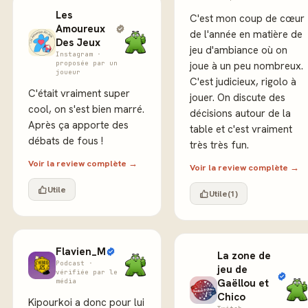
Les
C'est mon coup de cœur
Amoureux
de l'année en matière de
Des Jeux
jeu d'ambiance où on
Instagram ·
proposée par un
joue à un peu nombreux.
joueur
C'est judicieux, rigolo à
C'était vraiment super
jouer. On discute des
cool, on s'est bien marré.
décisions autour de la
Après ça apporte des
table et c'est vraiment
débats de fous !
très très fun.
Voir la review complète →
Voir la review complète →
Utile
Utile
(1)
Flavien_M
La zone de
Podcast ·
jeu de
vérifiée par le
média
Gaëllou et
Chico
Kipourkoi a donc pour lui