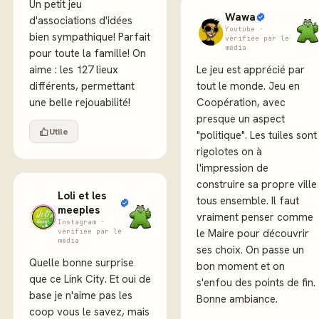
Un petit jeu
Wawa
d'associations d'idées
Youtube ·
bien sympathique! Parfait
vérifiée par le
média
pour toute la famille! On
aime : les 127 lieux
Le jeu est apprécié par
différents, permettant
tout le monde. Jeu en
une belle rejouabilité!
Coopération, avec
presque un aspect
Utile
"politique". Les tuiles sont
rigolotes on à
l'impression de
construire sa propre ville
Loli et les
tous ensemble. Il faut
meeples
vraiment penser comme
Instagram ·
vérifiée par le
le Maire pour découvrir
média
ses choix. On passe un
Quelle bonne surprise
bon moment et on
que ce Link City. Et oui de
s'enfou des points de fin.
base je n'aime pas les
Bonne ambiance.
coop vous le savez, mais