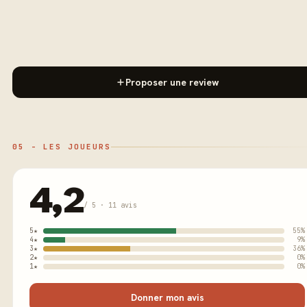
Proposer une review
05 - LES JOUEURS
4,2
/ 5 · 11 avis
5★
55%
4★
9%
3★
36%
2★
0%
1★
0%
Donner mon avis