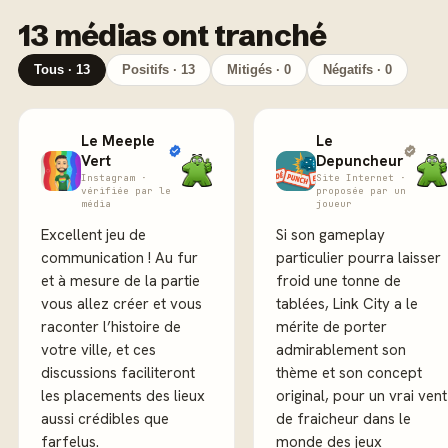
13 médias ont tranché
Tous · 13
Positifs · 13
Mitigés · 0
Négatifs · 0
Le Meeple
Le
Vert
Depuncheur
Instagram ·
Site Internet ·
vérifiée par le
proposée par un
média
joueur
Excellent jeu de
Si son gameplay
communication ! Au fur
particulier pourra laisser
et à mesure de la partie
froid une tonne de
vous allez créer et vous
tablées, Link City a le
raconter l’histoire de
mérite de porter
votre ville, et ces
admirablement son
discussions faciliteront
thème et son concept
les placements des lieux
original, pour un vrai vent
aussi crédibles que
de fraicheur dans le
farfelus.
monde des jeux