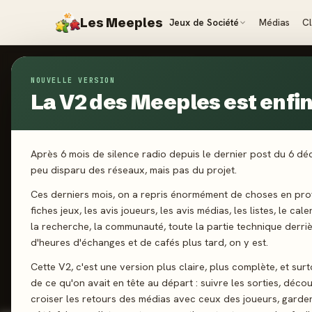
Les Meeples
Jeux de Société
Médias
C
ILLUSTRATEURS
›
LUIS FRANCISCO
NOUVELLE VERSION
La V2 des Meeples est enfin 
ILLUSTRATEUR
· DEPUIS 2023
Luis Franc
LF
Après 6 mois de silence radio depuis le dernier post du 6 d
peu disparu des réseaux, mais pas du projet.
Ces derniers mois, on a repris énormément de choses en prof
fiches jeux, les avis joueurs, les avis médias, les listes, le cal
la recherche, la communauté, toute la partie technique derri
d'heures d'échanges et de cafés plus tard, on y est.
5
0
Cette V2, c'est une version plus claire, plus complète, et sur
de ce qu'on avait en tête au départ : suivre les sorties, décou
JEUX CONÇUS
REVIEWS PR
croiser les retours des médias avec ceux des joueurs, garde