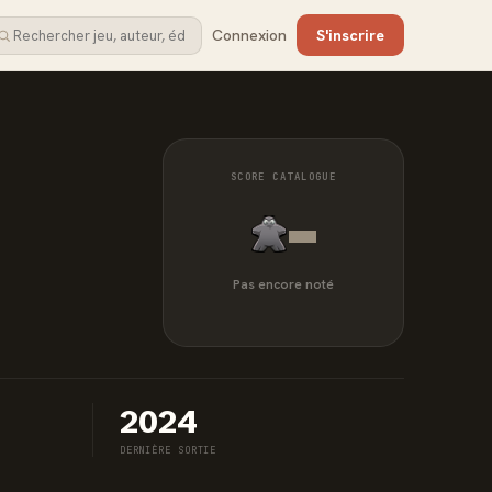
Connexion
S'inscrire
SCORE CATALOGUE
-
Pas encore noté
2024
DERNIÈRE SORTIE