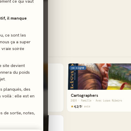
ilement ce qui vaut
atif, il manque
eu, ce sont les
 nous ça a super
 vraie soirée
e site devient
co-signé
donnera du poids
et.
gs planqués, des
 Nouvelle Edition
Cartographers
voilà : elle est en
rt · Avec Rafał Szyma
2020 · Famille · Avec Lucas Ribeiro
noté
4,2/5
9 avis
es de sortie, notes,