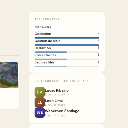
ADN CRÉATEUR
MÉCANIQUES
Collection
2
Gestion de Main
2
Déduction
1
Rôles Cachés
1
Jeu de rôles
1
CO-ILLUSTRATEURS FRÉQUENTS
Lucas Ribeiro
LR
1 jeu co-signé
Leon Lima
LL
1 jeu co-signé
Weberson Santiago
WS
1 jeu co-signé