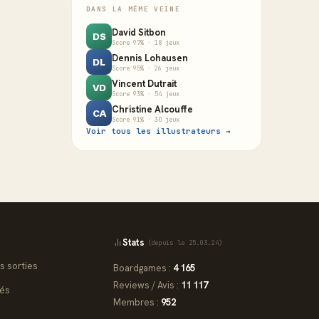
DANS LA MÊME VEINE
David Sitbon
DS
Score 97% · 18 jeux
Dennis Lohausen
DL
Score 95% · 26 jeux
Vincent Dutrait
VD
Score 93% · 54 jeux
Christine Alcouffe
CA
Score 91% · 30 jeux
Voir tous les illustrateurs →
Stats
(depuis le 25.03.24)
s sorties
Boardgames :
4 165
Reviews / Avis :
11 117
iés
Membres :
952