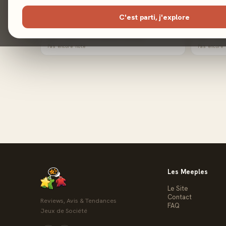
C'est parti, j'explore
Lofoten
Roll Play
2022 · Expert · Avec Weberson Santiago
2019 · Expe
Pas encore noté
Pas encore 
Les Meeples
Le Site
Contact
Reviews, Avis & Tendances
FAQ
Jeux de Société