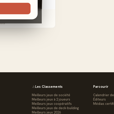
er
rt · Avec John Ariosa
noté
Les Classements
Parcourir
Meilleurs jeux de société
Calendrier de
Meilleurs jeux à 2 joueurs
Éditeurs
Meilleurs jeux coopératifs
Médias certif
Meilleurs jeux de deck-building
Meilleurs jeux 2026