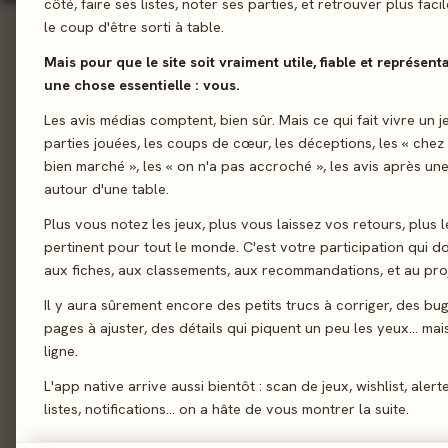
côté, faire ses listes, noter ses parties, et retrouver plus fac
le coup d'être sorti à table.
Ludographie complète
5 jeux
Mais pour que le site soit vraiment utile, fiable et représent
une chose essentielle : vous.
Tous (5)
Expert (4)
Famille (1)
Les avis médias comptent, bien sûr. Mais ce qui fait vivre un j
parties jouées, les coups de cœur, les déceptions, les « chez
Score presse
Note joueurs
Récents
A-Z
TRIER :
bien marché », les « on n'a pas accroché », les avis après une
autour d'une table.
PAS ENCORE NOTÉS PAR LA PRESSE
Plus vous notez les jeux, plus vous laissez vos retours, plus l
co-signé
co-signé
pertinent pour tout le monde. C'est votre participation qui 
aux fiches, aux classements, aux recommandations, et au proj
Il y aura sûrement encore des petits trucs à corriger, des bu
Aiyé
Avalon –
pages à ajuster, des détails qui piquent un peu les yeux… mais 
2023 · Expert · Avec Leon Lima
2024 · Expe
ligne.
Pas encore noté
Pas encore 
L'app native arrive aussi bientôt : scan de jeux, wishlist, alert
listes, notifications… on a hâte de vous montrer la suite.
co-signé
co-signé