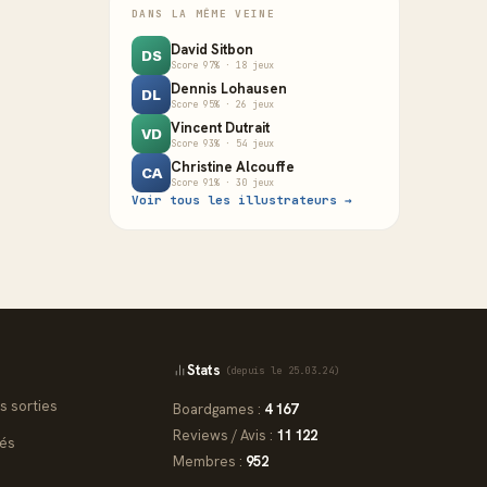
DANS LA MÊME VEINE
David Sitbon
DS
Score 97% · 18 jeux
Dennis Lohausen
DL
Score 95% · 26 jeux
Vincent Dutrait
VD
Score 93% · 54 jeux
Christine Alcouffe
CA
Score 91% · 30 jeux
Voir tous les illustrateurs →
Stats
(depuis le 25.03.24)
s sorties
Boardgames :
4 167
Reviews / Avis :
11 122
iés
Membres :
952