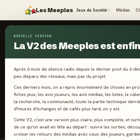
Les Meeples
Jeux de Société
Médias
C
ILLUSTRATEURS
›
NOBORU HOTTA
NOUVELLE VERSION
La V2 des Meeples est enfin 
ILLUSTRATEUR
· DEPUIS 2023
Noboru Ho
NH
Après 6 mois de silence radio depuis le dernier post du 6 d
peu disparu des réseaux, mais pas du projet.
Ces derniers mois, on a repris énormément de choses en prof
fiches jeux, les avis joueurs, les avis médias, les listes, le cal
la recherche, la communauté, toute la partie technique derri
d'heures d'échanges et de cafés plus tard, on y est.
5
0
Cette V2, c'est une version plus claire, plus complète, et sur
de ce qu'on avait en tête au départ : suivre les sorties, décou
JEUX CONÇUS
REVIEWS PR
croiser les retours des médias avec ceux des joueurs, garde