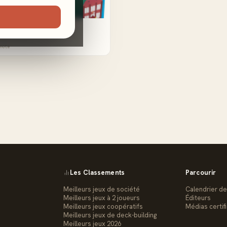
es Marina
lle
noté
Les Classements
Parcourir
Meilleurs jeux de société
Calendrier de
Meilleurs jeux à 2 joueurs
Éditeurs
Meilleurs jeux coopératifs
Médias certif
Meilleurs jeux de deck-building
Meilleurs jeux 2026