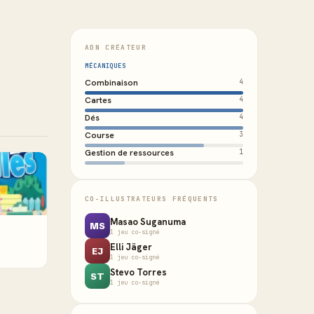
ADN CRÉATEUR
MÉCANIQUES
Combinaison
4
Cartes
4
Dés
4
Course
3
Gestion de ressources
1
CO-ILLUSTRATEURS FRÉQUENTS
Masao Suganuma
MS
1 jeu co-signé
Elli Jäger
EJ
1 jeu co-signé
Stevo Torres
ST
1 jeu co-signé