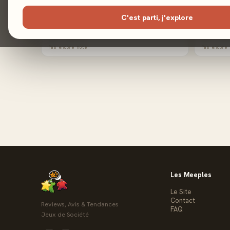
C'est parti, j'explore
Minivilles - Green Valley
Minivill
2015 · Famille
2014 · Fami
Pas encore noté
Pas encore 
Les Meeples
Le Site
Contact
Reviews, Avis & Tendances
FAQ
Jeux de Société