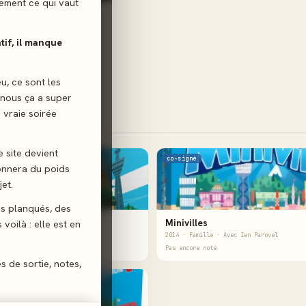
ilement ce qui vaut
atif, il manque
eu, ce sont les
 nous ça a super
 vraie soirée
e site devient
co-signé
donnera du poids
et.
gs planqués, des
oro Legacy
Minivilles
voilà : elle est en
lle · Avec Stevo Torres
2014 · Famille · Avec Ian Parovel
noté
Pas encore noté
es de sortie, notes,