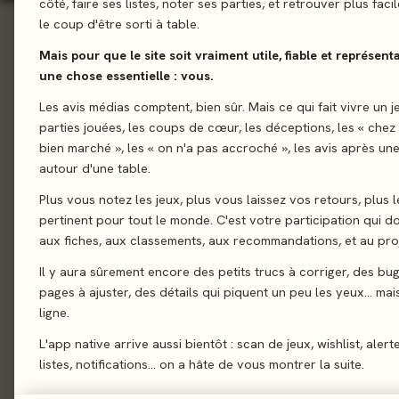
côté, faire ses listes, noter ses parties, et retrouver plus fac
le coup d'être sorti à table.
Ludographie complète
5 jeux
Mais pour que le site soit vraiment utile, fiable et représent
une chose essentielle : vous.
Tous (5)
Famille (5)
Les avis médias comptent, bien sûr. Mais ce qui fait vivre un j
parties jouées, les coups de cœur, les déceptions, les « chez
Score presse
Note joueurs
Récents
A-Z
TRIER :
bien marché », les « on n'a pas accroché », les avis après une
autour d'une table.
PAS ENCORE NOTÉS PAR LA PRESSE
Plus vous notez les jeux, plus vous laissez vos retours, plus l
co-signé
co-signé
pertinent pour tout le monde. C'est votre participation qui 
aux fiches, aux classements, aux recommandations, et au proj
Il y aura sûrement encore des petits trucs à corriger, des bu
Machi Koro 2
Machi K
pages à ajuster, des détails qui piquent un peu les yeux… mais 
2024 · Famille · Avec Masao Suganuma
2020 · Fami
ligne.
3,0/5
Pas encore 
1 avis
L'app native arrive aussi bientôt : scan de jeux, wishlist, alert
listes, notifications… on a hâte de vous montrer la suite.