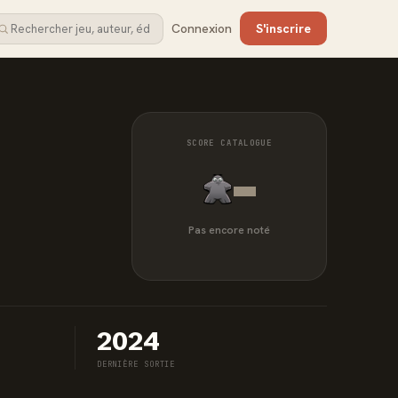
Connexion
S'inscrire
SCORE CATALOGUE
-
Pas encore noté
2024
DERNIÈRE SORTIE