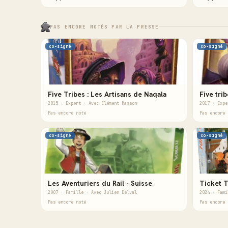
PAS ENCORE NOTÉS PAR LA PRESSE
co-signé
co-signé
Five Tribes : Les Artisans de Naqala
Five trib
2015 · Expert · Avec Clément Masson
2017 · Expe
Pas encore noté
Pas encore 
co-signé
co-signé
Les Aventuriers du Rail - Suisse
Ticket T
2007 · Famille · Avec Julien Delval
2024 · Fami
Pas encore noté
Pas encore 