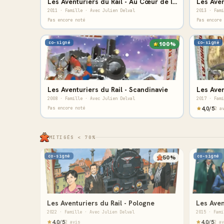
Les Aventuriers du Rail - Au Cœur de l'Afrique
Les Aven
2011 · Famille · Avec Julien Delval
2013 · Fami
Pas encore noté
Pas encore 
co-signé
co-signé
100%
Les Aventuriers du Rail - Scandinavie
Les Aven
2008 · Famille · Avec Julien Delval
2017 · Fami
Pas encore noté
4,0/5
2 a
MITIGÉS < 70%
co-signé
co-signé
50%
Les Aventuriers du Rail - Pologne
2022 · Famille · Avec Julien Delval
2015 · Fami
4,0/5
4,0/5
2 avis
2 av