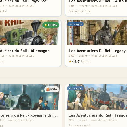
turiers du Rail - Pays-Bas
lle · Avec Julien Delval
2016 · Expert · Avec Julien Delval
noté
Pas encore noté
co-signé
100%
turiers du Rail - Allemagne
lle · Avec Julien Delval
2023 · Expert · Avec Julien Delval
4,5/5
vis
17 avis
co-signé
50%
Les Aventuriers du Rail - Royaume Uni / Pennsylvanie
lle · Avec Julien Delval
2017 · Expert · Avec Julien Delval
Pas encore noté
is