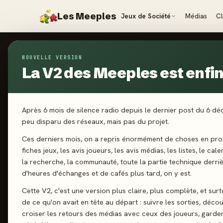
Les Meeples
Jeux de Société
Médias
C
ILLUSTRATEURS
›
CYRILLE DAUJEAN
NOUVELLE VERSION
La V2 des Meeples est enfin 
ILLUSTRATEUR
· DEPUIS 2019
Cyrille Da
CD
Après 6 mois de silence radio depuis le dernier post du 6 d
peu disparu des réseaux, mais pas du projet.
Ces derniers mois, on a repris énormément de choses en prof
fiches jeux, les avis joueurs, les avis médias, les listes, le cal
la recherche, la communauté, toute la partie technique derri
d'heures d'échanges et de cafés plus tard, on y est.
Cette V2, c'est une version plus claire, plus complète, et sur
de ce qu'on avait en tête au départ : suivre les sorties, décou
17
18
croiser les retours des médias avec ceux des joueurs, garde
JEUX CONÇUS
REVIEWS PR