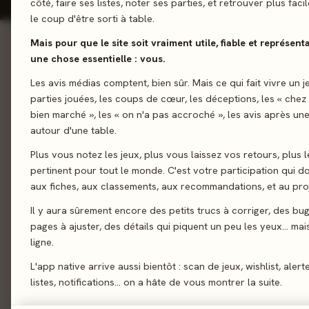
côté, faire ses listes, noter ses parties, et retrouver plus fac
le coup d'être sorti à table.
Mais pour que le site soit vraiment utile, fiable et représent
INCONTOURNABLES
une chose essentielle : vous.
Œuvres majeures
Les avis médias comptent, bien sûr. Mais ce qui fait vivre un j
parties jouées, les coups de cœur, les déceptions, les « chez
bien marché », les « on n'a pas accroché », les avis après une
100%
autour d'une table.
Plus vous notez les jeux, plus vous laissez vos retours, plus l
pertinent pour tout le monde. C'est votre participation qui 
2019 · FAMILLE · 2-5 J
aux fiches, aux classements, aux recommandations, et au proj
Les Aventuriers du Rail -
Japon / Italie
Il y aura sûrement encore des petits trucs à corriger, des bu
pages à ajuster, des détails qui piquent un peu les yeux… mais 
4,0/5
· 2 avis joueurs
ligne.
L'app native arrive aussi bientôt : scan de jeux, wishlist, alert
listes, notifications… on a hâte de vous montrer la suite.