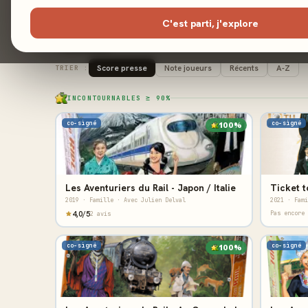
Ludographie complète
17 jeux
C'est parti, j'explore
Tous (17)
Expert (5)
Famille (12)
Score presse
Note joueurs
Récents
A-Z
TRIER :
INCONTOURNABLES ≥ 90%
co-signé
co-signé
100%
Les Aventuriers du Rail - Japon / Italie
2019 · Famille · Avec Julien Delval
2021 · Fami
4,0/5
Pas encore 
2 avis
co-signé
co-signé
100%