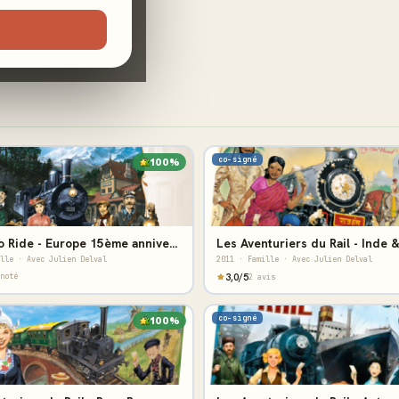
co-signé
100%
Ticket to Ride - Europe 15ème anniversaire
Les Aventuriers du Rail - Inde 
lle · Avec Julien Delval
2011 · Famille · Avec Julien Delval
noté
3,0/5
2 avis
co-signé
100%