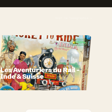
Voir la ludographie →
100%
2011 · FAMILLE · 2-4 J
Les Aventuriers du Rail -
Inde & Suisse
3,0/5
· 2 avis joueurs