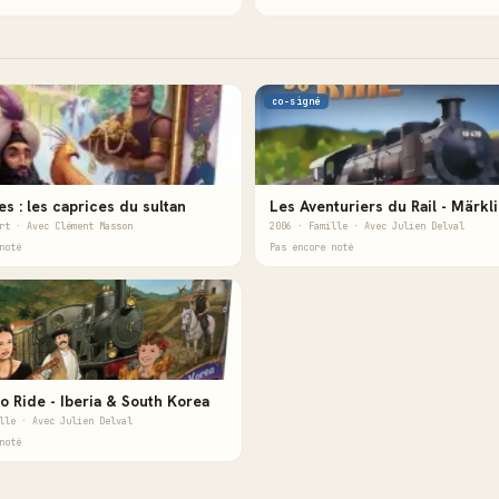
co-signé
es : les caprices du sultan
Les Aventuriers du Rail - Märkl
rt · Avec Clément Masson
2006 · Famille · Avec Julien Delval
noté
Pas encore noté
o Ride - Iberia & South Korea
lle · Avec Julien Delval
noté