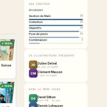
ADN CRÉATEUR
MÉCANIQUES
Gestion de Main
15
Collection
15
Objectifs
14
Pose de pions
14
Combinaison
3
100%
CO-ILLUSTRATEURS FRÉQUENTS
Julien Delval
JD
& Suisse
15 jeux co-signés
Clément Masson
CM
2 jeux co-signés
100%
DANS LA MÊME VEINE
David Sitbon
DS
Score 97% · 18 jeux
Dennis Lohausen