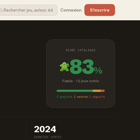
Connexion
S'inscrire
SCORE CATALOGUE
83
%
Fiable · 12 jeux notés
9 positifs
2 neutres
1 négatifs
2024
DERNIÈRE SORTIE