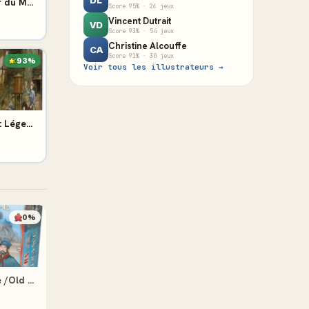
DL
Les Aventuriers du Rail - Autour du Monde
Score 95% · 26 jeux
Vincent Dutrait
VD
Score 93% · 54 jeux
Christine Alcouffe
CA
Score 91% · 30 jeux
93%
Voir tous les illustrateurs →
Les Aventuriers Du Rail Legacy : Légendes De L’Ouest
0%
Les Aventuriers du Rail - France /Old West