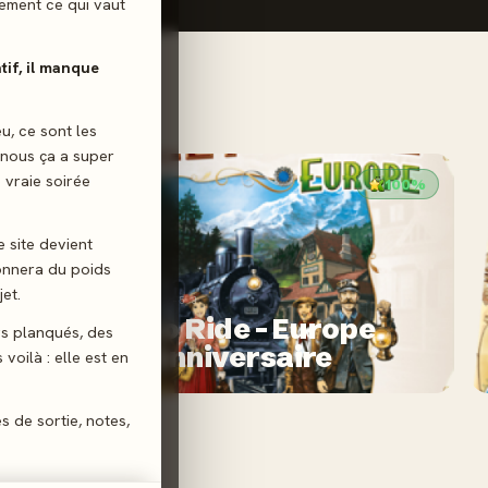
ilement ce qui vaut
atif, il manque
eu, ce sont les
 nous ça a super
 vraie soirée
100%
e site devient
donnera du poids
et.
2021 · FAMILLE · 2-5 J
Ticket to Ride - Europe
gs planqués, des
15ème anniversaire
voilà : elle est en
es de sortie, notes,