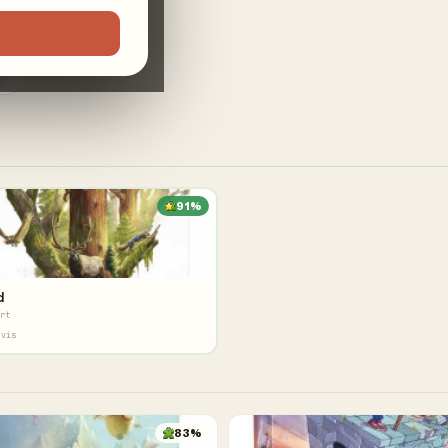
2)
91%
d
rt
avis
83%