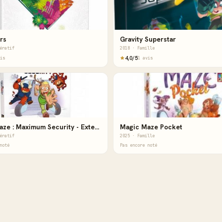
rs
Gravity Superstar
ératif
2018 · Famille
4,0/5
is
1 avis
Magic Maze : Maximum Security - Extension
Magic Maze Pocket
ératif
2025 · Famille
noté
Pas encore noté