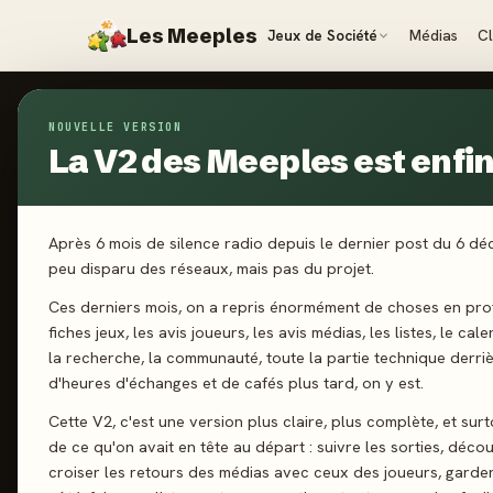
Les Meeples
Jeux de Société
Médias
C
ÉDITEURS
›
SIT DOWN!
NOUVELLE VERSION
La V2 des Meeples est enfin 
ÉDITEUR CERTIFIÉ
· FRANCE · DEPUIS 2011
Sit Down!
Après 6 mois de silence radio depuis le dernier post du 6 d
Sit Down! propose des jeux accessibles et inventifs, de
peu disparu des réseaux, mais pas du projet.
de tuiles au coopératif, avec des titres comme Magic M
Ces derniers mois, on a repris énormément de choses en prof
Redwood. Une ligne éditoriale variée qui mêle conviviali
fiches jeux, les avis joueurs, les avis médias, les listes, le cal
originalité pour petits et grands.
la recherche, la communauté, toute la partie technique derri
d'heures d'échanges et de cafés plus tard, on y est.
Site officiel
Twitter
Facebook
Instagram
You
Cette V2, c'est une version plus claire, plus complète, et sur
de ce qu'on avait en tête au départ : suivre les sorties, décou
croiser les retours des médias avec ceux des joueurs, garde
15
46