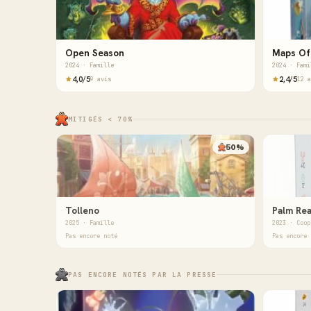
Open Season
Maps Of
2024 · Famille
2024 · Fami
4,0/5
2,4/5
9 avis
12 a
MITIGÉS < 70%
50%
Tolleno
Palm Re
2025 · Famille
2023 · Coop
Pas encore noté
Pas encore 
PAS ENCORE NOTÉS PAR LA PRESSE