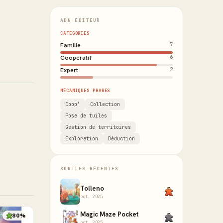
ADN ÉDITEUR
CATÉGORIES
Famille
7
Coopératif
6
Expert
2
MÉCANIQUES PHARES
Coop’
Collection
Pose de tuiles
Gestion de territoires
Exploration
Déduction
SORTIES RÉCENTES
Tolleno
oct. 2025
Magic Maze Pocket
80%
oct. 2025