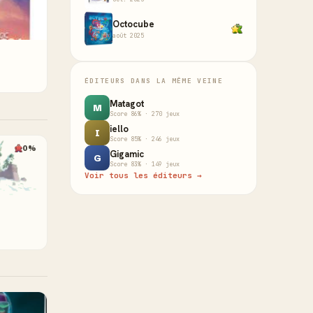
Octocube
août 2025
ÉDITEURS DANS LA MÊME VEINE
Matagot
M
Score 86% · 270 jeux
iello
I
Score 85% · 246 jeux
0%
Gigamic
G
Score 83% · 149 jeux
Voir tous les éditeurs →