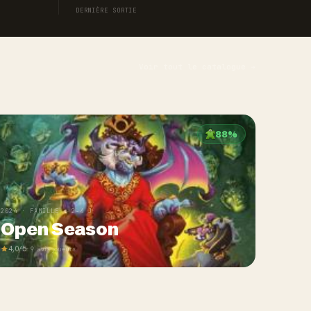
DERNIÈRE SORTIE
Voir tout le catalogue →
88%
2024 · FAMILLE · 2-4 J
Open Season
4,0/5
· 9 avis joueurs