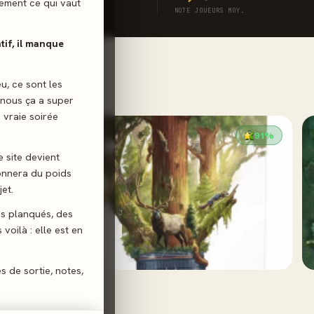
ilement ce qui vaut
ESSE
NOTE JOUEURS MOY.
atif, il manque
eu, ce sont les
 nous ça a super
 vraie soirée
91%
e site devient
donnera du poids
et.
gs planqués, des
2024 · EXPERT · 1-4 J
Redwood
voilà : elle est en
3,5/5
· 19 avis joueurs
es de sortie, notes,