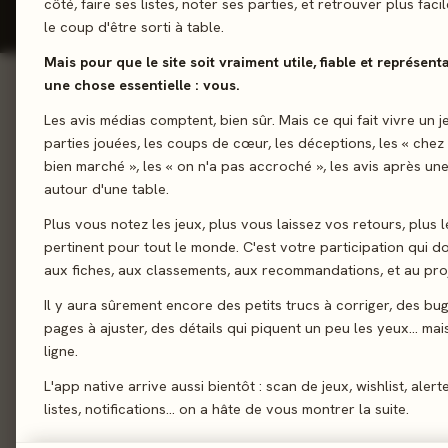
côté, faire ses listes, noter ses parties, et retrouver plus fac
JEUX RÉFÉRENCÉS
REVIEWS PR
le coup d'être sorti à table.
Mais pour que le site soit vraiment utile, fiable et représent
une chose essentielle : vous.
INCONTOURNABLES
Jeux signature
Les avis médias comptent, bien sûr. Mais ce qui fait vivre un j
parties jouées, les coups de cœur, les déceptions, les « chez
bien marché », les « on n'a pas accroché », les avis après une
autour d'une table.
100%
Plus vous notez les jeux, plus vous laissez vos retours, plus l
pertinent pour tout le monde. C'est votre participation qui 
aux fiches, aux classements, aux recommandations, et au proj
Il y aura sûrement encore des petits trucs à corriger, des bu
2025 · FAMILLE · 2-4 J
Octocube
pages à ajuster, des détails qui piquent un peu les yeux… mais 
ligne.
2,0/5
· 4 avis joueurs
L'app native arrive aussi bientôt : scan de jeux, wishlist, alert
listes, notifications… on a hâte de vous montrer la suite.