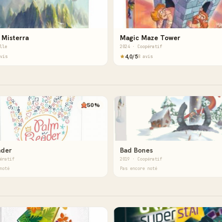
 Misterra
Magic Maze Tower
lle
2024 · Coopératif
4,0/5
vis
8 avis
50%
ader
Bad Bones
ératif
2019 · Coopératif
noté
Pas encore noté