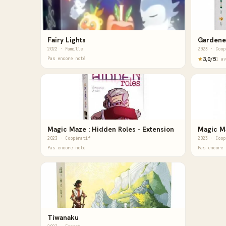
Fairy Lights
Gardene
2022 · Famille
2023 · Coop
Pas encore noté
3,0/5
1 av
Magic Maze : Hidden Roles - Extension
2023 · Coopératif
2023 · Coop
Pas encore noté
Pas encore 
Tiwanaku