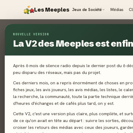
Les Meeples
Jeux de Société
Médias
C
Contact
NOUVELLE VERSION
La V2 des Meeples est enfin 
ACCUEIL
CONTACT
Un jeu non référencé ? Un 
Après 6 mois de silence radio depuis le dernier post du 6 d
répondrons dans les plus bre
peu disparu des réseaux, mais pas du projet.
Ces derniers mois, on a repris énormément de choses en prof
fiches jeux, les avis joueurs, les avis médias, les listes, le cal
la recherche, la communauté, toute la partie technique derri
d'heures d'échanges et de cafés plus tard, on y est.
Cette V2, c'est une version plus claire, plus complète, et sur
de ce qu'on avait en tête au départ : suivre les sorties, décou
croiser les retours des médias avec ceux des joueurs, garde