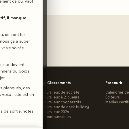
ilement ce qui vaut
atif, il manque
eu, ce sont les
 nous ça a super
 vraie soirée
e site devient
donnera du poids
et.
Les Classements
Parcourir
gs planqués, des
Meilleurs jeux de société
Calendrier de
voilà : elle est en
Meilleurs jeux à 2 joueurs
Éditeurs
Meilleurs jeux coopératifs
Médias certif
Meilleurs jeux de deck-building
es de sortie, notes,
Meilleurs jeux 2026
Les Incontournables