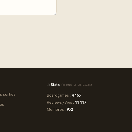
Stats
(depuis le 25.03.24)
s sorties
Boardgames :
4 165
Reviews / Avis :
11 117
iés
Membres :
952