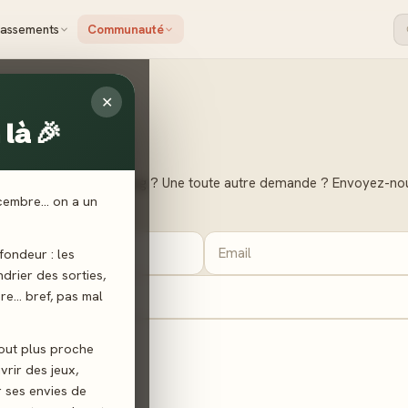
lassements
Communauté
✕
là 🎉
média manquant ? Un bug ? Une toute autre demande ? Envoyez-nou
écembre… on a un
fs délais.
ondeur : les
endrier des sorties,
ère… bref, pas mal
tout plus proche
vrir des jeux,
r ses envies de