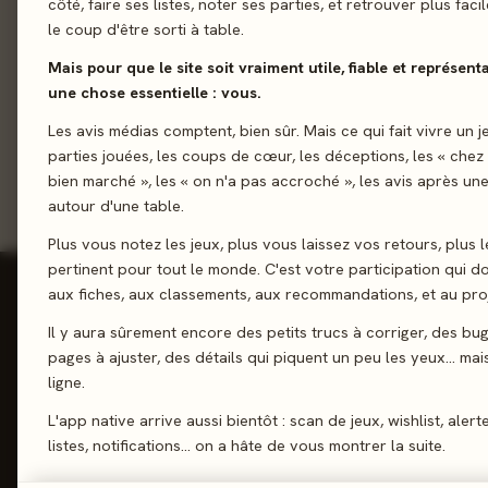
côté, faire ses listes, noter ses parties, et retrouver plus fac
le coup d'être sorti à table.
Mais pour que le site soit vraiment utile, fiable et représent
Envoyer
une chose essentielle : vous.
Les avis médias comptent, bien sûr. Mais ce qui fait vivre un j
parties jouées, les coups de cœur, les déceptions, les « chez
bien marché », les « on n'a pas accroché », les avis après une
autour d'une table.
Plus vous notez les jeux, plus vous laissez vos retours, plus l
pertinent pour tout le monde. C'est votre participation qui 
aux fiches, aux classements, aux recommandations, et au proj
Les Meeples
Il y aura sûrement encore des petits trucs à corriger, des bu
Le Site
pages à ajuster, des détails qui piquent un peu les yeux… mais 
Contact
Reviews, Avis & Tendances
ligne.
FAQ
Jeux de Société
L'app native arrive aussi bientôt : scan de jeux, wishlist, alert
listes, notifications… on a hâte de vous montrer la suite.