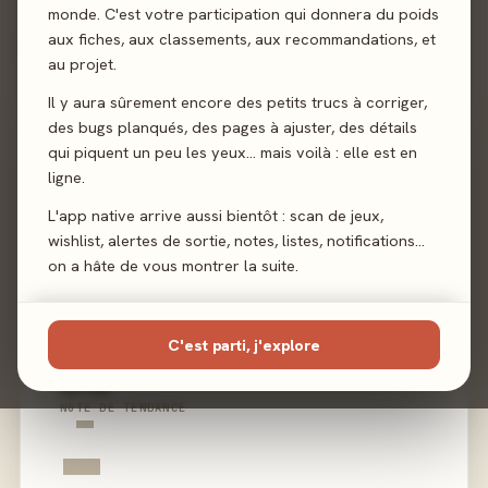
monde. C'est votre participation qui donnera du poids
aux fiches, aux classements, aux recommandations, et
02 - LE VERDICT
au projet.
Il y aura sûrement encore des petits trucs à corriger,
des bugs planqués, des pages à ajuster, des détails
qui piquent un peu les yeux… mais voilà : elle est en
ligne.
L'app native arrive aussi bientôt : scan de jeux,
wishlist, alertes de sortie, notes, listes, notifications…
on a hâte de vous montrer la suite.
C'est parti, j'explore
MEEPLE-MÈTRE PRESSE
0 positifs · 0 mitigés · 0 négatifs
-
NOTE DE TENDANCE
-