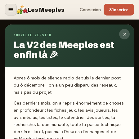
Les Meeples
Connexion
S'inscrire
✕
NOUVELLE VERSION
Jeux
/
Tales of Kunugi
La V2 des Meeples est
enfin là 🎉
2025
·
WILSON JEUX
Tales of Kunugi
Après 6 mois de silence radio depuis le dernier post
du 6 décembre… on a un peu disparu des réseaux,
mais pas du projet.
1-4 joueurs
8 ans+
45 min
Coop’
Construction
Ces derniers mois, on a repris énormément de choses
en profondeur : les fiches jeux, les avis joueurs, les
J'ai joué
Envie de jouer
Wishlist
avis médias, les listes, le calendrier des sorties, la
recherche, la communauté, toute la partie technique
Donner mon avis
derrière… bref, pas mal d'heures d'échanges et de
cafés plus tard, on y est.