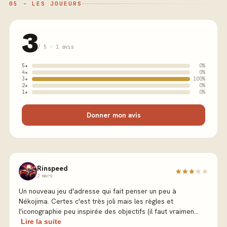
05 - LES JOUEURS
3
/ 5 · 1 avis
5★
0%
4★
0%
3★
100%
2★
0%
1★
0%
Donner mon avis
Rinspeed
2 mars
Un nouveau jeu d'adresse qui fait penser un peu à
Nékojima. Certes c'est très joli mais les règles et
l'iconographie peu inspirée des objectifs (il faut vraimen...
Lire la suite