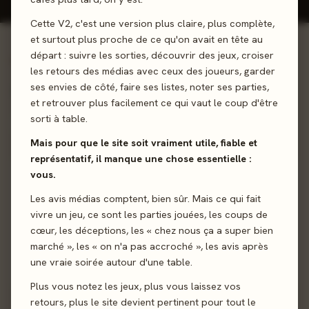
Cette V2, c'est une version plus claire, plus complète,
et surtout plus proche de ce qu'on avait en tête au
départ : suivre les sorties, découvrir des jeux, croiser
01 - LE JEU
les retours des médias avec ceux des joueurs, garder
ses envies de côté, faire ses listes, noter ses parties,
Jeu coop d'adresse où on construit un arbre ensemble.
et retrouver plus facilement ce qui vaut le coup d'être
sorti à table.
Coop’
Construction
Mais pour que le site soit vraiment utile, fiable et
représentatif, il manque une chose essentielle :
Sortie
18 avril 2025
vous.
Les avis médias comptent, bien sûr. Mais ce qui fait
Auteur
Nils Koenig
vivre un jeu, ce sont les parties jouées, les coups de
cœur, les déceptions, les « chez nous ça a super bien
Illustration
Meïzou
marché », les « on n'a pas accroché », les avis après
une vraie soirée autour d'une table.
Éditeur
Wilson Jeux
Plus vous notez les jeux, plus vous laissez vos
retours, plus le site devient pertinent pour tout le