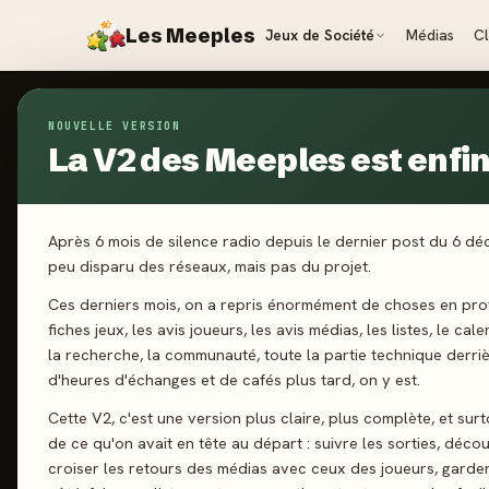
Les Meeples
Jeux de Société
Médias
C
NOUVELLE VERSION
Jeux
/
Le Petit Théâtre - il était une fois
La V2 des Meeples est enfin 
2026
·
BLACK
Le
Après 6 mois de silence radio depuis le dernier post du 6 d
peu disparu des réseaux, mais pas du projet.
ét
Ces derniers mois, on a repris énormément de choses en prof
fiches jeux, les avis joueurs, les avis médias, les listes, le cal
la recherche, la communauté, toute la partie technique derri
d'heures d'échanges et de cafés plus tard, on y est.
1-4 joueurs
Cette V2, c'est une version plus claire, plus complète, et sur
de ce qu'on avait en tête au départ : suivre les sorties, décou
croiser les retours des médias avec ceux des joueurs, garde
J'ai jo