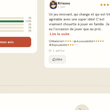
Krissou
2 juin
Un jeu innovant, qui change et qui est tr
0%
agréable avec une super idée! C’est
100%
vraiment chouette à jouer en famille. Je 
0%
0%
eu l’occasion de jouer que au prol...
0%
Lire la suite
🎲
Matériel
🧩
Accessibilité
mon avis
🔁
Rejouabilité
🎲 1 partie
Utile