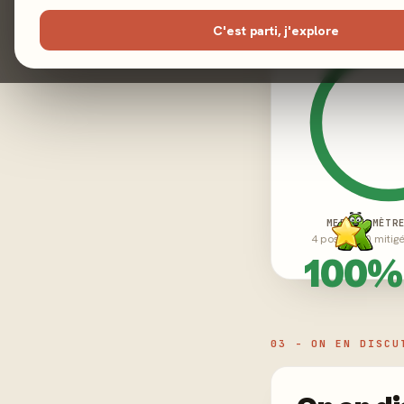
C'est parti, j'explore
MEEPLE-MÈTR
4 positifs · 0 mitig
100%
03 - ON EN DISCU