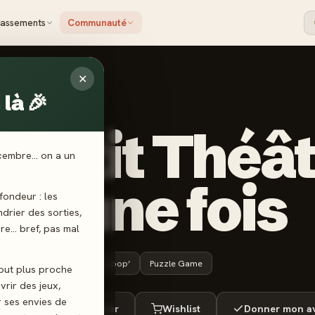
lassements
Communauté
✕
là 🎉
ROCK GAMES
 Petit Théâtr
écembre… on a un
ait une fois
ondeur : les
endrier des sorties,
ère… bref, pas mal
8 ans+
20 min
Coop’
Puzzle Game
tout plus proche
vrir des jeux,
r ses envies de
ué
Envie de jouer
Wishlist
Donner mon av