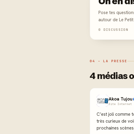
On en di
Pose tes question
autour de Le Petit 
0 DISCUSSION
04 - LA PRESSE
4 médias o
Akoa Tujou
Site Internet 
C’est joli comme to
très curieux de voi
prochaines scènes 