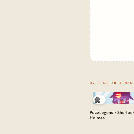
07 - SI TU AIMES
-
PuzzLegend - Sherloc
Holmes