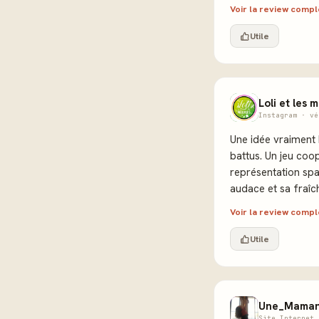
Voir la review comp
Utile
Loli et les 
Instagram · vé
Une idée vraiment b
battus. Un jeu coop
représentation spa
audace et sa fraîc
Voir la review comp
Utile
Une_Maman
Site Internet 