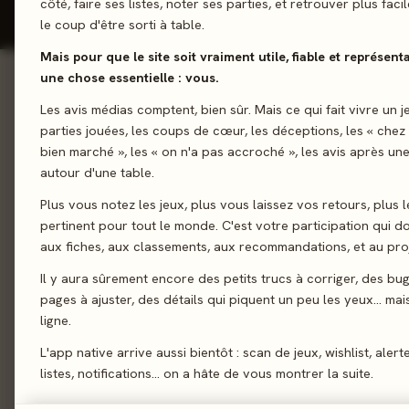
côté, faire ses listes, noter ses parties, et retrouver plus fac
le coup d'être sorti à table.
Mais pour que le site soit vraiment utile, fiable et représent
une chose essentielle : vous.
01 - LE JEU
Les avis médias comptent, bien sûr. Mais ce qui fait vivre un j
Le jeu
01
parties jouées, les coups de cœur, les déceptions, les « chez
Et tout à coup, votre
Le verdict
02
bien marché », les « on n'a pas accroché », les avis après une
formez des phrases 
autour d'une table.
On en discute
03
vers leur objectif d
Plus vous notez les jeux, plus vous laissez vos retours, plus l
La presse
actes, chaque livret
04
pertinent pour tout le monde. C'est votre participation qui 
inédits et des règles
Les joueurs
05
aux fiches, aux classements, aux recommandations, et au proj
collectivement et fai
Acheter
06
Il y aura sûrement encore des petits trucs à corriger, des bu
pages à ajuster, des détails qui piquent un peu les yeux… mais 
Coop’
Puzzle Gam
Similaires
07
ligne.
L'app native arrive aussi bientôt : scan de jeux, wishlist, alert
listes, notifications… on a hâte de vous montrer la suite.
02 - LE VERDICT