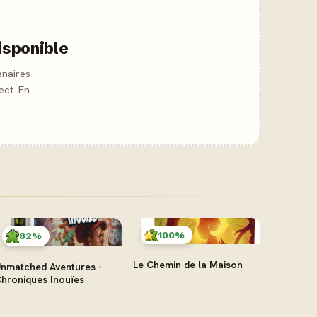
isponible
enaires
ect. En
100%
82%
Le Chemin de la Maison
nmatched Aventures -
hroniques Inouïes