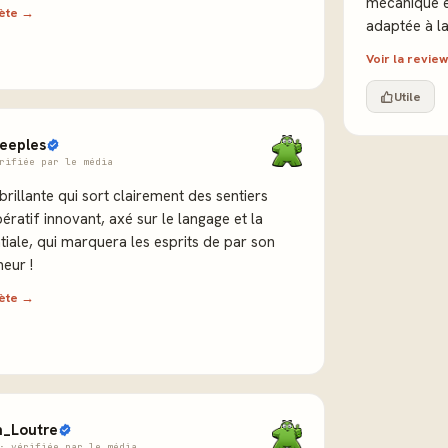
mécanique es
lète →
adaptée à l
Voir la revi
Utile
meeples
rifiée par le média
rillante qui sort clairement des sentiers
ératif innovant, axé sur le langage et la
tiale, qui marquera les esprits de par son
heur !
lète →
_Loutre
· vérifiée par le média