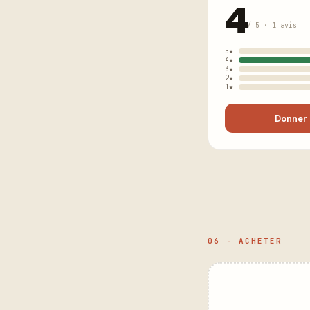
4
/ 5 · 1 avis
5★
4★
3★
2★
1★
Donner 
06 - ACHETER