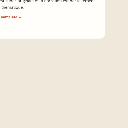
t super originale et la narration est parfaitement
a thématique.
ew complète →