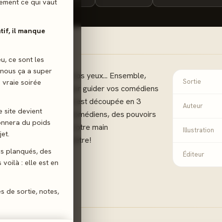
ilement ce qui vaut
atif, il manque
eu, ce sont les
 nous ça a super
 conte prend vie sous vos yeux... Ensemble,
 vraie soirée
Sortie
grâce à vos cartes pour guider vos comédiens
e scène. La progression est découpée en 3
Auteur
e site devient
 ajoutant de nouveaux comédiens, des pouvoirs
donnera du poids
 surprenantes. Gérez votre main
Illustration
et.
tes éclater l'applaudimètre!
gs planqués, des
Éditeur
voilà : elle est en
e
es de sortie, notes,