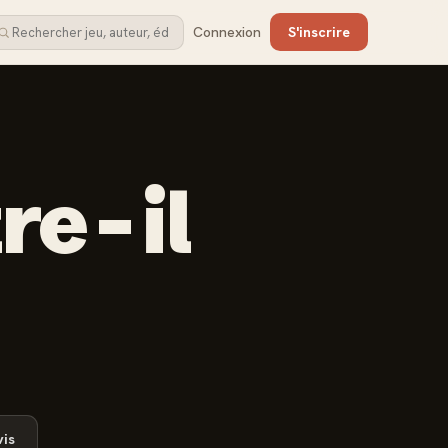
Connexion
S'inscrire
e - il
is