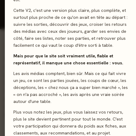
Donner mon avis
Cette V2, c'est une version plus claire, plus complète, et
surtout plus proche de ce qu'on avait en tête au départ :
suivre les sorties, découvrir des jeux, croiser les retours
des médias avec ceux des joueurs, garder ses envies de
côté, faire ses listes, noter ses parties, et retrouver plus
facilement ce qui vaut le coup d'être sorti à table.
01 - LE JEU
Mais pour que le site soit vraiment utile, fiable et
Participez à l'émergence de l'industrie automobile de masse 
représentatif, il manque une chose essentielle : vous.
USA.... Vous dirigerez une entreprise voulant se faire une plac
Les avis médias comptent, bien sûr. Mais ce qui fait vivre
sur le marché féroce de l'industrie automobile tout en essaya
un jeu, ce sont les parties jouées, les coups de cœur, les
d'attirer de nouveaux acheteurs. Par ailleurs, votre voiture de
déceptions, les « chez nous ça a super bien marché », les
course participera aux premiers Grands Prix, mettant en valeu
« on n'a pas accroché », les avis après une vraie soirée
puissance de vos moteurs. Recrutez les ingénieurs et
autour d'une table.
investisseurs les plus célèbres du siècle afin de remporter la
Plus vous notez les jeux, plus vous laissez vos retours,
partie !
plus le site devient pertinent pour tout le monde. C'est
votre participation qui donnera du poids aux fiches, aux
Collection
Pose d’ouvriers
classements, aux recommandations, et au projet.