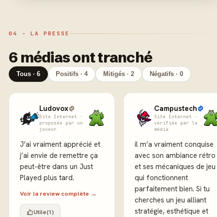
04 - LA PRESSE
6 médias ont tranché
Tous · 6
Positifs · 4
Mitigés · 2
Négatifs · 0
Ludovox
Campustech
Site Internet ·
Site Internet ·
proposée par un
vérifiée par le
joueur
média
J’ai vraiment apprécié et
il m’a vraiment conquise
j’ai envie de remettre ça
avec son ambiance rétro
peut-être dans un Just
et ses mécaniques de jeu
Played plus tard.
qui fonctionnent
parfaitement bien. Si tu
Voir la review complète →
cherches un jeu alliant
stratégie, esthétique et
Utile
(1)