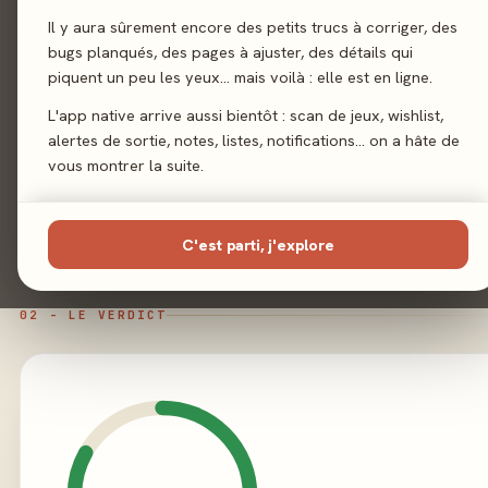
Il y aura sûrement encore des petits trucs à corriger, des
Sortie
18 octobre 202
bugs planqués, des pages à ajuster, des détails qui
piquent un peu les yeux… mais voilà : elle est en ligne.
Auteur
Mathias Crame
L'app native arrive aussi bientôt : scan de jeux, wishlist,
alertes de sortie, notes, listes, notifications… on a hâte de
Illustration
Javier González Cav
vous montrer la suite.
Éditeur
Super Meepl
C'est parti, j'explore
02 - LE VERDICT