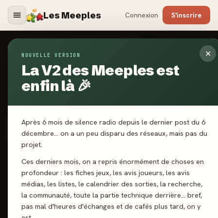
Les Meeples
Connexion
S'inscrire
✕
NOUVELLE VERSION
Jeux
/
Kraftwagen : L'Ere de l'Ingénierie
La V2 des Meeples est
enfin là 🎉
2024
·
SUPER MEEPLE
Kraftwagen : L'Ere de
Après 6 mois de silence radio depuis le dernier post du 6
l'Ingénierie
décembre… on a un peu disparu des réseaux, mais pas du
projet.
Ces derniers mois, on a repris énormément de choses en
2-4 joueurs
10 ans+
90 min
Collection
profondeur : les fiches jeux, les avis joueurs, les avis
Pose d’ouvriers
médias, les listes, le calendrier des sorties, la recherche,
la communauté, toute la partie technique derrière… bref,
pas mal d'heures d'échanges et de cafés plus tard, on y
J'ai joué
Envie de jouer
Wishlist
est.