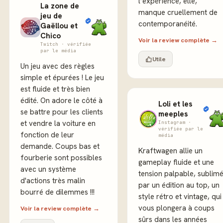
l’expérience, elle,
La zone de
manque cruellement de
jeu de
contemporanéité.
Gaëllou et
Chico
Voir la review complète →
Twitch · vérifiée
par le média
Utile
Un jeu avec des règles
simple et épurées ! Le jeu
est fluide et très bien
édité. On adore le côté à
Loli et les
se battre pour les clients
meeples
et vendre la voiture en
Instagram ·
vérifiée par le
fonction de leur
média
demande. Coups bas et
Kraftwagen allie un
fourberie sont possibles
gameplay fluide et une
avec un système
tension palpable, sublim
d'actions très malin
par un édition au top, un
bourré de dilemmes !!!
style rétro et vintage, qui
vous plongera à coups
Voir la review complète →
sûrs dans les années