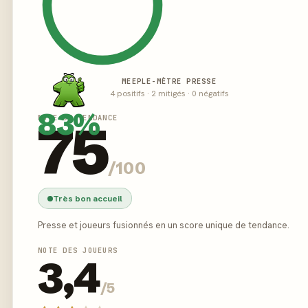
MEEPLE-MÈTRE PRESSE
4 positifs · 2 mitigés · 0 négatifs
83%
NOTE DE TENDANCE
75
/100
Très bon accueil
Presse et joueurs fusionnés en un score unique de tendance.
NOTE DES JOUEURS
3,4
/5