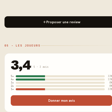
Proposer une review
05 - LES JOUEURS
3,4
/ 5 · 3 avis
5★
33
4★
33
3★
0
2★
0
1★
33
Donner mon avis