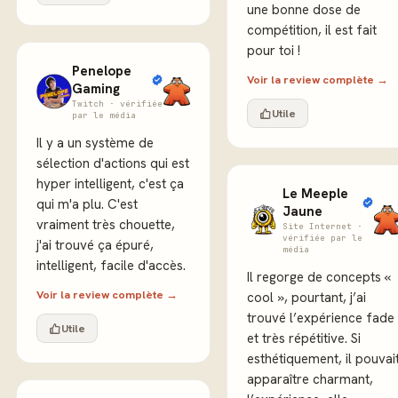
une bonne dose de
compétition, il est fait
pour toi !
Penelope
Voir la review complète →
Gaming
Twitch · vérifiée
Utile
par le média
Il y a un système de
sélection d'actions qui est
hyper intelligent, c'est ça
Le Meeple
qui m'a plu. C'est
Jaune
vraiment très chouette,
Site Internet ·
vérifiée par le
j'ai trouvé ça épuré,
média
intelligent, facile d'accès.
Il regorge de concepts «
Voir la review complète →
cool », pourtant, j’ai
trouvé l’expérience fade
Utile
et très répétitive. Si
esthétiquement, il pouvai
apparaître charmant,