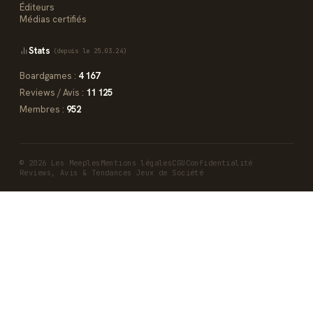
Éditeurs
Médias certifiés
Stats
(depuis le 25.03.24)
Boardgames :
4 167
Reviews / Avis :
11 125
Membres :
952
© 2026 Les Meeples
Mentions légales
CGU
Confidentialité
Reviews, Avis & Tendances Jeux de Société