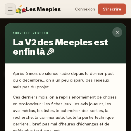
Les Meeples
Connexion
S'inscrire
✕
NOUVELLE VERSION
Jeux
/
Cortex Disney Classics
La V2 des Meeples est
enfin là 🎉
2023
·
ASMODEE ÉDITIONS
Cortex Disney Classics
Après 6 mois de silence radio depuis le dernier post
du 6 décembre… on a un peu disparu des réseaux,
mais pas du projet.
2-6 joueurs
6 ans+
15 min
Mémoire
Observation
Ces derniers mois, on a repris énormément de choses
Rapidité
en profondeur : les fiches jeux, les avis joueurs, les
avis médias, les listes, le calendrier des sorties, la
recherche, la communauté, toute la partie technique
J'ai joué
Envie de jouer
Wishlist
derrière… bref, pas mal d'heures d'échanges et de
cafés plus tard, on y est.