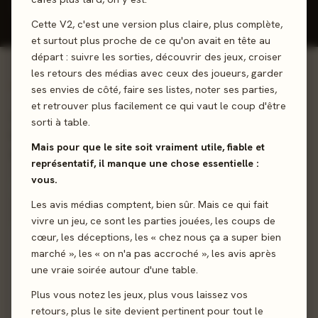
Donner mon avis
Cette V2, c'est une version plus claire, plus complète,
et surtout plus proche de ce qu'on avait en tête au
départ : suivre les sorties, découvrir des jeux, croiser
les retours des médias avec ceux des joueurs, garder
01 - LE JEU
ses envies de côté, faire ses listes, noter ses parties,
et retrouver plus facilement ce qui vaut le coup d'être
Cortex Disney est un jeu de société d'observation et de
sorti à table.
logique au rythme rapide pour les enfants. Dépassez les
Mais pour que le site soit vraiment utile, fiable et
autres dans huit énigmes stimulantes du monde de Disney !
représentatif, il manque une chose essentielle :
vous.
Mémoire
Observation
Rapidité
Les avis médias comptent, bien sûr. Mais ce qui fait
vivre un jeu, ce sont les parties jouées, les coups de
cœur, les déceptions, les « chez nous ça a super bien
Sortie
27 octobre 2023
marché », les « on n'a pas accroché », les avis après
une vraie soirée autour d'une table.
Auteur
Johan Benvenuto
·
Nicolas Bourgoin
Plus vous notez les jeux, plus vous laissez vos
Éditeur
Asmodee Éditions
retours, plus le site devient pertinent pour tout le