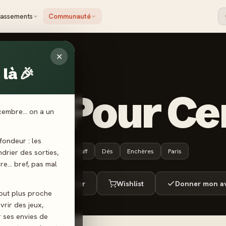
lassements
Communauté
✕
là 🎉
 - 1 Pour Ce
écembre… on a un
ondeur : les
8 ans+
15 min
Bluff
Dés
Enchères
Paris
endrier des sorties,
ère… bref, pas mal
ué
Envie de jouer
Wishlist
Donner mon av
tout plus proche
vrir des jeux,
r ses envies de