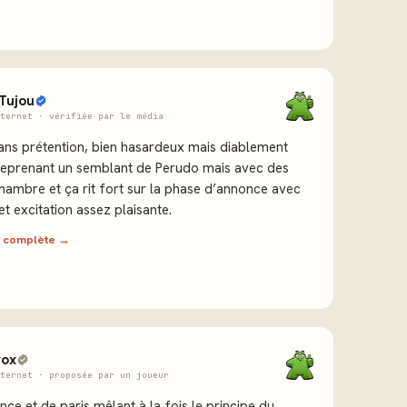
Tujou
ternet · vérifiée par le média
sans prétention, bien hasardeux mais diablement
 reprenant un semblant de Perudo mais avec des
hambre et ça rit fort sur la phase d’annonce avec
et excitation assez plaisante.
ew complète →
vox
ternet · proposée par un joueur
ce et de paris mêlant à la fois le principe du