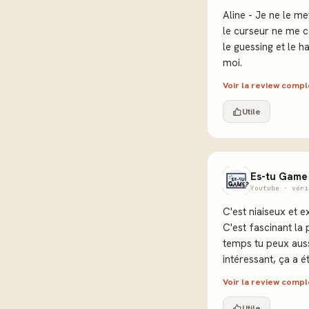
Aline - Je ne le m
le curseur ne me co
le guessing et le h
moi.
Voir la review comp
Utile
Es-tu Game
Youtube · véri
C'est niaiseux et e
C'est fascinant la
temps tu peux aussi
intéressant, ça a é
Voir la review comp
Utile