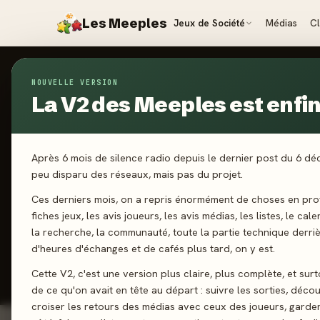
Les Meeples
Jeux de Société
Médias
C
NOUVELLE VERSION
Jeux
/
1% - 1 Pour Cent
La V2 des Meeples est enfin 
2024
·
IELLO
1%
Après 6 mois de silence radio depuis le dernier post du 6 d
peu disparu des réseaux, mais pas du projet.
Ces derniers mois, on a repris énormément de choses en prof
2-6 joueurs
fiches jeux, les avis joueurs, les avis médias, les listes, le cal
la recherche, la communauté, toute la partie technique derri
d'heures d'échanges et de cafés plus tard, on y est.
J'ai jo
Cette V2, c'est une version plus claire, plus complète, et sur
de ce qu'on avait en tête au départ : suivre les sorties, décou
croiser les retours des médias avec ceux des joueurs, garde