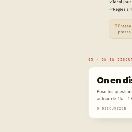
Idéal jou
Règles sim
Presse 
presse 
03 - ON EN DISCU
On en di
Pose tes question
autour de 1% - 1 
0 DISCUSSION