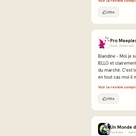
Voir la review comp
Utile
Pro Meeple
Site Internet 
Blandine - Moi je 
IELLO et clairement
du marché. C'est le
en tout cas moi il
Voir la review comp
Utile
Un Monde d
Youtube · cert