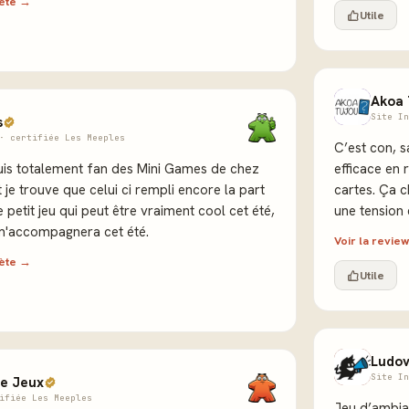
lète →
Utile
Akoa 
Site In
s
· certifiée Les Meeples
C’est con, 
suis totalement fan des Mini Games de chez
efficace en
 je trouve que celui ci rempli encore la part
cartes. Ça c
 petit jeu qui peut être vraiment cool cet été,
une tension 
 m'accompagnera cet été.
Voir la revi
lète →
Utile
Ludo
Site In
e Jeux
ifiée Les Meeples
Jeu d’ambian