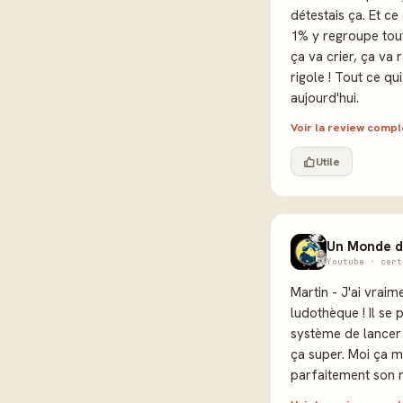
détestais ça. Et ce
1% y regroupe tout.
ça va crier, ça va 
rigole ! Tout ce qu
aujourd'hui.
Voir la review comp
Utile
Un Monde d
Youtube · cert
Martin - J'ai vraim
ludothèque ! Il se 
système de lancer
ça super. Moi ça m
parfaitement son r