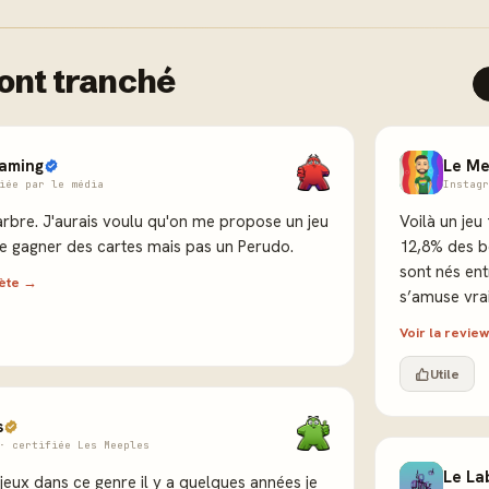
ont tranché
aming
Le Me
iée par le média
Instagr
rbre. J'aurais voulu qu'on me propose un jeu
Voilà un jeu
e gagner des cartes mais pas un Perudo.
12,8% des b
sont nés ent
lète →
s’amuse vra
Voir la revi
Utile
s
· certifiée Les Meeples
Le La
 jeux dans ce genre il y a quelques années je