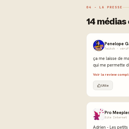
04 - LA PRESSE
14 médias 
Penelope G
Twitch · vérif
ça me laisse de ma
qui me permette d
Voir la review comp
Utile
Pro Meeple
Site Internet 
Adrien - Les petits