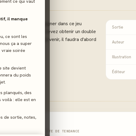
ilement ce qui vaut
atif, il manque
ité que vous avez de gagner dans ce jeu
Sortie
f ! Pour gagner, vous devez obtenir un double
eu, ce sont les
faces. Mais pour y parvenir, il faudra d'abord
Auteur
 nous ça a super
ersaires !
 vraie soirée
Illustration
ères
Paris
e site devient
Éditeur
donnera du poids
et.
gs planqués, des
voilà : elle est en
es de sortie, notes,
NOTE DE TENDANCE