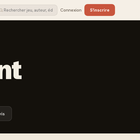
Connexion
S'inscrire
nt
is