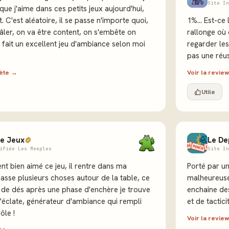
Site In
 que j'aime dans ces petits jeux aujourd'hui,
 C'est aléatoire, il se passe n'importe quoi,
1%… Est-ce l
râler, on va être content, on s'embête on
rallonge où 
i fait un excellent jeu d'ambiance selon moi
regarder les
pas une réus
lète →
Voir la revi
Utile
e Jeux
Le De
ifiée Les Meeples
Site In
ent bien aimé ce jeu, il rentre dans ma
Porté par u
passe plusieurs choses autour de la table, ce
malheureuse
 de dés après une phase d'enchère je trouve
enchaine de
'éclate, générateur d'ambiance qui rempli
et de tactici
ôle !
Voir la revi