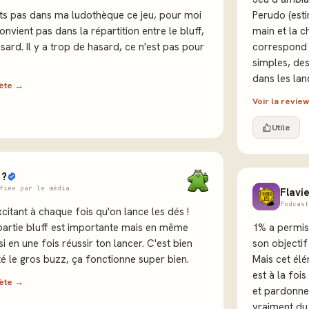
ets pas dans ma ludothèque ce jeu, pour moi
Perudo (esti
nvient pas dans la répartition entre le bluff,
main et la ch
asard. Il y a trop de hasard, ce n'est pas pour
correspond 
simples, des
dans les lan
lète →
Voir la revi
Utile
 ?
fiée par le média
Flavi
Podcast
xcitant à chaque fois qu'on lance les dés !
 partie bluff est importante mais en même
1% a permis 
 en une fois réussir ton lancer. C'est bien
son objectif
té le gros buzz, ça fonctionne super bien.
Mais cet élé
est à la foi
lète →
et pardonne
vraiment du p