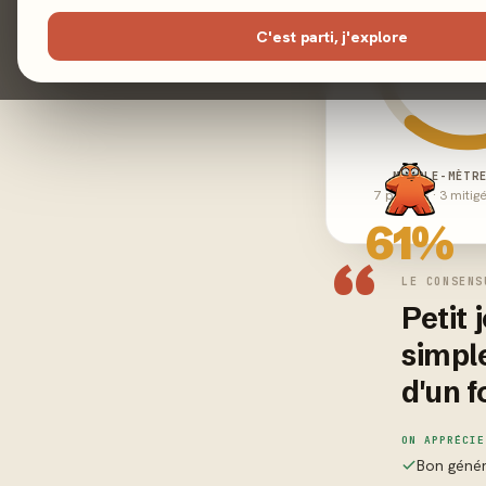
C'est parti, j'explore
MEEPLE-MÈTR
7 positifs · 3 mitig
61%
“
LE CONSENS
Petit 
simple
d'un f
ON APPRÉCIE
Bon génér