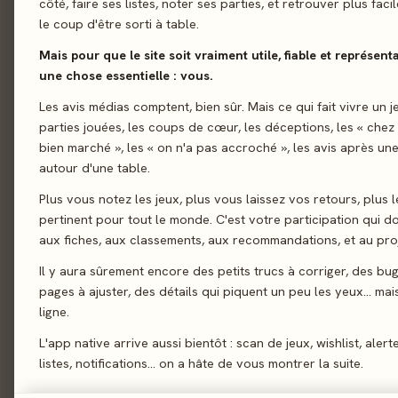
côté, faire ses listes, noter ses parties, et retrouver plus fac
le coup d'être sorti à table.
01 - LE JEU
Le jeu
01
Mais pour que le site soit vraiment utile, fiable et représent
1%, c'est la probabil
Le verdict
02
une chose essentielle : vous.
d'ambiance et de bluf
On en discute
Les avis médias comptent, bien sûr. Mais ce qui fait vivre un j
03
O avec deux dés à 10 
parties jouées, les coups de cœur, les déceptions, les « chez
La presse
éliminer tous vos adv
04
bien marché », les « on n'a pas accroché », les avis après une
autour d'une table.
Les joueurs
05
Bluff
Dés
Ench
Plus vous notez les jeux, plus vous laissez vos retours, plus l
Acheter
06
pertinent pour tout le monde. C'est votre participation qui 
Similaires
07
aux fiches, aux classements, aux recommandations, et au proj
Il y aura sûrement encore des petits trucs à corriger, des bu
pages à ajuster, des détails qui piquent un peu les yeux… mais 
02 - LE VERDICT
ligne.
L'app native arrive aussi bientôt : scan de jeux, wishlist, alert
listes, notifications… on a hâte de vous montrer la suite.