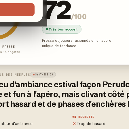
72
/100
Très bon accueil
Presse et joueurs fusionnés en un score
unique de tendance.
E PRESSE
és · 4 négatifs
US DES MEEPLES
SYNTHÈSE IA
jeu d'ambiance estival façon Perudo
 et fun à l'apéro, mais clivant côté
ort hasard et de phases d'enchères
ON REGRETTE
ateur d'ambiance
Trop de hasard