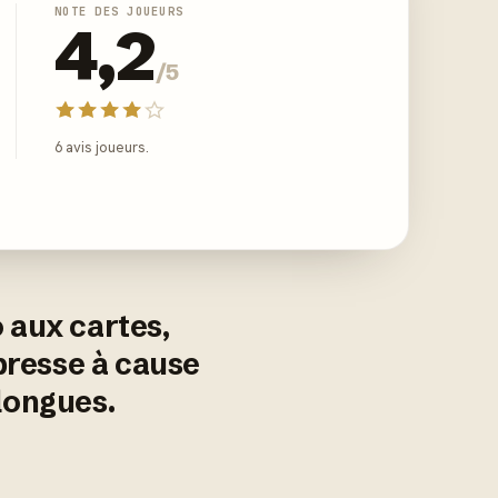
NOTE DES JOUEURS
4,2
/5
6 avis joueurs.
 aux cartes,
 presse à cause
 longues.