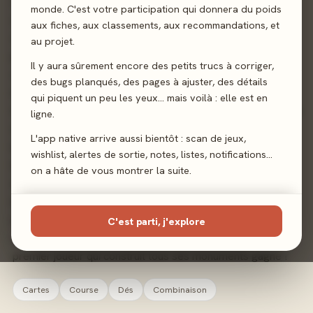
construire des bâtiments publics et de voler dans les
monde. C'est votre participation qui donnera du poids
coffres de vos voisins. Assurez-vous simplement qu'ils ne
aux fiches, aux classements, aux recommandations, et
vous font pas la même chose ! Minivilles est un jeu rapide
au projet.
pour 2 à 4 joueurs. Chaque joueur veut développer la ville
Il y aura sûrement encore des petits trucs à corriger,
selon ses propres termes afin d'achever tous les
des bugs planqués, des pages à ajuster, des détails
monuments en construction plus rapidement que ses
qui piquent un peu les yeux… mais voilà : elle est en
rivaux. A leur tour, chaque joueur lance un ou deux dés. Si la
ligne.
somme des dés lancés correspond au nombre d'un
L'app native arrive aussi bientôt : scan de jeux,
bâtiment qu'un joueur possède, il obtient l'effet de ce
wishlist, alertes de sortie, notes, listes, notifications…
bâtiment ; dans certains cas, les adversaires bénéficieront
on a hâte de vous montrer la suite.
également de votre dé (tout comme vous pouvez
bénéficier du leur). Ensuite, avec l'argent disponible, un
joueur peut construire un monument ou un nouveau
C'est parti, j'explore
bâtiment, idéalement enrichissant sa ville à l'avenir. Le
premier joueur qui construit tous ses monuments gagne !
Cartes
Course
Dés
Combinaison