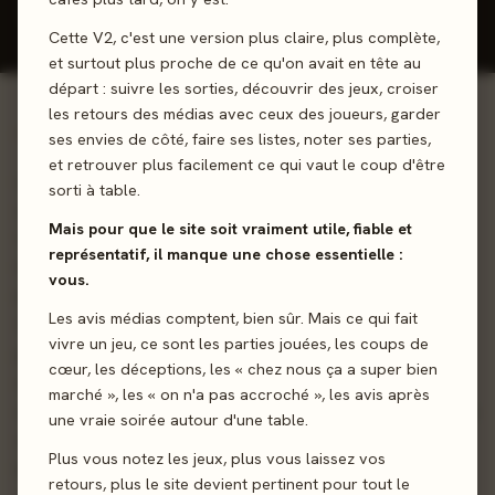
Donner mon avis
Cette V2, c'est une version plus claire, plus complète,
et surtout plus proche de ce qu'on avait en tête au
départ : suivre les sorties, découvrir des jeux, croiser
les retours des médias avec ceux des joueurs, garder
01 - LE JEU
ses envies de côté, faire ses listes, noter ses parties,
et retrouver plus facilement ce qui vaut le coup d'être
Le petit jeu de cartes qui vous fait construire une ville en
sorti à table.
quelques minutes ! Bienvenue dans la ville de Minivilles.
Mais pour que le site soit vraiment utile, fiable et
Vous venez d'être élu maire. Félicitations !
représentatif, il manque une chose essentielle :
Malheureusement, les citoyens ont des demandes assez
vous.
importantes : des emplois, un parc à thème, quelques
Les avis médias comptent, bien sûr. Mais ce qui fait
fromageries et peut-être même une tour de radio. Une
vivre un jeu, ce sont les parties jouées, les coups de
proposition difficile car la ville se compose actuellement
cœur, les déceptions, les « chez nous ça a super bien
d'un champ de blé, d'une boulangerie et d'un seul dé. Armé
marché », les « on n'a pas accroché », les avis après
seulement de votre fidèle dé et d'un rêve, vous devez faire
une vraie soirée autour d'une table.
de Minivilles la plus grande ville de la région. Vous aurez
Plus vous notez les jeux, plus vous laissez vos
besoin de collecter les revenus des développements, de
retours, plus le site devient pertinent pour tout le