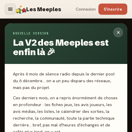
Les Meeples
Connexion
S'inscrire
✕
NOUVELLE VERSION
Jeux
/
Minivilles
La V2 des Meeples est
enfin là 🎉
2014
·
MOONSTER GAMES
Minivilles
Après 6 mois de silence radio depuis le dernier post
du 6 décembre… on a un peu disparu des réseaux,
mais pas du projet.
2-4 joueurs
7 ans+
30 min
Cartes
Course
Dés
Ces derniers mois, on a repris énormément de choses
Combinaison
en profondeur : les fiches jeux, les avis joueurs, les
avis médias, les listes, le calendrier des sorties, la
recherche, la communauté, toute la partie technique
J'ai joué
Envie de jouer
Wishlist
derrière… bref, pas mal d'heures d'échanges et de
cafés plus tard, on y est.