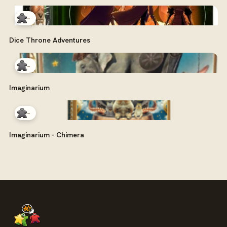
-
Dice Throne Adventures
-
Imaginarium
-
Imaginarium - Chimera