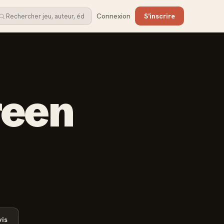
Connexion
S'inscrire
reen
is