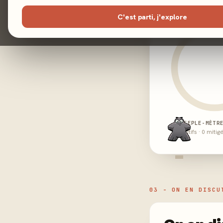
C'est parti, j'explore
MEEPLE-MÈTR
0 positifs · 0 mitig
-
03 - ON EN DISCU