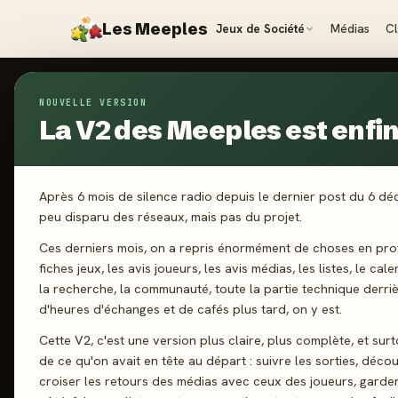
Les Meeples
Jeux de Société
Médias
C
NOUVELLE VERSION
Jeux
/
Minivilles - Green Valley
La V2 des Meeples est enfin 
2015
·
MOONS
Mi
Après 6 mois de silence radio depuis le dernier post du 6 d
peu disparu des réseaux, mais pas du projet.
Va
Ces derniers mois, on a repris énormément de choses en prof
fiches jeux, les avis joueurs, les avis médias, les listes, le cal
la recherche, la communauté, toute la partie technique derri
d'heures d'échanges et de cafés plus tard, on y est.
2-4 joueurs
Cette V2, c'est une version plus claire, plus complète, et sur
de ce qu'on avait en tête au départ : suivre les sorties, décou
croiser les retours des médias avec ceux des joueurs, garde
J'ai jo