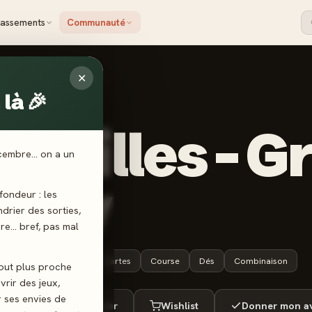
lassements
Communauté
✕
là 🎉
TER GAMES
nivilles - G
écembre… on a un
lley
ondeur : les
endrier des sorties,
ère… bref, pas mal
7 ans+
30 min
Cartes
Course
Dés
Combinaison
tout plus proche
vrir des jeux,
r ses envies de
ué
Envie de jouer
Wishlist
Donner mon av