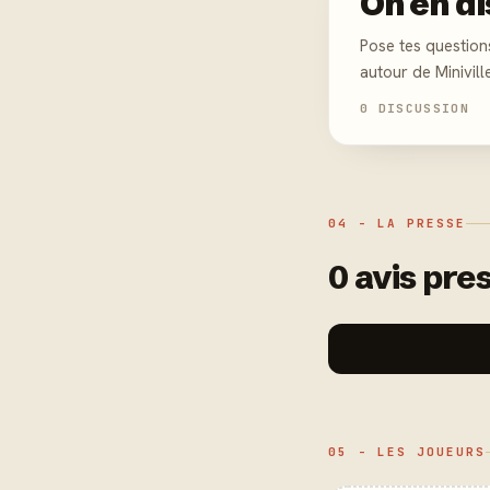
On en di
Pose tes question
autour de Minivill
0 DISCUSSION
04 - LA PRESSE
0 avis pres
05 - LES JOUEURS