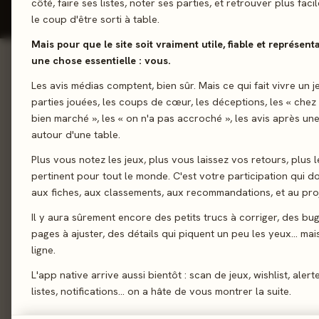
côté, faire ses listes, noter ses parties, et retrouver plus fac
le coup d'être sorti à table.
Mais pour que le site soit vraiment utile, fiable et représent
une chose essentielle : vous.
01 - LE JEU
Les avis médias comptent, bien sûr. Mais ce qui fait vivre un j
Le jeu
01
parties jouées, les coups de cœur, les déceptions, les « chez
Découvrez de nouvell
Le verdict
02
bien marché », les « on n'a pas accroché », les avis après une
d'établissement, dont
autour d'une table.
On en discute
03
déménagement et un m
Plus vous notez les jeux, plus vous laissez vos retours, plus l
La presse
nouvelles cartes augm
04
pertinent pour tout le monde. C'est votre participation qui 
et cette expansion p
Les joueurs
05
aux fiches, aux classements, aux recommandations, et au proj
Expansion.
Acheter
06
Il y aura sûrement encore des petits trucs à corriger, des bu
pages à ajuster, des détails qui piquent un peu les yeux… mais 
Cartes
Course
Similaires
07
ligne.
L'app native arrive aussi bientôt : scan de jeux, wishlist, alert
listes, notifications… on a hâte de vous montrer la suite.
02 - LE VERDICT