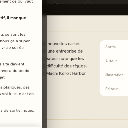
ilement ce qui vaut
atif, il manque
eu, ce sont les
 nous ça a super
es entreprises... Treize nouvelles cartes
 vraie soirée
Sortie
 une entreprise viticole, une entreprise de
agasin général. Le créateur note que les
Auteur
e site devient
entent quelque peu la difficulté des règles,
donnera du poids
eut être combinée avec Machi Koro : Harbor
Illustration
et.
gs planqués, des
Éditeur
voilà : elle est en
Dés
Combinaison
es de sortie, notes,