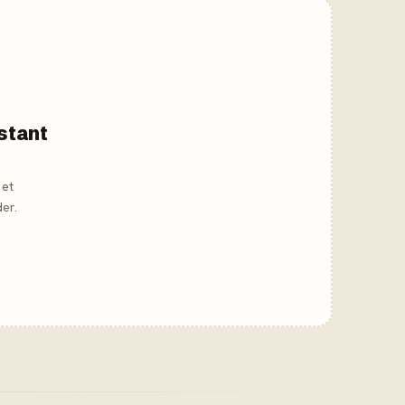
nstant
 et
er.