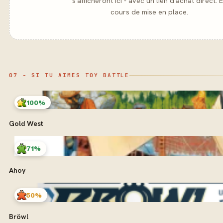
s'afficheront ici - avec un lien d'achat direct. 
cours de mise en place.
07 - SI TU AIMES TOY BATTLE
100%
Gold West
71%
Ahoy
50%
Bröwl