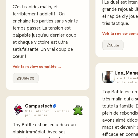
! Le duel est inte
C'est rapide, malin, et
grande rejouabilit
terriblement addictif ! On
et rapide d'y jou
enchaîne les parties sans voir le
très tactique.
temps passer. La tension est
Voir la review com
palpable jusqu'au dernier coup,
et chaque victoire est ultra
Utile
satisfaisante. Un vrai coup de
cœur !
Voir la review complète →
Une_Mama
Utile
(3)
Site Interne
par le média
Toy Battle est un
très malin qui a 
Campustech
toute la famille.
Site Internet · vérifiée
plein de rebondi
par le média
avons aimé décou
Toy Battle est un jeu à deux au
maps et devenir 
plaisir immédiat. Avec ses
efficace en conn