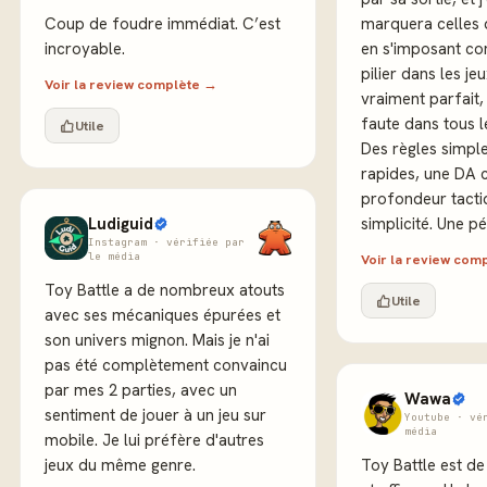
Coup de foudre immédiat. C’est
marquera celles q
incroyable.
en s'imposant c
pilier dans les jeu
Voir la review complète →
vraiment parfait,
faute dans tous 
Utile
Des règles simple
rapides, une DA 
profondeur tacti
Ludiguid
simplicité. Une pé
Instagram · vérifiée par
le média
Voir la review com
Toy Battle a de nombreux atouts
Utile
avec ses mécaniques épurées et
son univers mignon. Mais je n'ai
pas été complètement convaincu
par mes 2 parties, avec un
Wawa
sentiment de jouer à un jeu sur
Youtube · vé
média
mobile. Je lui préfère d'autres
jeux du même genre.
Toy Battle est de