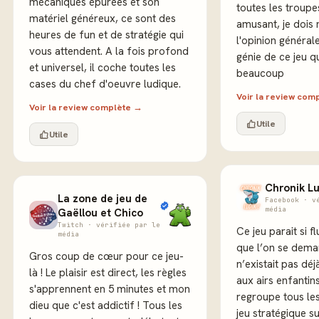
mécaniques épurées et son
toutes les troupes
matériel généreux, ce sont des
amusant, je dois
heures de fun et de stratégie qui
l'opinion générale
vous attendent. A la fois profond
génie de ce jeu q
et universel, il coche toutes les
beaucoup
cases du chef d'oeuvre ludique.
Voir la review com
Voir la review complète →
Utile
Utile
Chronik Lu
La zone de jeu de
Facebook · v
média
Gaëllou et Chico
Twitch · vérifiée par le
Ce jeu parait si fl
média
que l’on se dema
Gros coup de cœur pour ce jeu-
n’existait pas déj
là ! Le plaisir est direct, les règles
aux airs enfantin
s'apprennent en 5 minutes et mon
regroupe tous le
dieu que c'est addictif ! Tous les
jeu stratégique s