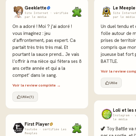
Geeklette
Le Meeple
Site Internet · vérifiée
Site Interne
par le média
par le média
On a adoré ! Moi ? j’ai adoré !
Un duel tendu et 
vous imaginez : jeu
folle autour de m
d’affrontement, pas expert. Ca
prises de territoi
partait très très très mal. Et
compris que mon
pourtant la sauce prend… Je vais
joueuse bat fort
l’offrir à ma nièce qui fêtera ses 8
BATTLE.
ans cette année et qui a la
Voir la review com
compet’ dans le sang.
Utile
Voir la review complète →
Utile
(1)
Loli et les
Instagram · 
le média
First Player
🦖 Toy Battle va
Youtube · certifiée Les
Meeples
par sa sortie, et j