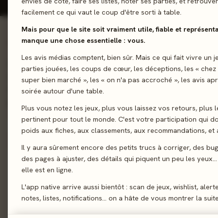
envies de côté, faire ses listes, noter ses parties, et retrouve
facilement ce qui vaut le coup d'être sorti à table.
Mais pour que le site soit vraiment utile, fiable et représentat
manque une chose essentielle : vous.
01 - LE JEU
Les avis médias comptent, bien sûr. Mais ce qui fait vivre un j
Embarquez vos jouets dans un duel tendu, tactique et sans piti
parties jouées, les coups de cœur, les déceptions, les « chez
des troupes de jouets dont le but est de gagner le plus de mé
super bien marché », les « on n'a pas accroché », les avis ap
d'occuper le quartier général adverse. Piochez vos troupes, p
soirée autour d'une table.
judicieusement et gagnez du terrain et des médailles !
Plus vous notez les jeux, plus vous laissez vos retours, plus l
pertinent pour tout le monde. C'est votre participation qui 
Majorité
poids aux fiches, aux classements, aux recommandations, et a
Il y aura sûrement encore des petits trucs à corriger, des bu
des pages à ajuster, des détails qui piquent un peu les yeux… 
Sortie
elle est en ligne.
Auteur
Paolo Mori
·
Al
L'app native arrive aussi bientôt : scan de jeux, wishlist, alert
notes, listes, notifications… on a hâte de vous montrer la suite
Illustration