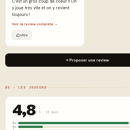
C'est un gros coup de coeur !! On
y joue très vite et on y revient
toujours !
Voir la review complète →
Utile
Proposer une review
05 - LES JOUEURS
4,8
/ 5 · 11 avis
5★
4★