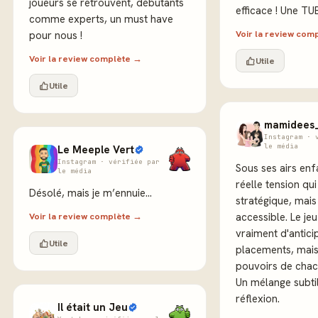
joueurs se retrouvent, débutants
efficace ! Une TUE
comme experts, un must have
Voir la review com
pour nous !
Voir la review complète →
Utile
Utile
mamidees
Instagram · 
le média
Le Meeple Vert
Instagram · vérifiée par
Sous ses airs enfa
le média
réelle tension qui
Désolé, mais je m’ennuie...
stratégique, mais
Voir la review complète →
accessible. Le j
vraiment d'antici
Utile
placements, mais 
pouvoirs de chac
Un mélange subti
réflexion.
Il était un Jeu