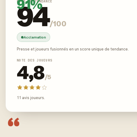
91%
NOTE DE TENDANCE
94
/100
Acclamation
Presse et joueurs fusionnés en un score unique de tendance.
NOTE DES JOUEURS
4,8
/5
11 avis joueurs.
“