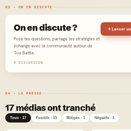
03 - ON EN DISCUTE
On en discute ?
Lancer un
Pose tes questions, partage tes stratégies et
échange avec la communauté autour de
Toy Battle.
0 DISCUSSION
04 - LA PRESSE
17 médias ont tranché
Tous · 17
Positifs · 15
Mitigés · 1
Négatifs · 1