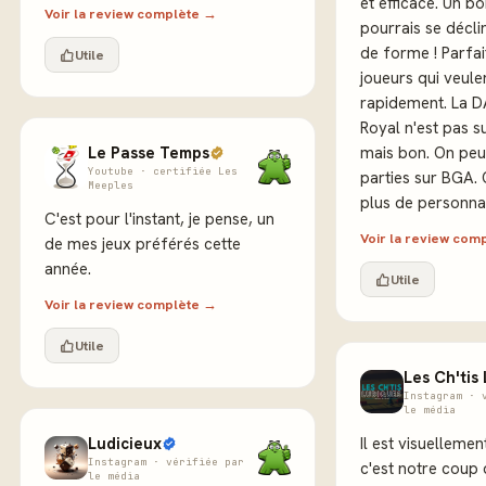
et efficace. Un bo
Voir la review complète →
pourrais se décli
de forme ! Parfai
Utile
joueurs qui veule
rapidement. La DA
Royal n'est pas s
Le Passe Temps
mais bon. On peu
Youtube · certifiée Les
parties sur BGA. 
Meeples
plus de personna
C'est pour l'instant, je pense, un
Voir la review com
de mes jeux préférés cette
année.
Utile
Voir la review complète →
Utile
Les Ch'tis
Instagram · 
le média
Ludicieux
Il est visuellemen
Instagram · vérifiée par
c'est notre coup
le média