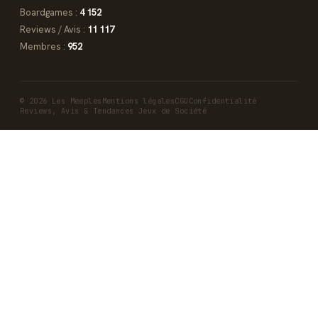
Boardgames :
4 152
Reviews / Avis :
11 117
Membres :
952
© 2026 Les Meeples
Mentions légales
CGU
Confidentialité
Reviews, Avis & Tendances Jeux de Société