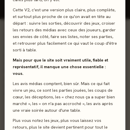
Donner mon avis
Cette V2, c'est une version plus claire, plus complète,
et surtout plus proche de ce qu'on avait en tête au
départ : suivre les sorties, découvrir des jeux, croiser
les retours des médias avec ceux des joueurs, garder
01 - LE JEU
ses envies de côté, faire ses listes, noter ses parties,
et retrouver plus facilement ce qui vaut le coup d'être
Résilience et adaptation sont les maître mots... Vous devrez
sorti à table.
développer votre village en le meublant, cuisinant,
Mais pour que le site soit vraiment utile, fiable et
commerçant...etc Gérez correctement vos ressources,
représentatif, il manque une chose essentielle :
jouez astucieusement vos cartes, commercez comme
vous.
jamais mais surtout, veillez à bien équilibrer la production et
Les avis médias comptent, bien sûr. Mais ce qui fait
la consommation des ressources si vous ne voulez pas
vivre un jeu, ce sont les parties jouées, les coups de
affrontez trop de conséquences négatives !
cœur, les déceptions, les « chez nous ça a super bien
marché », les « on n'a pas accroché », les avis après
Gestion de ressources
Pose d’ouvriers
une vraie soirée autour d'une table.
Plus vous notez les jeux, plus vous laissez vos
retours, plus le site devient pertinent pour tout le
Sortie
5 septembre 2025