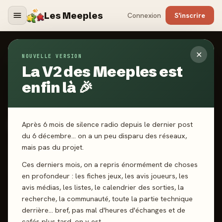
Les Meeples
Connexion
S'inscrire
✕
NOUVELLE VERSION
Jeux
/
Skara Brae
La V2 des Meeples est
enfin là 🎉
2025
·
PIXIE GAMES
Skara Brae
Après 6 mois de silence radio depuis le dernier post
du 6 décembre… on a un peu disparu des réseaux,
mais pas du projet.
1-4 joueurs
14 ans+
60 min
Gestion de ressources
Ces derniers mois, on a repris énormément de choses
Pose d’ouvriers
en profondeur : les fiches jeux, les avis joueurs, les
avis médias, les listes, le calendrier des sorties, la
recherche, la communauté, toute la partie technique
J'ai joué
Envie de jouer
Wishlist
derrière… bref, pas mal d'heures d'échanges et de
cafés plus tard, on y est.