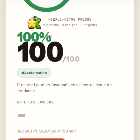
MEEPLE-MÈTRE PRESSE
5 positifs · 0 mitigés · 0 négatifs
100%
NOTE DE TENDANCE
100
/100
Acclamation
Presse et joueurs fusionnés en un score unique de
tendance.
NOTE DES JOUEURS
-
Aucun avis joueur pour l'instant.