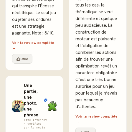
tous les cas, la
qui transpire l'Écosse
thématique se veut
néolithique. Le seul jeu
différente et quelque
où jeter ses ordures
peu audacieuse. La
est une stratégie
construction de
gagnante. Note : 8/10.
moteur est plaisante
Voir la review complète
et l’obligation de
→
combiner les actions
Utile
afin de trouver une
optimisation revêt un
caractère obligatoire.
C’est une très bonne
Une
surprise pour un jeu
partie,
pour lequel je n’avais
une
pas beaucoup
photo,
d’attentes.
une
phrase
Voir la review complète
Site Internet
→
· vérifiée
par le média