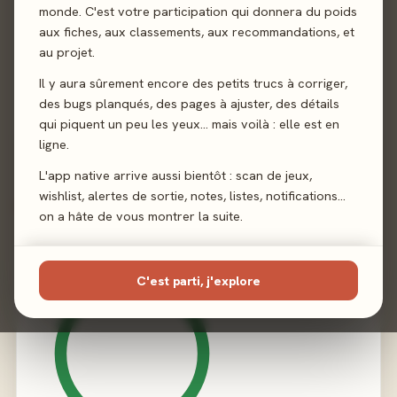
monde. C'est votre participation qui donnera du poids
aux fiches, aux classements, aux recommandations, et
Auteur
Shem Phillips
au projet.
Illustration
Sam Phillips
Il y aura sûrement encore des petits trucs à corriger,
des bugs planqués, des pages à ajuster, des détails
Éditeur
Pixie Games
qui piquent un peu les yeux… mais voilà : elle est en
ligne.
L'app native arrive aussi bientôt : scan de jeux,
wishlist, alertes de sortie, notes, listes, notifications…
02 - LE VERDICT
on a hâte de vous montrer la suite.
C'est parti, j'explore