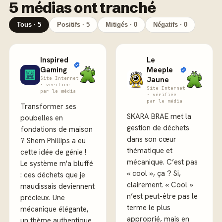
5 médias ont tranché
Tous · 5
Positifs · 5
Mitigés · 0
Négatifs · 0
Inspired
Le
Gaming
Meeple
Site Internet
Jaune
· vérifiée
Site Internet
par le média
· vérifiée
par le média
Transformer ses
SKARA BRAE met la
poubelles en
gestion de déchets
fondations de maison
dans son cœur
? Shem Phillips a eu
thématique et
cette idée de génie !
mécanique. C’est pas
Le système m'a bluffé
« cool », ça ? Si,
: ces déchets que je
clairement. « Cool »
maudissais deviennent
n’est peut-être pas le
précieux. Une
terme le plus
mécanique élégante,
approprié, mais en
un thème authentique