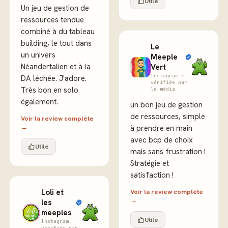
Utile
Un jeu de gestion de
ressources tendue
combiné à du tableau
building, le tout dans
Le
un univers
Meeple
Néandertalien et à la
Vert
Instagram ·
DA léchée. J'adore.
vérifiée par
Très bon en solo
le média
également.
un bon jeu de gestion
de ressources, simple
Voir la review complète
→
à prendre en main
avec bcp de choix
Utile
mais sans frustration !
Stratégie et
satisfaction !
Loli et
Voir la review complète
→
les
meeples
Utile
Instagram ·
vérifiée par