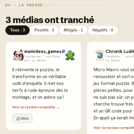
04 - LA PRESSE
3 médias ont tranché
Tous · 3
Positifs · 2
Mitigés · 1
Négatifs · 0
mamidees_games
Chronik Ludi
Instagram · vérifiée
Facebook · véri
par le média
le média
Il réinvente le puzzle, le
Micro Macro veut s
transforme en un véritable
renouveler et sort 
outil d’enquête. Il met nos
jeu format puzzle. 
nerfs à rude épreuve dès le
pièces petites, pour 
montage, et on adore ça !
ne suis pas sûr, un 
cherche trouve très
Voir la review complète →
et un QR code pour 
En appli ça serait m
Utile
Voir la review complè