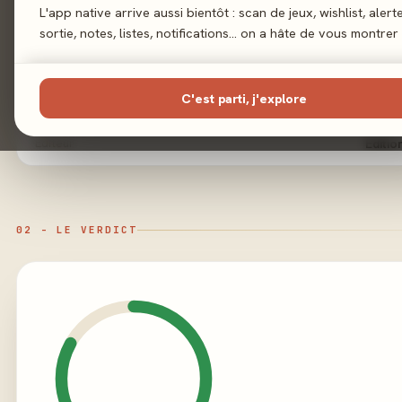
Sortie
L'app native arrive aussi bientôt : scan de jeux, wishlist, alert
10 o
sortie, notes, listes, notifications… on a hâte de vous montrer 
Auteur
Jo
C'est parti, j'explore
Illustration
Hard B
Éditeur
Editio
02 - LE VERDICT