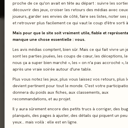
proche de ce qu'on avait en tête au départ : suivre les sortie
découvrir des jeux, croiser les retours des médias avec ceu
joueurs, garder ses envies de côté, faire ses listes, noter ses 
et retrouver plus facilement ce qui vaut le coup d'être sorti à
Mais pour que le site soit vraiment utile, fiable et représentat
01 - LE JEU
manque une chose essentielle : vous.
Micro Macro en puzzle... Découvrez le quartier de MicroMacr
Les avis médias comptent, bien sûr. Mais ce qui fait vivre un j
dans un puzzle de 500 pièces captivant avec Micro Macro Puzz
sont les parties jouées, les coups de cœur, les déceptions, le
Parcourez ses rues animées, explorez son stade de foot et l
nous ça a super bien marché », les « on n'a pas accroché », l
ensuite immerger dans une aventure “cherche et trouve” palpi
après une vraie soirée autour d'une table.
plus de 40 missions à résoudre, chaque détail devient une pist
Plus vous notez les jeux, plus vous laissez vos retours, plus l
pour les détectives en devenir. Un jeu d’observation malin et i
devient pertinent pour tout le monde. C'est votre participati
parfait pour les amateurs de puzzles, d’enquêtes et de défis v
donnera du poids aux fiches, aux classements, aux
du site de blackrock
recommandations, et au projet.
Il y aura sûrement encore des petits trucs à corriger, des bu
Enquête
planqués, des pages à ajuster, des détails qui piquent un peu
yeux… mais voilà : elle est en ligne.