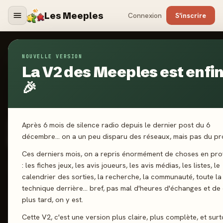
Les Meeples
Connexion
S'inscrire
NOUVELLE VERSION
Jeux
/
Micro Macro : Puzzle Footbal
La V2 des Meeples est enfin
🎉
2025
·
EDITION SPIELWIESE
Micro Macro : Puzzle
Après 6 mois de silence radio depuis le dernier post du 6
Footbal
décembre… on a un peu disparu des réseaux, mais pas du pro
Ces derniers mois, on a repris énormément de choses en pr
: les fiches jeux, les avis joueurs, les avis médias, les listes, le
1 joueurs
10 ans+
90 min
Enquête
calendrier des sorties, la recherche, la communauté, toute la
technique derrière… bref, pas mal d'heures d'échanges et de
plus tard, on y est.
J'ai joué
Envie de jouer
Wishlist
Cette V2, c'est une version plus claire, plus complète, et surt
Donner mon avis