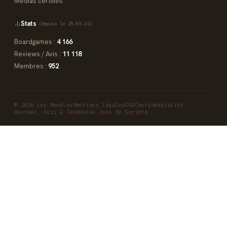
Médias certifiés
Stats
(depuis le 25.03.24)
Boardgames :
4 166
Reviews / Avis :
11 118
Membres :
952
© 2026 Les Meeples
Mentions légales
CGU
Confidentialité
Reviews, Avis & Tendances Jeux de Société