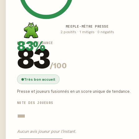
MEEPLE-MÈTRE PRESSE
2 positifs · 1 mitigés · 0 négatifs
83%
NOTE DE TENDANCE
83
/100
Très bon accueil
Presse et joueurs fusionnés en un score unique de tendance.
NOTE DES JOUEURS
-
Aucun avis joueur pour l'instant.