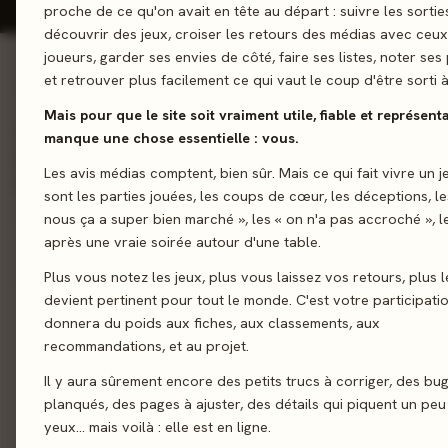
proche de ce qu'on avait en tête au départ : suivre les sortie
découvrir des jeux, croiser les retours des médias avec ceu
joueurs, garder ses envies de côté, faire ses listes, noter ses 
et retrouver plus facilement ce qui vaut le coup d'être sorti à
01 - LE JEU
Mais pour que le site soit vraiment utile, fiable et représentat
Elios est un jeu abstrait en bois qui vous propose d'embellir l'a
manque une chose essentielle : vous.
avec des rayons colorés. Chacun pour soi ou en équipe, votre 
Les avis médias comptent, bien sûr. Mais ce qui fait vivre un j
le premier à poser tous vos rayons en suivant les contraintes
sont les parties jouées, les coups de cœur, les déceptions, le
nous ça a super bien marché », les « on n'a pas accroché », l
Pose de pions
après une vraie soirée autour d'une table.
Plus vous notez les jeux, plus vous laissez vos retours, plus l
devient pertinent pour tout le monde. C'est votre participati
Sortie
8 sep
donnera du poids aux fiches, aux classements, aux
recommandations, et au projet.
Auteur
Ph
Il y aura sûrement encore des petits trucs à corriger, des bu
Illustration
Katie Burk
·
Ajša
planqués, des pages à ajuster, des détails qui piquent un peu
yeux… mais voilà : elle est en ligne.
Éditeur