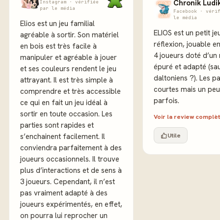
Chronik Ludi
Instagram · vérifiée
par le média
Facebook · véri
le média
Elios est un jeu familial
ELIOS est un petit je
agréable à sortir. Son matériel
réflexion, jouable e
en bois est très facile à
4 joueurs doté d’un 
manipuler et agréable à jouer
épuré et adapté (sa
et ses couleurs rendent le jeu
daltoniens ?). Les pa
attrayant. Il est très simple à
courtes mais un peu
comprendre et très accessible
parfois.
ce qui en fait un jeu idéal à
sortir en toute occasion. Les
Voir la review complè
parties sont rapides et
Utile
s’enchainent facilement. Il
conviendra parfaitement à des
joueurs occasionnels. Il trouve
plus d’interactions et de sens à
3 joueurs. Cependant, il n’est
pas vraiment adapté à des
joueurs expérimentés, en effet,
on pourra lui reprocher un