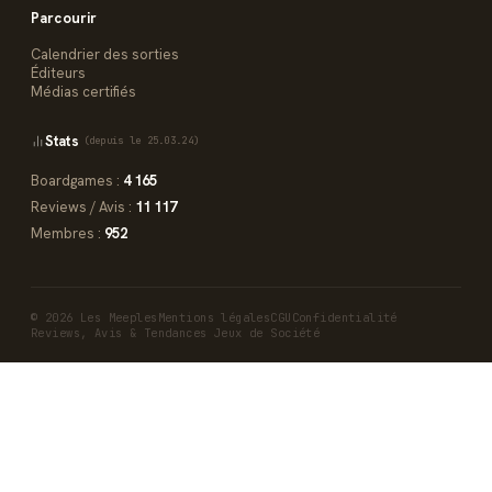
Parcourir
Calendrier des sorties
Éditeurs
Médias certifiés
Stats
(depuis le 25.03.24)
Boardgames :
4 165
Reviews / Avis :
11 117
Membres :
952
© 2026 Les Meeples
Mentions légales
CGU
Confidentialité
Reviews, Avis & Tendances Jeux de Société