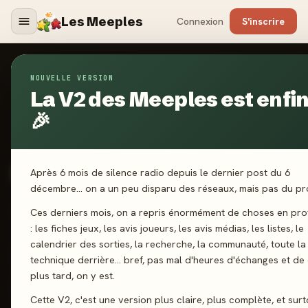
Les Meeples
Connexion
S'inscrire
NOUVELLE VERSION
Jeux
/
Elios
La V2 des Meeples est enfin
🎉
2023
·
HELVETIQ
Elios
Après 6 mois de silence radio depuis le dernier post du 6
décembre… on a un peu disparu des réseaux, mais pas du pro
2-4 joueurs
7 ans+
15 min
Pose de pions
Ces derniers mois, on a repris énormément de choses en pr
: les fiches jeux, les avis joueurs, les avis médias, les listes, le
calendrier des sorties, la recherche, la communauté, toute la
J'ai joué
Envie de jouer
Wishlist
technique derrière… bref, pas mal d'heures d'échanges et de
plus tard, on y est.
Donner mon avis
Cette V2, c'est une version plus claire, plus complète, et surt